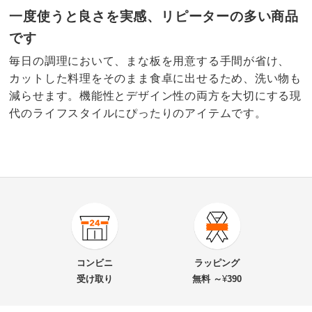
一度使うと良さを実感、リピーターの多い商品
です
毎日の調理において、まな板を用意する手間が省け、
カットした料理をそのまま食卓に出せるため、洗い物も
減らせます。機能性とデザイン性の両方を大切にする現
代のライフスタイルにぴったりのアイテムです。
4.1
口コミ件数（9）
★★★★★
3
商品番号
900-H012-04
★★★★
★
5
商品名・特徴
まな板になるお皿 CHOPLATE 小 同色2枚組 電子
★★★
★★
0
コンビニ
ラッピング
レンジ・食器洗浄機使用可能
★★
★★★
1
受け取り
無料 ～
¥
390
★
★★★★
0