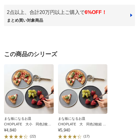
価格
¥3,740
税込 ¥3,400 税抜
2点以上、合計20万円以上ご購入で
6%OFF！
ブラック
まとめ買い対象商品
送料・送料種
基本配送料：¥
880
別
※お届け先が同じであれば複数個ご購入いただいても¥880です。
東京都
軽くて 扱いやすく ちょっとしたおかずや ケーキな
お支払い方法
送料について
ど乗せるととても綺麗な映えます。
■色：（ア）ブラック （イ）グレー
この商品のシリーズ
包丁を使っても 気軽に気にせずに利用できます。
■サイズ（1枚あたり）：径17.4・高さ0.7cm
洗うのも楽 食器棚のスペースも取らず 満足です。
■重さ（1枚あたり）：118g
2026/06/04
■素材：SPS樹脂
■耐熱温度：200℃、耐冷温度…-10℃
■電子レンジ・食器洗浄機使用可能
■まな板と同様にある程度のナイフの傷はつきます。
グレー
■日本製
山梨県
まな板になるお皿
まな板になるお皿
ディノスのサイズ
以前こんな感じの皿を購入したのですが、ブラックだっ
CHOPLATE 大小 同色2枚組
CHOPLATE 大 同色2枚組 電
電子レンジ・食器洗浄機使用可
¥4,840
子レンジ・食器洗浄機使用可能
¥5,940
たからかキズが目立ってしまい
能
(22)
(17)
平らな皿なので、真ん中部分が高かったのかクルクル動