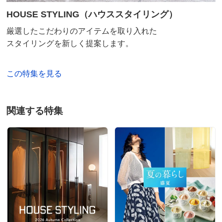
思ったより小さく薄い。縁がほぼないのでぺちゃんこの
HOUSE STYLING（ハウススタイリング）
コースターのようだった
厳選したこだわりのアイテムを取り入れた
2023/02/07
スタイリングを新しく提案します。
この特集を見る
兵庫県
おしゃれです。
関連する特集
一見陶器のように見えてお料理映えますが、手に取ると
樹脂製とわかります。
とても軽くて薄くて収納場所を取りません。
水をはじく素材のようなので、縁の高さがもう数ミリ高
ければ少しの水分で液ダレしなくなると思うのですが…
大きい方も検討中です。
2022/05/14