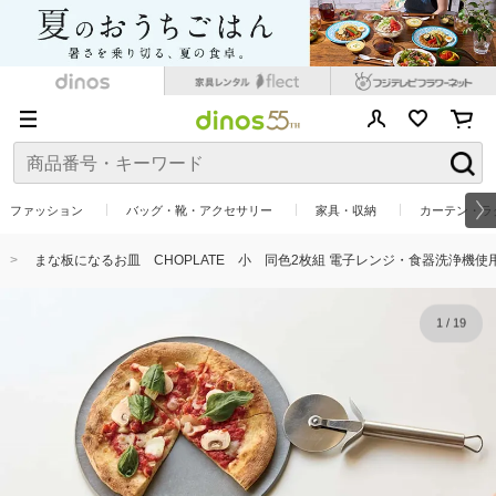
ファッション
バッグ・靴・アクセサリー
家具・収納
カーテン・ラ
まな板になるお皿 CHOPLATE 小 同色2枚組 電子レンジ・食器洗浄機使
1
/
19