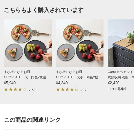
こちらもよく購入されています
ブラック
神奈川県
黒の小さいのと大きいサイズの2個組が届くと思ってい
たら、小さなサイズ2個で少し残念な気持ち…
見栄え良く、ほぼ毎日りんごや柿を切るときに使ってい
ます。ダイニングテーブルで使えるのが良いです。キッ
チンで切って…がなくなったので立ったり座ったり…の
まな板になるお皿
まな板になるお皿
Carre-ism/カ
CHOPLATE 大 同色2枚組 電
CHOPLATE 大小 同色2枚組
衣類収納 浅型・
回数が減りストレスがなくなりました。
子レンジ・食器洗浄機使用可能
¥5,940
電子レンジ・食器洗浄機使用可
¥4,840
天板
¥2,420
能
(17)
(22)
口コミ募集中
2024/12/14
この商品の関連リンク
グレー
神奈川県