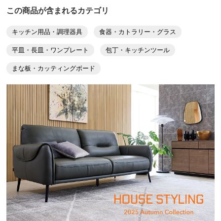
ブラックと迷いグレーにしましたが、色柄はイメージ通
この商品が含まれるカテゴリ
りでした。
樹脂製なので安っぽくなることを懸念しましたが、単色
キッチン用品・調理器具
食器・カトラリー・グラス
ではなく天然に寄せたような柄があり、グレーだとなお
平皿・長皿・ワンプレート
包丁・キッチンツール
さら柄がちょうど良い感じに見えます。グレーにして良
かったです。
まな板・カッティングボード
素材からするともう少しコスパを期待したいので、星マ
イナス１です。
ただ、刃物に耐える素材となると、やはりこのくらいの
お値段は仕方ないのかも。
経年で包丁などのキズが目立たないことを願います。
2023/02/18
ブラック
岡山県