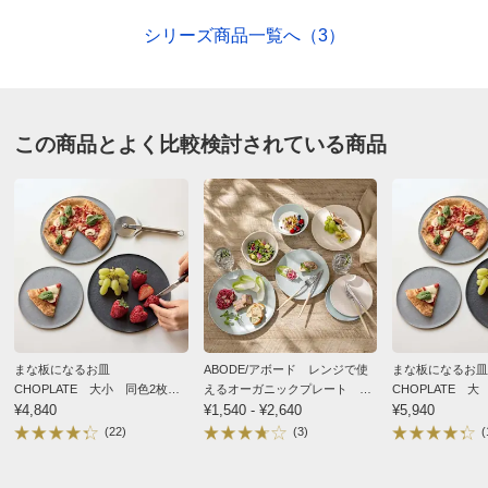
いてしまい、結局捨ててしまいました。今回、こちらの
シリーズ商品一覧へ（3）
商品試しに小さいサイズを購入しましたが、とても良い
です。傷もつかないし、動いたりもしません。大きい方
の皿も欲しくなってしまいました。
この商品とよく比較検討されている商品
2026/05/27
ブラック
岡山県
カラーはブラックを購入したんですが、色も包丁で食品
を切ってもキズもつかず目立たない色で、そのまま食卓
まな板になるお皿
ABODE/アボード レンジで使
まな板になるお
に出しても見栄えがしますし、サイズは小を購入したん
CHOPLATE 大小 同色2枚組
えるオーガニックプレート 2
CHOPLATE 大
ですがちょうどいいサイズで、電子レンジも使用出来て
電子レンジ・食器洗浄機使用可
¥4,840
枚組
¥1,540 - ¥2,640
子レンジ・食器洗
¥5,940
購入して良かったです。
能
(22)
(3)
(
2025/01/12