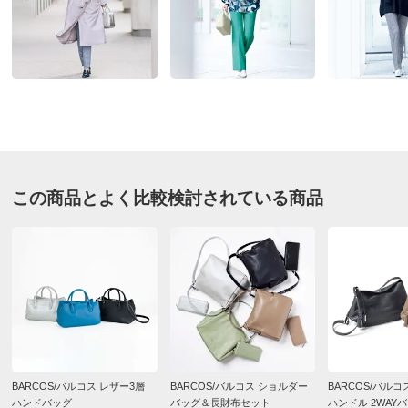
思ったとおりの大きさ・触り心地です
■サイズ：約幅29・マチ10・高さ21・持ち手高さ12・ショ
とても使いやすい
ルダー高さ47～58cm（調節可・取り外し可）
お気に入り決定！
■素材：本体・持ち手・ショルダー…牛革、内側…ポリエ
2026/06/11
ステル・牛革
■ファスナー式開閉
■内部にオープンポケット×3
■底鋲付き
シルバー
■重さ：約475g
この商品とよく比較検討されている商品
宮崎県 50代女性
購入したサイズで「ちょうどよかった」
■原産国：中国製
長くシルバーのバックを探してました。色、大きさ、形
サイズ表記について（ファッション雑貨）
とも気に入ってます。クーポン利用でお得感もありまし
た。
2026/03/01
BARCOS/バルコス レザー3層
BARCOS/バルコス ショルダー
BARCOS/バルコ
シルバー
ハンドバッグ
バッグ＆長財布セット
ハンドル 2WAY