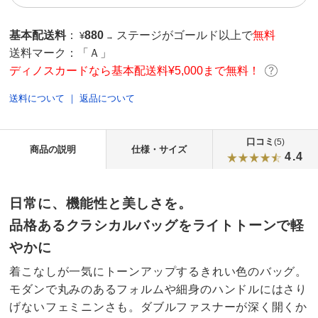
基本配送料
：
880
ステージがゴールド以上で
無料
¥
→
送料マーク：
「Ａ」
ディノスカードなら基本配送料¥5,000まで無料！
送料について
｜
返品について
口コミ
(5)
商品の説明
仕様・サイズ
4.4
日常に、機能性と美しさを。
品格あるクラシカルバッグをライトトーンで軽
やかに
着こなしが一気にトーンアップするきれい色のバッグ。
モダンで丸みのあるフォルムや細身のハンドルにはさり
げないフェミニンさも。ダブルファスナーが深く開くか