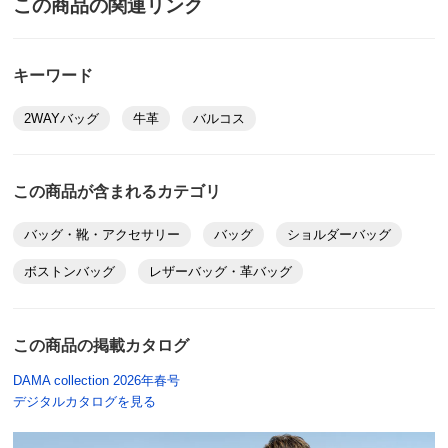
この商品の関連リンク
2026/01/26
キーワード
シルバー
2WAYバッグ
牛革
バルコス
東京都
身長 : 168cm
普段のサイズ : LL
購入したサイズで「ちょうどよかった」
この商品が含まれるカテゴリ
大き過ぎず小さくも無い絶妙なサイズ感です。
お手頃価格でも革製なので貧弱では無い。
バッグ・靴・アクセサリー
バッグ
ショルダーバッグ
目立つ所のロゴが無ければ星5つでした。
ボストンバッグ
レザーバッグ・革バッグ
2025/12/29
この商品の掲載カタログ
すべての口コミを見る
DAMA collection 2026年春号
デジタルカタログを見る