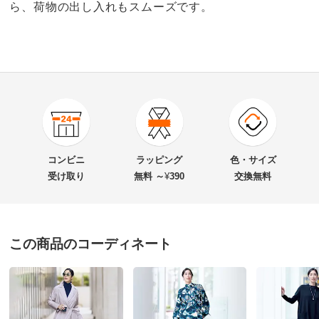
ら、荷物の出し入れもスムーズです。
4.4
口コミ件数（5）
★★★★★
2
商品番号
900-1440-04
★★★★
★
3
商品名・特徴
BARCOS/バルコス レザー 2WAY ボストンバッグ
★★★
★★
0
コンビニ
ラッピング
色・サイズ
★★
★★★
0
受け取り
無料 ～
¥
390
交換無料
★
★★★★
0
価格
¥20,900
税込 ¥19,000 税抜
送料・送料種
基本配送料：¥
880
この商品のコーディネート
アイボリー
別
※お届け先が同じであれば複数個ご購入いただいても¥880です。
滋賀県 50代女性
普段のサイズ : LL
お支払い方法
送料について
購入したサイズで「ちょうどよかった」
■色：（ア）アイボリー、（イ）トープ、（ウ）シルバー