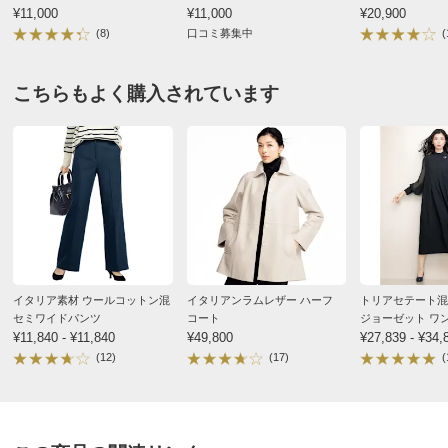
¥11,000
¥11,000
¥20,900
神奈川県 60代以上女性
(8)
口コミ募集中
(
購入したサイズで「ちょうどよかった」
見た目以上に荷物を入れることが出来、重宝していま
こちらもよく購入されています
す。
シルバーカラー素敵ですよ。
2026/02/09
トープ
大阪府 50代女性
身長 : 166cm
普段のサイズ : M
イタリア素材 ウールコットン混
イタリアンラムレザー ハーフ
トリアセテート混
セミワイドパンツ
コート
ジョーゼット ワ
購入したサイズで「ちょうどよかった」
¥11,840 - ¥11,840
¥49,800
¥27,839 - ¥34,
私にとっては大きすぎず小さすぎずとてもよかったで
(12)
(17)
(
す。色も写真の通りでした。ファスナーもスムーズで
す。内張の布もベージュで明るくて中がわかりやすくて
いいです。