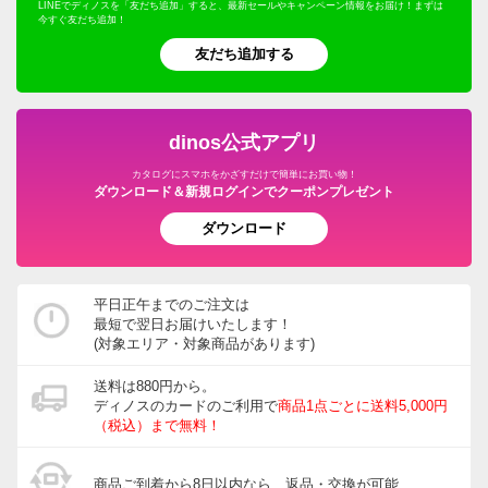
LINEでディノスを「友だち追加」すると、最新セールやキャンペーン情報をお届け！まずは
今すぐ友だち追加！
友だち追加する
dinos公式アプリ
カタログにスマホをかざすだけで簡単にお買い物！
ダウンロード＆新規ログインでクーポンプレゼント
ダウンロード
平日正午までのご注文は
最短で翌日お届けいたします！
(対象エリア・対象商品があります)
送料は880円から。
ディノスのカードのご利用で
商品1点ごとに送料5,000円
（税込）まで無料！
商品ご到着から8日以内なら、返品・交換が可能