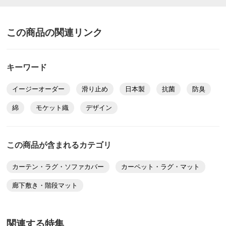
神奈川県
価格
¥9,900
税込 ¥9,000 税抜
想定通りでした。
裸足で歩いても、スリッパでも歩き心地が良いので、満
この商品の関連リンク
送料・送料種
基本配送料：¥
880
足です。
別
※お届け先が同じであれば複数個ご購入いただいても¥880です。
2024/02/29
キーワード
商品番号
900-LE13-30
イージーオーダー
滑り止め
日本製
抗菌
防臭
サイズ
奥行190～230cm
綿
モケット織
デザイン
奥行650～730cm ローズケイ
長野県
価格
¥13,200
税込 ¥12,000 税抜
ワックスのかかったフローリングの廊下は、冬場冷たい
この商品が含まれるカテゴリ
ので敷きました。
送料・送料種
基本配送料：¥
880
カーテン・ラグ・ソファカバー
カーペット・ラグ・マット
厚みがあって踏み心地すごく良いてす。
別
※お届け先が同じであれば複数個ご購入いただいても¥880です。
色は上品で落ち着いたローズでした。入り口側から見て
廊下敷き・階段マット
逆毛にしましたがあまり暗い色にもなりません。
商品番号
900-LE13-31
主人はもう少しペルシャ見たいな赤い色を想像していた
ようですが、私は気に入りました。
サイズ
奥行250～280cm
関連する特集