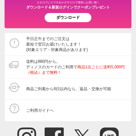
別
カタログにスマホをかざすだけで簡単にお買い物！
※沖縄は地域配送料 ¥2,200 がかかります
ダウンロード＆新規ログインでクーポンプレゼント
ダウンロード
商品番号
900-LE13-37
サイズ
奥行650～730cm
平日正午までのご注文は
最短で翌日お届けいたします！
(対象エリア・対象商品があります)
価格
¥38,200
税込 ¥34,728 税抜
送料は880円から。
ディノスのカードのご利用で
商品1点ごとに送料5,000円
送料・送料種
基本配送料：¥
2,500
（税込）まで無料！
別
※商品1個につき、上記配送料金となります。
※沖縄は地域配送料 ¥2,200 がかかります
商品ご到着から8日以内なら、返品・交換が可能
お支払い方法
送料について
■色：（ア）アイボリー （イ）ベージュ （ウ）ローズ
ご利用ガイドへ
（エ）ブラウン（オ）ブルー
■サイズ：約幅80・長さ10～730cmの範囲でサイズオー
ダーを承ります。