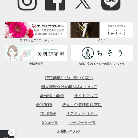
◎オーダーは10cm単位でお願いいたします。
■厚さ：約5mm（毛足約3mm）
■素材：（ア）（オ）アクリル60・綿40％、（イ）アクリ
ル74・綿26％、（ウ）（エ）アクリル83・綿17％、裏…
不織布（滑りにくい加工）
フジテレビフラワーネット
イミニ
■日本製
※見る方向により色の濃淡があります。
※乾燥機・ドラム式洗濯機不可。
※洗濯機に入らない場合は手洗いしてください。
美肌研究室
知識で変わるあなたの暮らし ちそう
■※オーダー品のためキャンセル・変更・返品はご容赦く
特定商取引法に基づく表示
ださい。
個人情報保護の取組みについて
■防臭加工されています。
■抗菌加工されています。
著作権・商標
サイトマップ
｜
■配送：3週間前後配送
会社案内
法人・企業様向け窓口
｜
採用情報
サステナビリティ
｜
ディノスのサイズ
SNS一覧
キーワード一覧
｜
お問い合わせ
商品の特徴