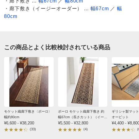
・廊下敷き …
幅67cm
／
幅80cm
・廊下敷き（イージーオーダー） …
幅67cm
／
幅
送料・送料種
基本配送料：¥
880
80cm
奥行350～380cm ローズケイ
別
※お届け先が同じであれば複数個ご購入いただいても¥880です。
長野県
商品番号
900-LE13-28
今回長さをオーダー出来たのが申し込んだ一番の理由で
す。色については一番小さい物を試しに購入し、先に使
この商品とよく比較検討されている商品
サイズ
奥行130～140cm
用していたので、だいたい予想していました。しかし大
きくなったので、思ったよりは白い部分が減りました。
でもローズ系というよりは、鉄さび色とでも言うので
価格
¥8,300
税込 ¥7,546 税抜
しょうか。私はまあまあ納得です。家には合っているの
で良かったと思って居ます。厚さが以前の絨毯とあまり
送料・送料種
基本配送料：¥
880
違わないのも良かったです。
別
※お届け先が同じであれば複数個ご購入いただいても¥880です。
2025/02/13
商品番号
900-LE13-29
モケット織廊下敷き〈ポーロ〉
ポーロ モケット織廊下敷き 約
ギリシャ製マット〈
幅約80cm
幅67cm（長さカット）（イー
オービット
サイズ
奥行160～170cm
¥6,600 - ¥38,200
ジーオーダー）
¥5,500 - ¥32,800
¥4,400 - ¥8,80
(33)
(4)
(
奥行250～280cm ベージュケイ