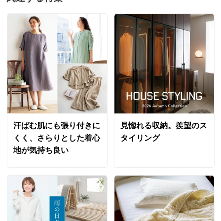
2023/10/26
価格
¥15,800
税込 ¥14,364 税抜
送料・送料種
基本配送料：¥
880
奥行160～170cm ベージュケイ
別
※お届け先が同じであれば複数個ご購入いただいても¥880です。
宮城県
ジャストサイズがなかなか見つけられなかったので、
商品番号
900-LE13-32
10センチ単位で対応してくれる商品はとてもよかった
サイズ
奥行300～330cm
です。
写真と実際の色味が少し違って見えましたが、問題ない
汗ばむ肌にも張り付きに
見惚れる収納。羨望のス
程度です。品質もよく、ジャストサイズに満足してま
くく、さらりとした着心
タイリング
す。
地が気持ち良い
価格
¥18,400
税込 ¥16,728 税抜
2023/10/04
送料・送料種
基本配送料：¥
880
別
※お届け先が同じであれば複数個ご購入いただいても¥880です。
商品番号
900-LE13-33
奥行10～110cm ブラウンケイ