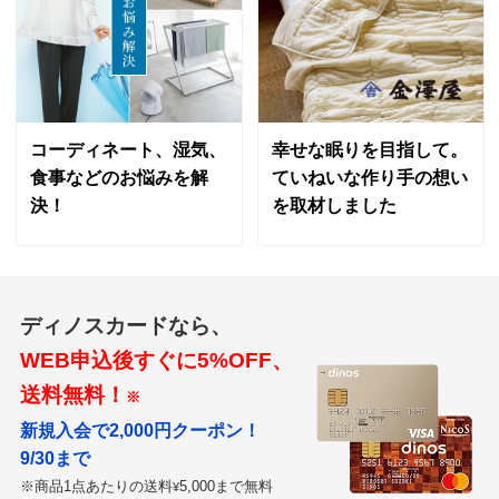
山口県
サイズ
奥行350～380cm
採寸したサイズにぴったりと調整されており、色合いも
落ち着いたものであった。薄いかと思ったが、足裏の感
触では適度にクッション性があって、大変満足。
価格
¥21,100
税込 ¥19,182 税抜
コーディネート、湿気、
幸せな眠りを目指して。
2023/01/04
送料・送料種
基本配送料：¥
880
食事などのお悩みを解
ていねいな作り手の想い
別
※お届け先が同じであれば複数個ご購入いただいても¥880です。
決！
を取材しました
商品番号
900-LE13-34
奥行10～110cm ローズケイ
サイズ
奥行400～430cm
東京都
ディノスカードなら、
セミオーダーなので、キッチンサイズにぴったり！！
WEB申込後すぐに5%OFF、
落ち着いた色合いでとても気に入っています。
価格
¥23,800
税込 ¥21,637 税抜
送料無料！
※
2022/12/15
新規入会で2,000円クーポン！
送料・送料種
基本配送料：¥
880
9/30まで
別
※お届け先が同じであれば複数個ご購入いただいても¥880です。
※商品1点あたりの送料
5,000まで無料
¥