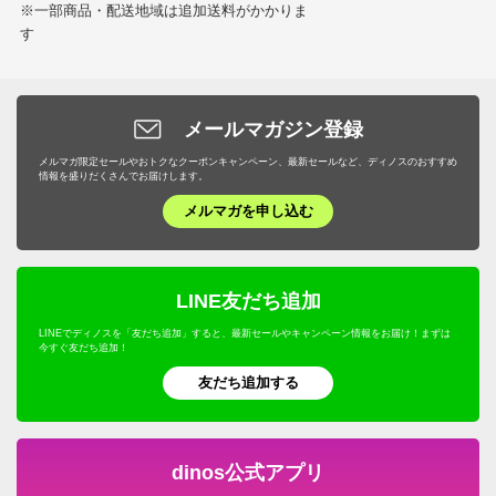
奥行10～110cm ベージュケイ
※一部商品・配送地域は追加送料がかかりま
商品番号
900-LE13-35
す
大阪府
サイズ
奥行450～530cm
白地のフローリングなので汚れると目立ち、犬が廊下を
走ったりしても音を吸収してくれるしとても豪華に見え
メールマガジン登録
ます。
家族全員大変気に入っています。ありがとうございまし
価格
¥28,600
税込 ¥26,000 税抜
メルマガ限定セールやおトクなクーポンキャンペーン、最新セールなど、ディノスのおすすめ
情報を盛りだくさんでお届けします。
た。
送料・送料種
基本配送料：¥
880
メルマガを申し込む
別
※お届け先が同じであれば複数個ご購入いただいても¥880です。
2021/10/16
商品番号
900-LE13-36
すべての口コミを見る
LINE友だち追加
サイズ
奥行550～630cm
LINEでディノスを「友だち追加」すると、最新セールやキャンペーン情報をお届け！まずは
今すぐ友だち追加！
友だち追加する
価格
¥33,400
税込 ¥30,364 税抜
dinos公式アプリ
送料・送料種
基本配送料：¥
2,500
※商品1個につき、上記配送料金となります。