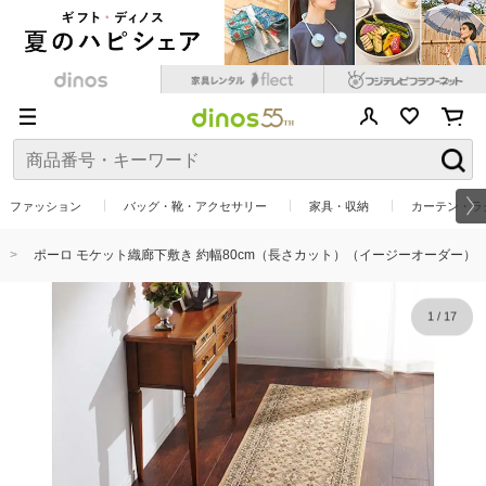
ファッション
バッグ・靴・アクセサリー
家具・収納
カーテン・ラ
ポーロ モケット織廊下敷き 約幅80cm（長さカット）（イージーオーダー）
1
/
17