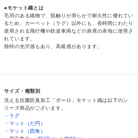
●モケット織とは
毛羽のある織物で、肌触りが滑らかで耐久性に優れてい
るため、カーペット（ラグ）以外にも、長時間にわたり
使用される飛行機や鉄道車両などの座席の表地に使用さ
れています。
独特の光沢感もあり、高級感があります。
4.4
口コミ件数（7）
サイズ・種類別
★★★★★
3
商品番号
900-LE13-27
洗える抗菌防臭加工「ポーロ」モケット織は以下のシ
★★★★
★
4
リーズ商品がございます。
サイズ
奥行10～110cm
★★★
★★
0
・
ラグ
★★
★★★
0
・
マット（だ円）
★
★★★★
0
・
マット（四角）
価格
¥6,600
税込 ¥6,000 税抜