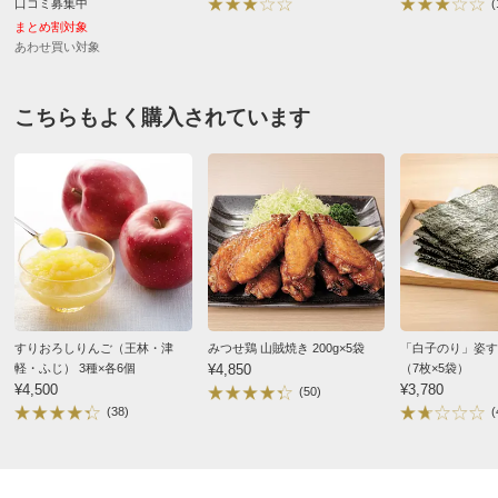
口コミ募集中
(
まとめ割対象
あわせ買い対象
こちらもよく購入されています
ディノスのサイズ
商品の測定について
原材料等の詳細はコチラから
すりおろしりんご（王林・津
みつせ鶏 山賊焼き 200g×5袋
「白子のり」姿す
軽・ふじ） 3種×各6個
¥4,850
（7枚×5袋）
¥4,500
¥3,780
(50)
(38)
(