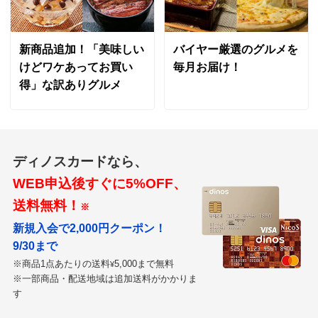
新商品追加！「美味しい
バイヤー厳選のグルメを
けどワケあってお買い
毎月お届け！
得」な訳ありグルメ
ディノスカードなら、
WEB申込後すぐに5%OFF、
送料無料！
※
新規入会で2,000円クーポン！
9/30まで
※商品1点あたりの送料
5,000まで無料
¥
※一部商品・配送地域は追加送料がかかりま
す