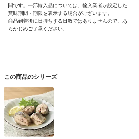
間です。一部輸入品については、輸入業者が設定した
賞味期間・期限を表示する場合がございます。
商品到着後に日持ちする日数ではありませんので、あ
らかじめご了承ください。
この商品のシリーズ
商品番号
900-FJ03-06
商品名・特徴
北海道 根室産 さば水煮缶 6缶
価格
¥3,450
税込 ¥3,195 税抜
※軽減税率対象です。
送料・送料種
基本配送料：¥
880
別
※お届け先が同じであれば複数個ご購入いただいても¥880です。
お支払い方法
送料について