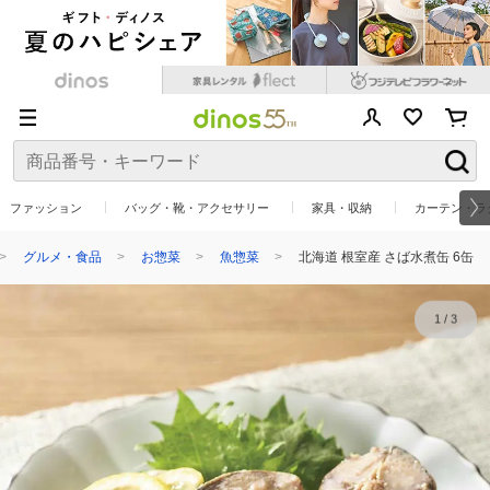
ファッション
バッグ・靴・アクセサリー
家具・収納
カーテン・ラ
グルメ・食品
お惣菜
魚惣菜
北海道 根室産 さば水煮缶 6缶
1
/
3