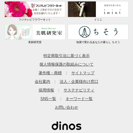
フジテレビフラワーネット
イミニ
美肌研究室
知識で変わるあなたの暮らし ちそう
特定商取引法に基づく表示
個人情報保護の取組みについて
著作権・商標
サイトマップ
｜
会社案内
法人・企業様向け窓口
｜
採用情報
サステナビリティ
｜
SNS一覧
キーワード一覧
｜
お問い合わせ