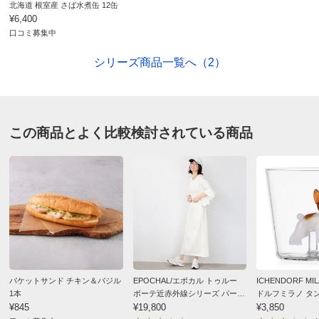
北海道 根室産 さば水煮缶 12缶
¥6,400
■内容量：190g（固形量130g）×6缶
口コミ募集中
■原材料名：下記「原材料等の詳細はコチラから」のリン
クをご参照ください。
シリーズ商品一覧へ（2）
※食品表示情報の掲載内容につきましては、お手元に届き
ました商品の容器包装の表示を必ずご確認いただきますよ
うお願いします。
この商品とよく比較検討されている商品
■賞味期間：常温3年
■製造加工：日本
■原料原産地：さば（北海道根室市）
■アレルギー表示対象品目：さば
■食べ方・調理方法：そのままお召し上がりください。開
缶後はお早目にお召し上がり下さい。
【ご注意ください！】
バケットサンド チキン＆バジル
EPOCHAL/エポカル トゥルー
ICHENDORF M
※商品の性質上、キャンセル・交換・返品はできませ
1本
ボーテ近赤外線シリーズ パー
ドルフミラノ タ
ん。
¥845
カー
¥19,800
グシリーズ 犬
¥3,850