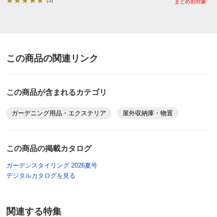
まとめ割対象
商品担当者より
この度はご購入いただき、また丁寧なレビューをお
寄せいただき誠にありがとうございます。
この商品の関連リンク
デザインや収納力、組み立てやすさについてご満足
いただけたとのこと、大変うれしく拝見いたしまし
た。
この商品が含まれるカテゴリ
一方で、材質や仕上がりに関してご期待に添えない
点があり、残念なお気持ちにさせてしまいましたこ
ガーデニング用品・エクステリア
屋外収納庫・物置
と、心よりお詫び申し上げます。
本商品は天然木を使用しているため、木目や節、多
少のヒビ・割れ・欠けなどが見られる場合がござい
この商品の掲載カタログ
ます。素材の特性として個体差が出てしまう点につ
ガーデンスタイリング 2026夏号
きまして、何卒ご理解いただけますと幸いです。
デジタルカタログを見る
なお、長くご愛用いただくために、簡単なお手入れ
をおすすめしております。
下記をご参考頂けますと幸いです。
関連する特集
https://www.dinos.co.jp/garden/oteire/post.html