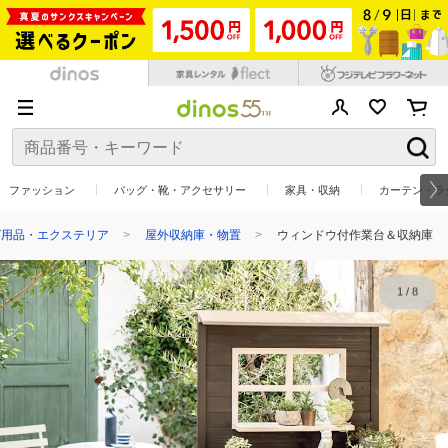
ファッション
バッグ・靴・アクセサリー
家具・収納
カーテン・ラ
グ用品・エクステリア
屋外収納庫・物置
ウィンドウ付作業台＆収納庫
1
/
8