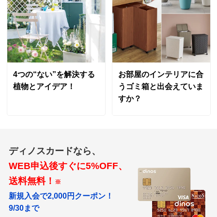
見た目が可愛いので買って良かったです
2025/07/08
商品担当者より
4つの“ない”を解決する
お部屋のインテリアに合
この度はご迷惑、また、お手数をおかけし申し訳ご
植物とアイデア！
うゴミ箱と出会えていま
ざいません。
すか？
「買って良かった」とのお声、大変うれしく思いま
す。
これからもガーデンスタイリングをご愛顧いただけ
ますと幸いです。
ディノスカードなら、
WEB申込後すぐに5%OFF、
送料無料！
※
ホワイトウォッシュ
新規入会で2,000円クーポン！
新潟県
9/30まで
組み立て終わって庭に置いてある様子は星5つなのです