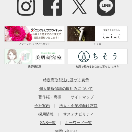
ホワイトウォッシュ
千葉県
画像通りで素敵です。女性1人で組み立てしました。難
しくはないですが、慣れていない方は板を合わせたりす
フジテレビフラワーネット
イミニ
るのに2人で作業した方がいいかもしれません。
下の収納スペースは棚板に100均のシートを鋲打ちで貼
り、灯油タンクを入れたりして便利に使っています。
美肌研究室
知識で変わるあなたの暮らし ちそう
ただ、窓の棚部分の支えがちょっと心許なく、気持ち斜
特定商取引法に基づく表示
めになってしまうのが残念でした。
個人情報保護の取組みについて
2025/02/07
著作権・商標
サイトマップ
｜
会社案内
法人・企業様向け窓口
｜
商品担当者より
採用情報
サステナビリティ
｜
SNS一覧
キーワード一覧
｜
お買い上げいただき誠にありがとうございます。
お問い合わせ
実際行っていただいた内容を書いてくださり、とて