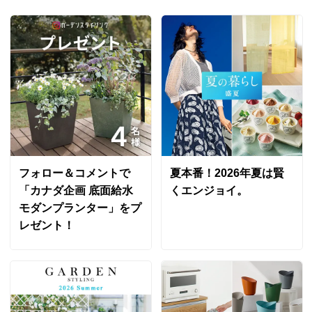
お手数をおかけしてしまい恐縮ではございますが、
メンテナンスをしながらお使いいただくことで、天
然木ならではの風合いの変化もお楽しみいただけま
したらうれしく思います。
今後ともどうぞよろしくお願いいたします。
ホワイトウォッシュ
フォロー＆コメントで
夏本番！2026年夏は賢
京都府
「カナダ企画 底面給水
くエンジョイ。
木が歪んでいたりネジ穴がズレていたり
モダンプランター」をプ
なかなか組立に大変でした
レゼント！
ネジ穴を新たに作成したり
作業が進まなかったのが難点
扉の隙間が開きすぎていたので
内側から板を張り見えなくしたり
試行錯誤しながら組立ました