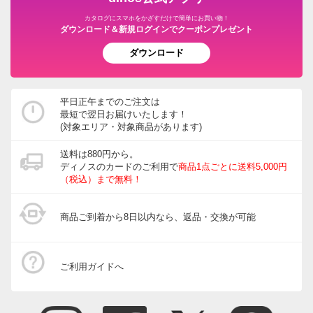
商品担当者より
カタログにスマホをかざすだけで簡単にお買い物！
この度はご期待に沿えず大変失礼いたしました。
ダウンロード＆新規ログインでクーポンプレゼント
詳細を読ませていただき、改善に向けてメーカーと
ダウンロード
協議を進めてまいります。
貴重なコメントを頂戴し誠にありがとうございまし
た。
平日正午までのご注文は
最短で翌日お届けいたします！
(対象エリア・対象商品があります)
送料は880円から。
ディノスのカードのご利用で
商品1点ごとに送料5,000円
ホワイトウォッシュ
（税込）まで無料！
静岡県
1人で組み立てました。
商品ご到着から8日以内なら、返品・交換が可能
ネジ穴が開いていないところが数箇所あり戸惑いまし
た。
出来上がりはとても可愛くて気に入っています。
ご利用ガイドへ
2025/06/10