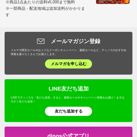
※商品1点あたりの送料
5,000まで無料
¥
が。
※一部商品・配送地域は追加送料がかかりま
箱を開けたとたんに棚板が破損しているのがわかりまし
す
た。
外見には影響しない扉内の棚板ですぐに庭に飾りたかっ
たのでクレーム対応にはしませんでしたが。
メールマガジン登録
すのこ状にできている棚板ですが、ねじをきつく締めす
メルマガ限定セールやおトクなクーポンキャンペーン、最新セールなど、ディノスのおすすめ
ぎたことでそこからひび割れた感じでした。2つに割れ
情報を盛りだくさんでお届けします。
たものを接着剤で貼り合わせ今のところ問題はありませ
メルマガを申し込む
ん。
丁寧な梱包で配送中の破損ではないと思います。
口コミののようにねじ穴がない箇所はありましたがそれ
LINE友だち追加
はなんとかなります（穴があったほうが安心ですが。）
庭がかわいくなり見た目は大満足です。星５つ付けた
LINEでディノスを「友だち追加」すると、最新セールやキャンペーン情報をお届け！まずは
今すぐ友だち追加！
かったです。
友だち追加する
2025/07/02
dinos公式アプリ