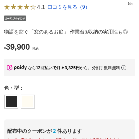
55
4.1
口コミを見る（9）
物語を紡ぐ「窓のあるお庭」 作業台&収納の実用性も◎
39,900
¥
税込
なら
12回払いで月々3,325円
から。分割手数料無料
色・型：
配布中のクーポンが
2
件あります