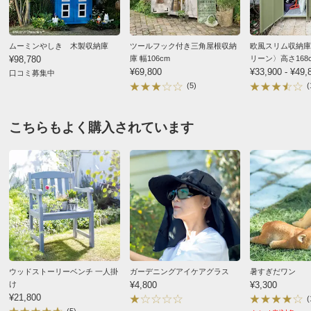
いただいております。
み立てもとっても簡単でした。
※家具レンタル「flect」をご利用の場合、返却は中途解
上下で分かれているのですが、上下を接合する際だけは
約として承ります。
詳しくはこちら
ムーミンやしき 木製収納庫
ツールフック付き三角屋根収納
欧風スリム収納庫
2人の方がいいかと思います。
¥98,780
庫 幅106cm
リーン〉高さ168
※有料組み立てサービスは対象外です。
収納力に関しては、液肥も立てて収納できますし、培養
¥69,800
¥33,900 - ¥49,
口コミ募集中
土等も問題なく入り満足です。
(5)
(
お支払い方法
送料について
ただ、値段の割に材質が粗悪です。
目立つ部分にヒビ、割れや欠けが数カ所ありました。
■色：（ア）ホワイトウォッシュ （イ）ダークブラウン
こちらもよく購入されています
今まで色々な組み立て家具を購入しましたが、こんな商
■サイズ：幅80・奥行40・高さ143（収納部内寸…幅72・
品は初めてです。
奥行35・高さ60）cm
耐久性が少し心配です。
■重さ：20kg
材質だけ値段に見合ってないかと思い残念です。
■素材：杉天然木（水性ステン系塗装）
半額くらいならこの材質でも、、、
■収納部可動棚板1枚付き
という感覚です。
■耐荷重：飾り棚…5、収納部棚板…10kg
「アンティーク風」と割り切って、補修しながら大切に
■中国製
使いたいと思います。
ディノスのサイズ
ウッドストーリーベンチ 一人掛
ガーデニングアイケアグラス
暑すぎだワン
け
¥4,800
¥3,300
2026/04/04
¥21,800
(
(5)