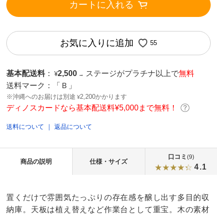
カートに入れる
お気に入りに追加
55
基本配送料
：
2,500
ステージがプラチナ以上で
無料
¥
→
送料マーク：
「Ｂ」
※沖縄へのお届けは別途
2,200かかります
¥
ディノスカードなら基本配送料¥5,000まで無料！
送料について
｜
返品について
口コミ
(9)
商品の説明
仕様・サイズ
4.1
置くだけで雰囲気たっぷりの存在感を醸し出す多目的収
納庫。天板は植え替えなど作業台として重宝。木の素材