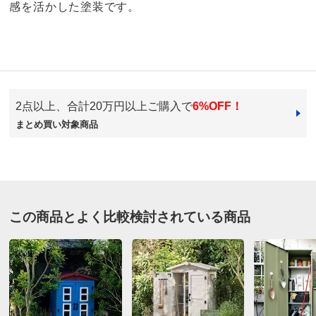
感を活かした塗装です。
4.1
口コミ件数（9）
2点以上、合計20万円以上ご購入で
6%OFF！
★★★★★
3
商品番号
900-G001-08
まとめ買い対象商品
★★★★
★
4
商品名・特徴
ウィンドウ付作業台＆収納庫
★★★
★★
2
★★
★★★
0
★
★★★★
0
価格
¥39,900
税込 ¥36,273 税抜
この商品とよく比較検討されている商品
送料・送料種
基本配送料：¥
2,500
ホワイトウォッシュ
別
※商品1個につき、上記配送料金となります。
※沖縄は地域配送料 ¥2,200 がかかります
大阪府
組み立て
組立て時間の目安：
大人2人で40分以内
イメージ通り、めちゃくちゃ可愛いです！
※組み立て途中や一度組み立てした商品の返品はご遠慮
梱包は丁寧で、扉の部分も完成した状態で届いたので組