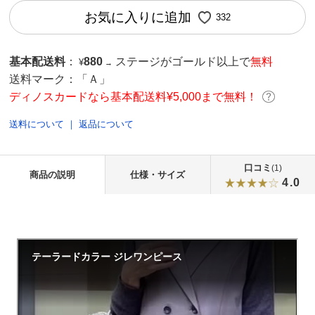
お気に入りに追加
332
基本配送料
：
880
ステージがゴールド以上で
無料
¥
→
送料マーク：
「Ａ」
ディノスカードなら基本配送料¥5,000まで無料！
送料について
｜
返品について
口コミ
(1)
商品の説明
仕様・サイズ
4.0