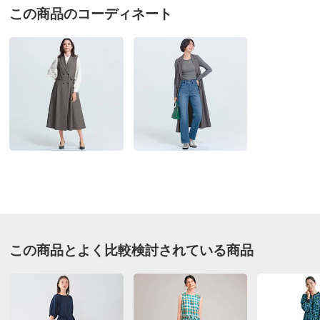
送料・送料種
基本配送料：¥
880
この商品のコーディネート
グレーケイ Ｌ
別
※お届け先が同じであれば複数個ご購入いただいても¥880です。
愛知県 60代以上女性
身長 : 163cm
お支払い方法
送料について
普段のサイズ : L
購入したサイズで「ちょうどよかった」
■色：グレー系
生地も縫製もしっかりしていて、お値段の価値アリ…で
■素材：表地…ポリエステル76・レーヨン17・ポリウレタ
す。
ン4・毛2・キュプラ1％、裏地（背裏）…ポリエステル
シルエットもスッキリしていて細見えしますし、夏以外
100％
は着れそうなので、重宝しそうです。
■前ボタン開き
ただ、足元の開きをカバーするのは、短いベルト？だけ
■前2個飾りフラップ・両脇2個ポケット付き
なので、座った時等不安で、安全ピン等で止める必要あ
■スカート部分内掛けボタン・タブ付き
ります。
■原産国：中国製
マイナス１はその部分です。
それ以外は、とても気に入りました！
サイズ（cm）
この商品とよく比較検討されている商品
サイズ記号
S
M
L
2026/03/03
バスト
90
94
98
着丈
117
117
119
商品担当者より