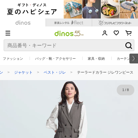
ファッション
バッグ・靴・アクセサリー
家具・収納
カーテン・ラ
ン
ジャケット
ベスト・ジレ
テーラードカラー ジレワンピース
1
/
8