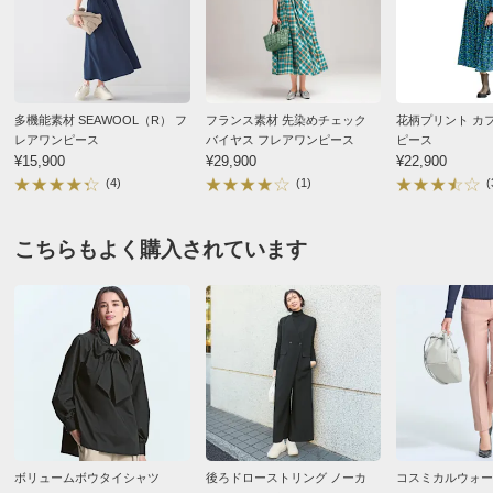
肩幅
37
38
39
このたびは、口コミ投稿をありがとうございます。
ウエスト
80
84
88
生地や縫製、シルエットにご満足いただけたとのこ
と安心いたしました。長くご活用いただけそうとの
ヒップ(適応)
82～90
87～95
92～100
お言葉も励みになります。足元の仕様につきまして
重量（約ｇ）
680
690
700
多機能素材 SEAWOOL（R） フ
フランス素材 先染めチェック
花柄プリント カ
は貴重なご意見をありがとうございます。今後の商
レアワンピース
バイヤス フレアワンピース
ピース
¥15,900
¥29,900
¥22,900
※重量はあくまでも目安となります。商品によっては中心
品づくりの参考にさせていただきます。ぜひこれか
(4)
(1)
(
サイズを参考に掲載しています。
らもご愛用ください。
サイズ表記について（ファッション）
商品の測定について
こちらもよく購入されています
すべての口コミを見る
商品の特徴
ドライ
クリーニング店のドライクリーニングへお出しくだ
さい。（家庭洗濯はできません）
ボリュームボウタイシャツ
後ろドローストリング ノーカ
コスミカルウォーム