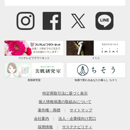
フジテレビフラワーネット
イミニ
美肌研究室
知識で変わるあなたの暮らし ちそう
特定商取引法に基づく表示
個人情報保護の取組みについて
著作権・商標
サイトマップ
｜
会社案内
法人・企業様向け窓口
｜
採用情報
サステナビリティ
｜