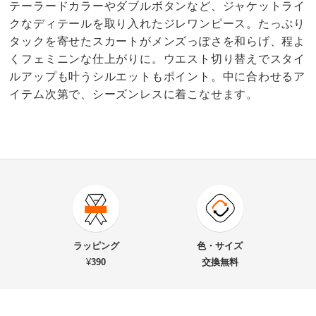
テーラードカラーやダブルボタンなど、ジャケットライ
クなディテールを取り入れたジレワンピース。たっぷり
タックを寄せたスカートがメンズっぽさを和らげ、程よ
くフェミニンな仕上がりに。ウエスト切り替えでスタイ
ルアップも叶うシルエットもポイント。中に合わせるア
イテム次第で、シーズンレスに着こなせます。
4.0
口コミ件数（1）
★★★★★
0
商品番号
900-1477-02
★★★★
★
1
商品名・特徴
テーラードカラー ジレワンピース
★★★
★★
0
ラッピング
色・サイズ
★★
★★★
0
¥
390
交換無料
★
★★★★
0
価格
¥26,900
税込 ¥24,455 税抜