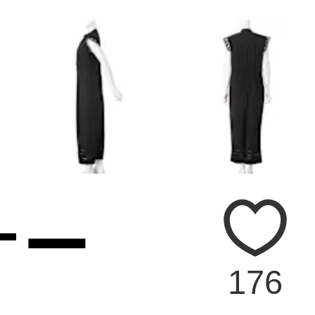
オー
176