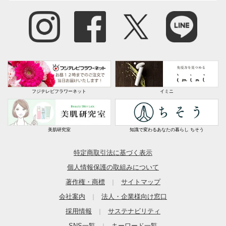
フジテレビフラワーネット
イミニ
美肌研究室
知識で変わるあなたの暮らし ちそう
特定商取引法に基づく表示
個人情報保護の取組みについて
著作権・商標
サイトマップ
｜
会社案内
法人・企業様向け窓口
｜
採用情報
サステナビリティ
｜
SNS一覧
キーワード一覧