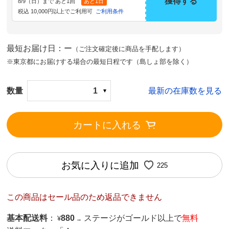
獲得する
8/9（日）まで あと1回
あと1日
税込 10,000円以上でご利用可
ご利用条件
最短お届け日：ー
（ご注文確定後に商品を手配します）
※東京都にお届けする場合の最短日程です（島しょ部を除く）
数量
1
最新の在庫数を見る
カートに入れる
お気に入りに追加
225
この商品はセール品のため返品できません
基本配送料
：
880
ステージがゴールド以上で
無料
¥
→