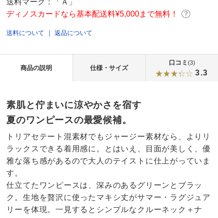
送料マーク：
「Ａ」
ディノスカードなら基本配送料¥5,000まで無料！
送料について
｜
返品について
口コミ
(3)
商品の説明
仕様・サイズ
3.3
素肌と佇まいに涼やかさを宿す
夏のワンピースの最愛候補。
トリアセテート混素材でもジャージー素材なら、よりリ
ラックスできる着用感に。とはいえ、目面が美しく、優
雅な落ち感があるので大人のテイストに仕上がっていま
す。
仕立てたワンピースは、深みのあるグリーンとブラッ
ク。生地を贅沢に使ったマキシ丈がサマー・ラグジュア
リーを体現。一見するとシンプルなクルーネック＋ナ