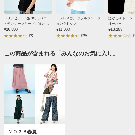
すべての口コミを見る
サイズを参考に掲載しています。
サイズ表記について（ファッション）
商品の測定について
トリアセテート混 サテン×ニッ
「フレスカ」 ダブルジャージー
透かし柄 レーシ
ト使い ノースリーブ プルオー
タンクトップ
オーバー
バー
¥16,800
¥11,000
¥13,159
商品の特徴
(3)
(26)
(
手洗い
この商品が含まれる「みんなのお気に入り」
弱い手洗い出来ます。（洗濯機は使用できません）
２０２６春夏