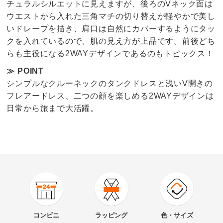
チュラルシルエットに見えますが、後ろのVネック面は
ウエストから入れた三角マチの切り替えが軽やかで美し
いドレープを描き、肩口は自然にカバーするようにタッ
クを入れているので、肌の見え方が上品です。前後どち
らも主役になる2WAYデザインであるのもトピックス！
≫ POINT
シンプルなクルーネックのタンクドレスと浅いV開きの
フレアードレス、二つの顔を楽しめる2WAYデザインは
日常から旅まで大活躍。
3.3
口コミ件数（3）
★★★★★
1
商品番号
900-1607-01
★★★★
★
0
商品名・特徴
接触冷感 トリアセテート混 ジャージ 2WAY ワンピース
★★★
★★
1
コンビニ
ラッピング
色・サイズ