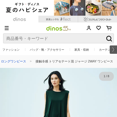
ファッション
バッグ・靴・アクセサリー
家具・収納
カーテン・ラ
・ロングワンピース
接触冷感 トリアセテート混 ジャージ 2WAY ワンピース
1
/
8