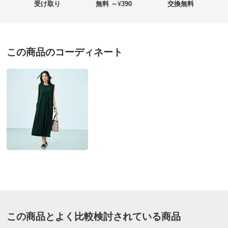
★★
★★★
1
受け取り
無料 ～
¥
390
交換無料
★
★★★★
0
価格
¥15,480
税込 ¥14,073 税抜
この商品のコーディネート
送料・送料種
基本配送料：¥
880
グリーン ３Ｌ
別
※お届け先が同じであれば複数個ご購入いただいても¥880です。
埼玉県
お支払い方法
送料について
深いグリーンが素敵。上にはおるものを選ばない。
ジャージー素材で後ろにファスナーなく（後ろ手が年齢
■色：（ア）グリーン、（イ）ブラック
とともに大変）ストンと着られてストレスなし。
■素材：トリアセテート65・ポリエステル35％
前後でネックラインが変わるのも使いやすい。
■両脇2個ポケット付き
ストライプとか大人柄などあれば嬉しい。
■原産国：中国製（生地は日本製）
サイズ（cm）
2026/06/03
サイズ記号
S
M
L
バスト
110
114
118
バスト（適応）
72～80
79～87
86～94
ブラック ３Ｌ
この商品とよく比較検討されている商品
東京都
購入したサイズで「ちょうどよかった」
着丈
120
120
120