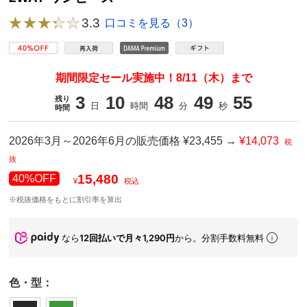
3.3
口コミを見る（3）
期間限定セール実施中！8/11（木）まで
3
10
48
48
74
残り
日
時間
分
秒
時間
2026年3月～2026年6月の販売価格 ¥23,455 →
¥14,073
税
抜
15,480
40%OFF
¥
税込
※税抜価格をもとに割引率を算出
なら
12回払いで月々1,290円
から。分割手数料無料
色・型：