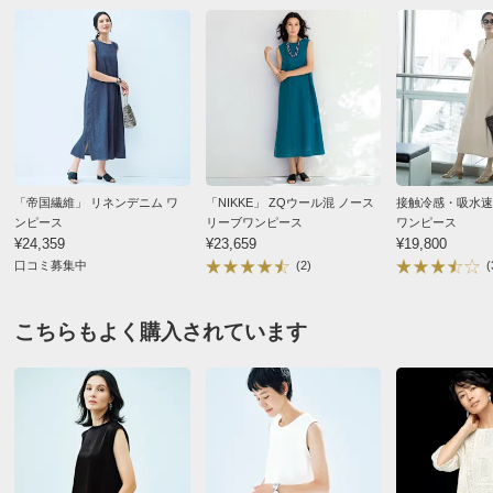
このお値段で生地の薄さはうーん。。。冷感そんなに感
肩幅
37
38
39
じないです。。。
ウエスト(適応)
58～64
64～70
69～77
2026/05/13
ヒップ(適応)
82～90
87～95
92～100
重量（約ｇ）
370
370
370
サイズ記号
3L
「帝国繊維」 リネンデニム ワ
「NIKKE」 ZQウール混 ノース
接触冷感・吸水速
ブラック Ｌ
ンピース
リーブワンピース
ワンピース
バスト
126
東京都 50代女性
身長 : 162cm
普段のサイズ : M
¥24,359
¥23,659
¥19,800
口コミ募集中
(2)
(
バスト（適応）
100～108
購入したサイズで「大きめだった」
着丈
120
オススメはSサイズでしたが、「バスト（適応）」を見
こちらもよく購入されています
てＬサイズにしたところ、かなり大きかったです。
肩幅
41
ジャージというよりペラペラ薄くて、スケ感もあるし、
ウエスト(適応)
85～93
真夏しか着れなさそうです。
ヒップ(適応)
102～110
2026/04/13
重量（約ｇ）
370
※重量はあくまでも目安となります。商品によっては中心