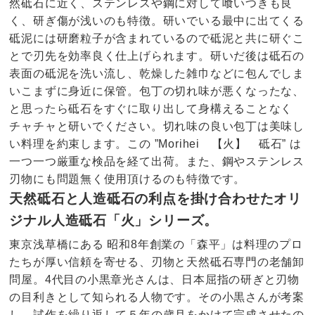
然砥石に近く、ステンレスや鋼に対して喰いつきも良
く、研ぎ傷が浅いのも特徴。研いでいる最中に出てくる
砥泥には研磨粒子が含まれているので砥泥と共に研ぐこ
とで刃先を効率良く仕上げられます。研いだ後は砥石の
表面の砥泥を洗い流し、乾燥した雑巾などに包んでしま
いこまずに身近に保管。包丁の切れ味が悪くなったな、
と思ったら砥石をすぐに取り出して身構えることなく
チャチャと研いでください。切れ味の良い包丁は美味し
い料理を約束します。この ”Morihei 【火】 砥石” は
一つ一つ厳重な検品を経て出荷。また、鋼やステンレス
刃物にも問題無く使用頂けるのも特徴です。
天然砥石と人造砥石の利点を掛け合わせたオリ
ジナル人造砥石「火」シリーズ。
東京浅草橋にある 昭和8年創業の「森平」は料理のプロ
たちが厚い信頼を寄せる、刃物と天然砥石専門の老舗卸
問屋。4代目の小黒章光さんは、日本屈指の研ぎと刃物
の目利きとして知られる人物です。その小黒さんが考案
し、試作を繰り返して５年の歳月をかけて完成させたの