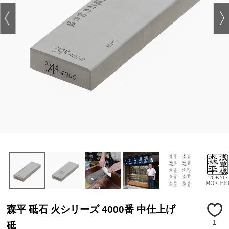
森平 砥石 火シリーズ 4000番 中仕上げ
1
砥