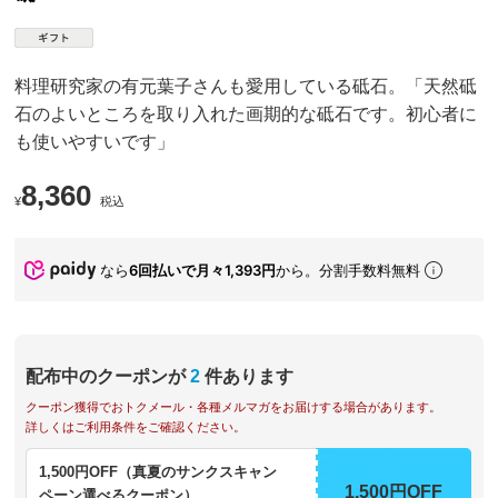
料理研究家の有元葉子さんも愛用している砥石。「天然砥
石のよいところを取り入れた画期的な砥石です。初心者に
も使いやすいです」
8,360
¥
税込
なら
6回払いで月々1,393円
から。分割手数料無料
配布中のクーポンが
2
件あります
クーポン獲得でおトクメール・各種メルマガをお届けする場合があります。
詳しくはご利用条件をご確認ください。
1,500円OFF（真夏のサンクスキャン
1,500円OFF
ペーン選べるクーポン）