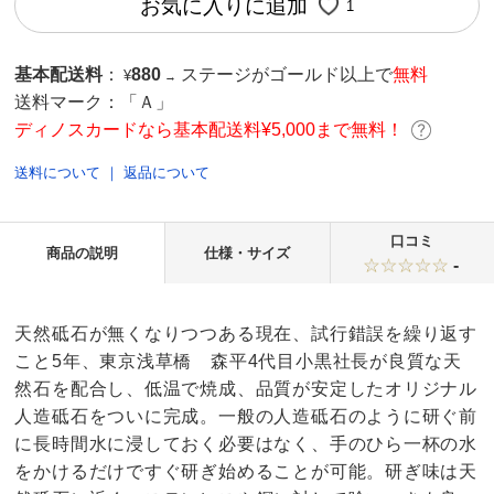
お気に入りに追加
1
基本配送料
：
880
ステージがゴールド以上で
無料
¥
→
送料マーク：
「Ａ」
ディノスカードなら基本配送料¥5,000まで無料！
送料について
｜
返品について
口コミ
商品の説明
仕様・サイズ
-
天然砥石が無くなりつつある現在、試行錯誤を繰り返す
こと5年、東京浅草橋 森平4代目小黒社長が良質な天
然石を配合し、低温で焼成、品質が安定したオリジナル
人造砥石をついに完成。一般の人造砥石のように研ぐ前
に長時間水に浸しておく必要はなく、手のひら一杯の水
をかけるだけですぐ研ぎ始めることが可能。研ぎ味は天