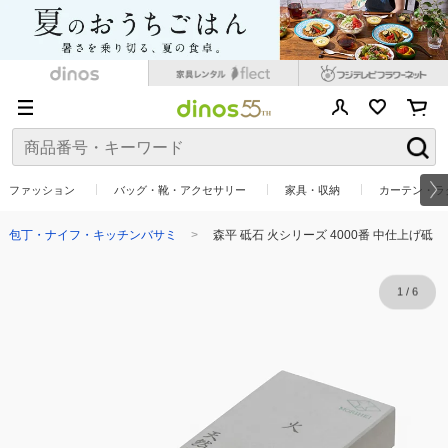
ファッション
バッグ・靴・アクセサリー
家具・収納
カーテン・ラ
包丁・ナイフ・キッチンバサミ
森平 砥石 火シリーズ 4000番 中仕上げ砥
1
/
6