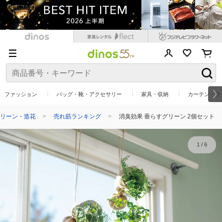
ファッション
バッグ・靴・アクセサリー
家具・収納
カーテン・ラ
リーン・造花
売れ筋ランキング
消臭効果 垂らすグリーン 2個セット
1
/
6