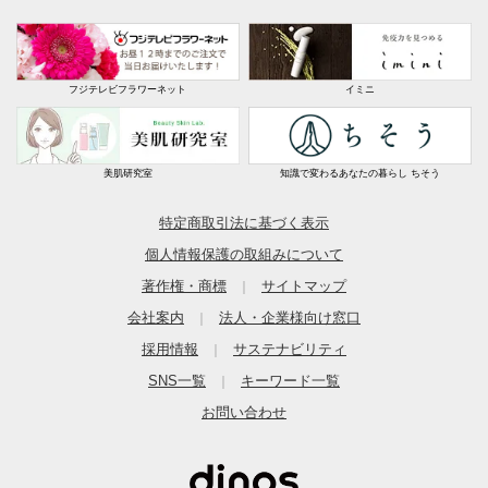
フジテレビフラワーネット
イミニ
美肌研究室
知識で変わるあなたの暮らし ちそう
特定商取引法に基づく表示
個人情報保護の取組みについて
著作権・商標
サイトマップ
｜
会社案内
法人・企業様向け窓口
｜
採用情報
サステナビリティ
｜
SNS一覧
キーワード一覧
｜
お問い合わせ