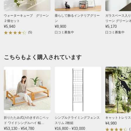
ディノスのサイズ
ウォーターキューブ グリーン
垂らして飾るインテリアグリー
ガラスベース入り
２個セット
ン
リーン グリーン
¥5,940
¥8,900
¥5,170
(5)
口コミ募集中
口コミ募集中
こちらもよく購入されています
折りたたみ式ひのきすのこベッ
シンプルクライミングフェンス
キャットトレリス
ド ワイドシングルハイ 幅
スリム 2枚組
¥4,980
106.5cm【ヘッドあり/ヘッドな
¥53,130 - ¥54,780
¥16,800 - ¥33,000
(