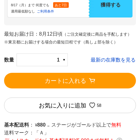
獲得する
8/17（月）まで 何度でも
あと7日
適用最低額なし
ご利用条件
最短お届け日：8月12日頃
（ご注文確定後に商品を手配します）
※東京都にお届けする場合の最短日程です（島しょ部を除く）
数量
1
最新の在庫数を見る
カートに入れる
お気に入りに追加
58
基本配送料
：
880
ステージがゴールド以上で
無料
¥
→
送料マーク：
「Ａ」