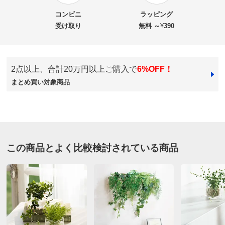
★★★★
★
0
商品名・特徴
消臭効果 垂らすグリーン 2個セット
★★★
★★
1
コンビニ
ラッピング
★★
★★★
0
受け取り
無料 ～
¥
390
★
★★★★
0
価格
¥7,700
税込 ¥7,000 税抜
2点以上、合計20万円以上ご購入で
6%OFF！
送料・送料種
基本配送料：¥
880
神奈川県
まとめ買い対象商品
別
※お届け先が同じであれば複数個ご購入いただいても¥880です。
トイレの壁用に購入しました。
お支払い方法
送料について
フォルムは素敵なのですが，紐でつるすと頭に当たって
しまいました。
■サイズ：
紐を結んでつるしています。これですっきりと壁におさ
大（シュガーバイン＆アジアンタム）…約幅23・奥行25・
まりました。
この商品とよく比較検討されている商品
高さ85（麻紐…約27含）cm、重さ180g
小（プミラ＆アスパラガス）…約幅18・奥行23・高さ
2025/05/22
68（麻紐…約27含）cm、重さ180g
■素材：ポリエステル・ポリエチレン、袋・紐…ジュート
すべての口コミを見る
麻、エコストーン…珪質頁岩
■部材：中国製、エコストーン…日本製