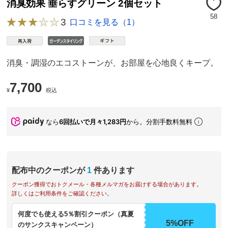
消臭効果 垂らすグリーン 2個セット
58
3
口コミを見る（1）
消臭・調湿のエコストーンが、お部屋を心地良くキープ。
7,700
¥
税込
なら
6回払いで月々1,283円
から。分割手数料無料
配布中のクーポンが
1
件あります
クーポン獲得でおトクメール・各種メルマガをお届けする場合があります。
詳しくはご利用条件をご確認ください。
何度でも使える5％割引クーポン（真夏
5%OFF
のサンクスキャンペーン）