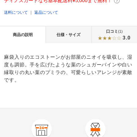
ディノスカードなら基本配送料¥5,000まで無料！
送料について
｜
返品について
口コミ
(1)
商品の説明
仕様・サイズ
3.0
麻袋入りのエコストーンがお部屋のニオイを吸収し、湿
度も調節。手を広げたような葉のシュガーバインや白い
縁取りの丸い葉のプミラの、可愛らしいアレンジが素敵
です。
3.0
口コミ件数（1）
★★★★★
0
商品番号
900-ECC5-05