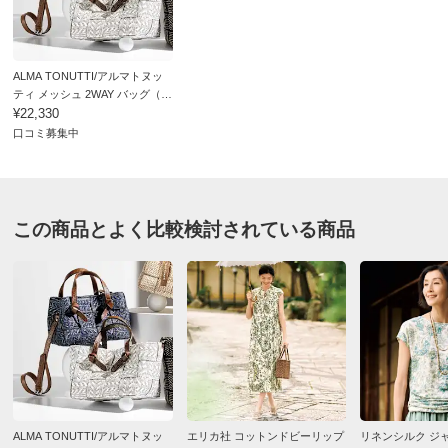
■素材：ポリプロピレン・ポリエチレン、内側…ポリエス
テル、持ち手…牛革
■マグネットホック式開閉
ALMA TONUTTI/アルマトヌッ
ティ メッシュ 2WAY バッグ（イ
■内部にオープンポケット×1、ファスナーポケット×1
タリア製）
¥22,330
■重さ約445g
口コミ募集中
■原産国：イタリア製
■インポート企画の為、仕様が多少異なる場合がありま
す。
■商品により、柄の出方が多少異なります。
この商品とよく比較検討されている商品
サイズ表記について（ファッション雑貨）
ALMA TONUTTI/アルマトヌッ
エリカ社 コットンドビーリップ
リネンシルク ジ