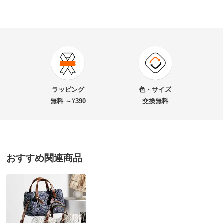
商品番号
900-R345-12
商品名・特徴
ALMA TONUTTI/アルマトヌッティ メッシュ トート
ラッピング
色・サイズ
バッグ（イタリア製）
無料 ～
¥
390
交換無料
価格
¥38,500
税込 ¥35,000 税抜
おすすめ関連商品
送料・送料種
基本配送料：¥
880
別
※お届け先が同じであれば複数個ご購入いただいても¥880です。
お支払い方法
送料について
■色：（ア）ブラック系、（イ）ベージュ系
■サイズ：約幅26・マチ15.5・高さ20・持ち手高さ16cm