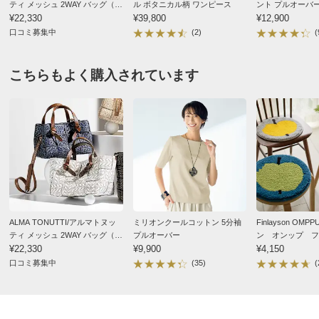
ティ メッシュ 2WAY バッグ（イ
ル ボタニカル柄 ワンピース
ント プルオーバ
タリア製）
¥22,330
¥39,800
¥12,900
口コミ募集中
(2)
(
こちらもよく購入されています
ALMA TONUTTI/アルマトヌッ
ミリオンクールコットン 5分袖
Finlayson OM
ティ メッシュ 2WAY バッグ（イ
プルオーバー
ン オンップ フ
タリア製）
¥22,330
¥9,900
ト チェアパッド
¥4,150
形
口コミ募集中
(35)
(