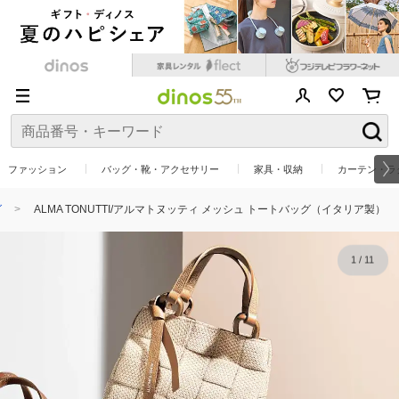
ファッション
バッグ・靴・アクセサリー
家具・収納
カーテン・ラ
グ
ALMA TONUTTI/アルマトヌッティ メッシュ トートバッグ（イタリア製）
1
/
11