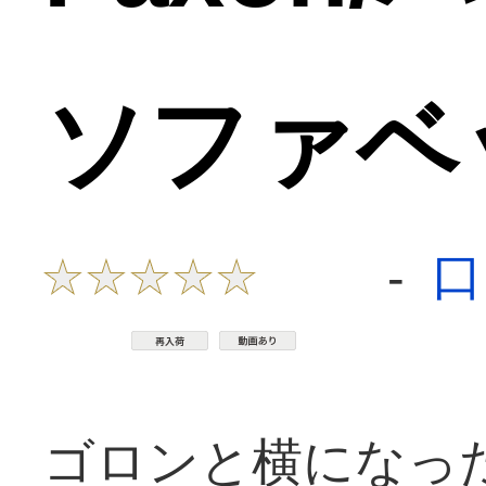
ソファベッ
口
-
ゴロンと横になっ