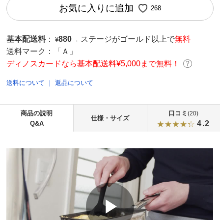
お気に入りに追加
268
基本配送料
：
880
ステージがゴールド以上で
無料
¥
→
送料マーク：
「Ａ」
ディノスカードなら基本配送料¥5,000まで無料！
送料について
｜
返品について
商品の説明
口コミ
(20)
仕様・サイズ
4.2
Q&A