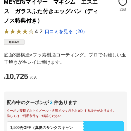
MEYER/マイヤー マキシム エスエ
268
ス ガラスふた付きエッグパン（ディ
ノス特典付き）
4.2
口コミを見る（20）
底面3層構造×フッ素樹脂コーティング。プロでも難しい玉
子焼きがキレイに焼けます。
10,725
¥
税込
配布中のクーポンが
2
件あります
クーポン獲得でおトクメール・各種メルマガをお届けする場合があります。
詳しくはご利用条件をご確認ください。
1,500円OFF（真夏のサンクスキャン