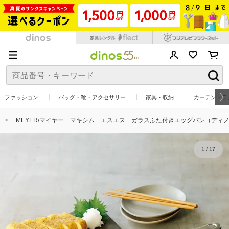
ファッション
バッグ・靴・アクセサリー
家具・収納
カーテン・ラ
MEYER/マイヤー マキシム エスエス ガラスふた付きエッグパン（ディ
1
/
17