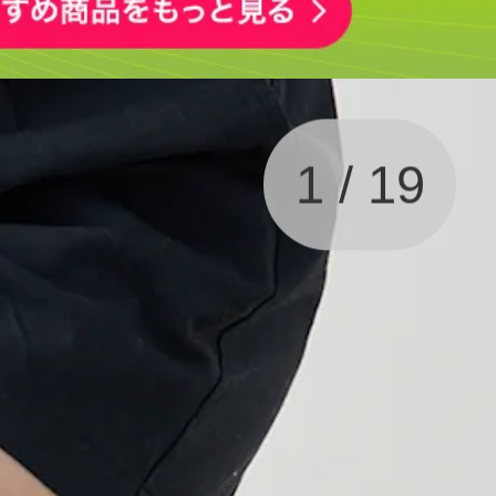
1
/
19