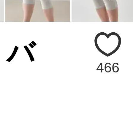
 バ
466
ッ