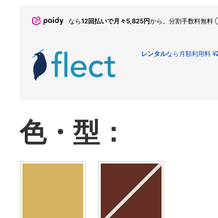
なら
12回払いで月々5,825円
から。分割手数料無料
レンタル
なら月額利用料
¥
色・型：