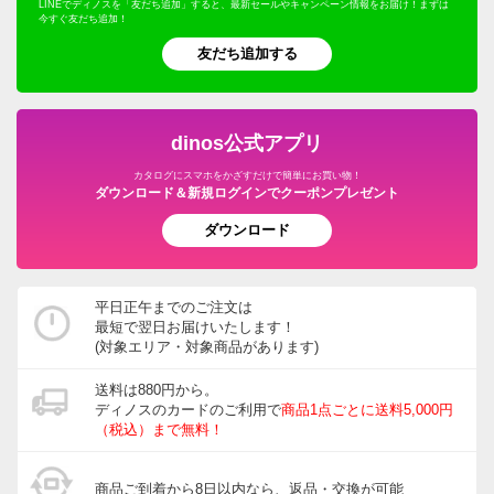
LINEでディノスを「友だち追加」すると、最新セールやキャンペーン情報をお届け！まずは
今すぐ友だち追加！
友だち追加する
dinos公式アプリ
カタログにスマホをかざすだけで簡単にお買い物！
ダウンロード＆新規ログインでクーポンプレゼント
ダウンロード
平日正午までのご注文は
最短で翌日お届けいたします！
(対象エリア・対象商品があります)
送料は880円から。
ディノスのカードのご利用で
商品1点ごとに送料5,000円
（税込）まで無料！
商品ご到着から8日以内なら、返品・交換が可能