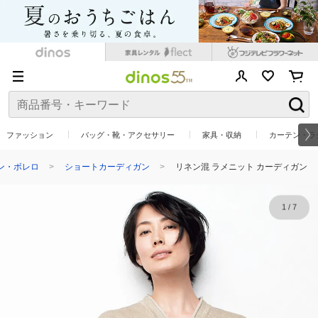
ファッション
バッグ・靴・アクセサリー
家具・収納
カーテン・ラ
ン・ボレロ
ショートカーディガン
リネン混 ラメニット カーディガン
1
/
7