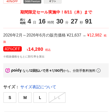
期間限定セール実施中！8/11（木）まで
4
16
30
27
21
残り
日
時間
分
秒
時間
2026年2月～2026年6月の販売価格 ¥21,637 →
¥12,982
税
抜
14,280
40%OFF
¥
税込
※税抜価格をもとに割引率を算出
なら
12回払いで月々1,190円
から。分割手数料無料
サイズ：
サイズ表記について
Ｓ
Ｍ
Ｌ
ＬＬ