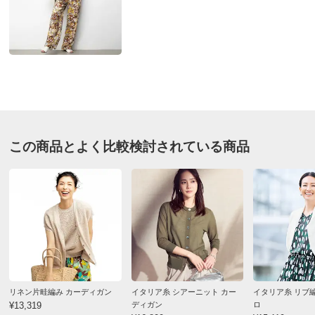
■素材：綿65・ナイロン20・麻10・ポリエステル5％
■前中心ボタン開き
■原産国：日本製
■素材の性質上、麻の繊維（ネップ）が含まれる場合があ
ります。
サイズ（cm）
サイズ記号
S
M
L
この商品とよく比較検討されている商品
バスト
92
96
100
バスト（適応）
72～80
79～87
86～94
着丈
58
58
58
袖幅
19
20
21
袖口幅
19.5
20.5
21.5
ゆき丈
49
50
51
ウエスト(適応)
58～64
64～70
69～77
リネン片畦編み カーディガン
イタリア糸 シアーニット カー
イタリア糸 リブ
¥13,319
ディガン
ロ
ヒップ(適応)
82～90
87～95
92～100