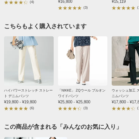
¥16,800
¥15,119
(4)
(3)
(
サイズ表記について（ファッション）
商品の測定について
こちらもよく購入されています
商品の特徴
手洗い
弱い手洗い出来ます。（洗濯機は使用できません）
ハイパワーストレッチ ストレー
「NIKKE」 ZQウール プルオン
ウォッシュ加工 
ト デニムパンツ
ワイドパンツ
ニムパンツ
¥19,800 - ¥19,800
¥25,800 - ¥25,800
¥17,800 - ¥17,
(6)
(3)
(
この商品が含まれる「みんなのお気に入り」