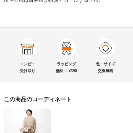
端～前端は編み端が自然とカールする仕様。
商品番号
900-1582-02
商品名・特徴
リネン混 ラメニット カーディガン
コンビニ
ラッピング
色・サイズ
受け取り
無料 ～
¥
390
交換無料
価格
¥14,280
税込 ¥12,982 税抜
この商品のコーディネート
送料・送料種
基本配送料：¥
880
別
※お届け先が同じであれば複数個ご購入いただいても¥880です。
お支払い方法
送料について
■色：ベージュ×ゴールドラメ