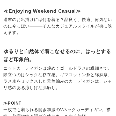
≪Enjoying Weekend Casual≫
週末のお出掛けには何を着る？品良く、快適、何気ない
のに今っぽい―――そんなカジュアルスタイルが街に映
えます。
ゆるりと自然体で着こなせるのに、はっとする
ほど印象的。
ニットカーディガンは煌めくゴールドラメの繊細さで、
際立つのはシックな存在感。ギマコットン糸と綿麻糸、
ラメ糸をミックスした天竺編みのカーディガンは、シャ
リ感のある涼しげな肌触り。
≫POINT
一枚でも着られる開き加減のVネックカーディガン。襟