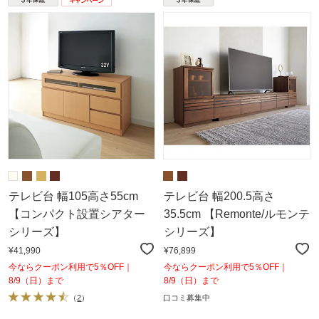
テレビ台 幅105高さ55cm
テレビ台 幅200.5高さ
【コンパクト設置シアター
35.5cm 【Remonte/ルモンテ
シリーズ】
シリーズ】
¥41,990
¥76,899
今ならクーポン利用で5％OFF｜
今ならクーポン利用で5％OFF｜
8/9（日）まで
8/9（日）まで
（
2
）
口コミ募集中