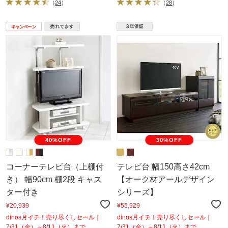
（
24
）
（
28
）
40%OFF
30%OFF
コーナーテレビ台（上棚付
テレビ台 幅150高さ42cm
き） 幅90cm 棚2段 キャス
【オーク材アールデザイン
ター付き
シリーズ】
¥20,939
¥55,929
dinos月イチ！売り尽くしセール｜
dinos月イチ！売り尽くしセール｜
7/31（金）～8/11（火）まで
7/31（金）～8/11（火）まで