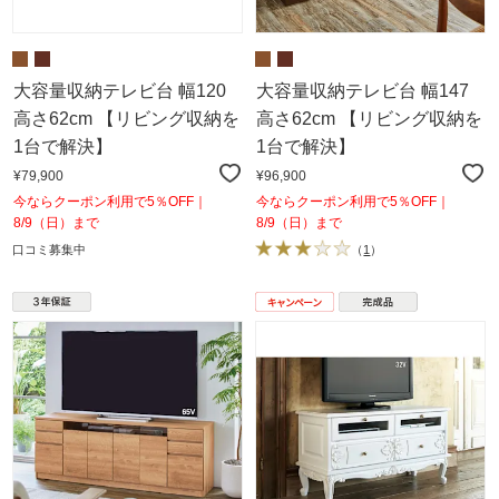
大容量収納テレビ台 幅120
大容量収納テレビ台 幅147
高さ62cm 【リビング収納を
高さ62cm 【リビング収納を
1台で解決】
1台で解決】
¥79,900
¥96,900
今ならクーポン利用で5％OFF｜
今ならクーポン利用で5％OFF｜
8/9（日）まで
8/9（日）まで
口コミ募集中
（
1
）