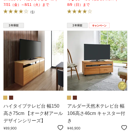
7/31（金）～8/11（火）まで
8/9（日）まで
（
6
）
ハイタイプテレビ台 幅150
アルダー天然木テレビ台 幅
高さ75cm 【オーク材アール
106高さ46cm キャスター付
デザインシリーズ】
き
¥89,900
¥46,900