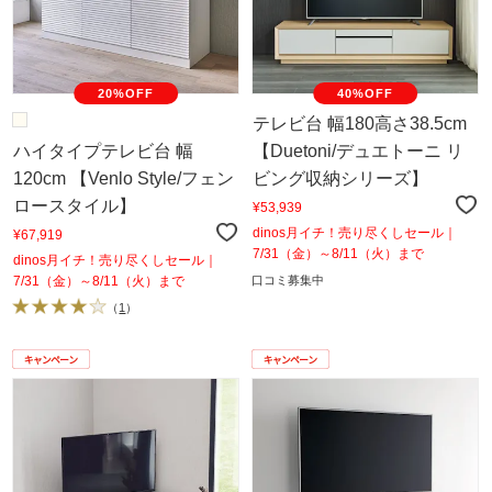
20%OFF
40%OFF
テレビ台 幅180高さ38.5cm
ハイタイプテレビ台 幅
【Duetoni/デュエトーニ リ
120cm 【Venlo Style/フェン
ビング収納シリーズ】
ロースタイル】
¥53,939
dinos月イチ！売り尽くしセール｜
¥67,919
7/31（金）～8/11（火）まで
dinos月イチ！売り尽くしセール｜
7/31（金）～8/11（火）まで
口コミ募集中
（
1
）