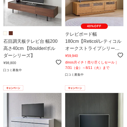
40%OFF
テレビボード幅
石目調天板テレビ台 幅200
180cm【Reticol/レティコル
高さ40cm 【Boulder/ボル
オークストライプシリー
ダーシリーズ】
ズ】
¥59,940
dinos月イチ！売り尽くしセール｜
¥98,800
7/31（金）～8/11（火）まで
口コミ募集中
口コミ募集中