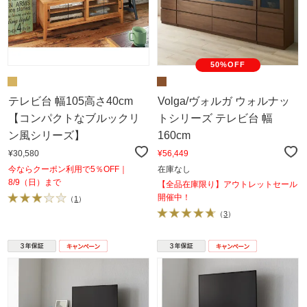
50%OFF
テレビ台 幅105高さ40cm
Volga/ヴォルガ ウォルナッ
【コンパクトなブルックリ
トシリーズ テレビ台 幅
ン風シリーズ】
160cm
¥30,580
¥56,449
今ならクーポン利用で5％OFF｜
在庫なし
8/9（日）まで
【全品在庫限り】アウトレットセール
開催中！
（
1
）
（
3
）