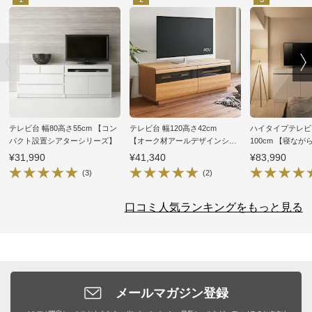
テレビ台 幅80高さ55cm 【コン
テレビ台 幅120高さ42cm
ハイタイプテレビ台
パクト設置シアターシリーズ】
【オーク材アールデザインシ
100cm 【寝な
リーズ】
シリーズ】
¥31,990
¥41,340
¥83,990
(3)
(2)
口コミ人気ランキングをもっと見る
メールマガジン登録