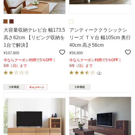
大容量収納テレビ台 幅173.5
アンティーククラシックシ
高さ62cm 【リビング収納を
リーズ ＴＶ台 幅105cm 奥行
1台で解決】
40cm 高さ56cm
¥107,900
¥56,900
今ならクーポン利用で5％OFF｜
今ならクーポン利用で5％OFF｜
8/9（日）まで
8/9（日）まで
（
2
）