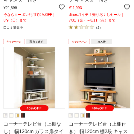
¥21,899
¥11,993
今ならクーポン利用で5％OFF｜
dinos月イチ！売り尽くしセール｜
8/9（日）まで
7/31（金）～8/11（火）まで
口コミ募集中
（
2
）
40%OFF
40%OFF
コーナーテレビ台（上棚な
コーナーテレビ台（上棚付
し） 幅120cm ガラス扉タイ
き） 幅120cm 棚2段 キャス