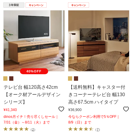
40%OFF
テレビ台 幅120高さ42cm
【送料無料】キャスター付
【オーク材アールデザイン
きコーナーテレビ台 幅130
シリーズ】
高さ67.5cm ハイタイプ
¥41,340
¥36,900
dinos月イチ！売り尽くしセール｜
今ならクーポン利用で5％OFF｜
7/31（金）～8/11（火）まで
8/9（日）まで
（
2
）
（
7
）