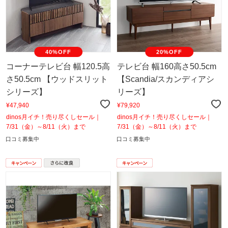
40%OFF
20%OFF
コーナーテレビ台 幅120.5高
テレビ台 幅160高さ50.5cm
さ50.5cm 【ウッドスリット
【Scandia/スカンディアシ
シリーズ】
リーズ】
¥47,940
¥79,920
dinos月イチ！売り尽くしセール｜
dinos月イチ！売り尽くしセール｜
7/31（金）～8/11（火）まで
7/31（金）～8/11（火）まで
口コミ募集中
口コミ募集中