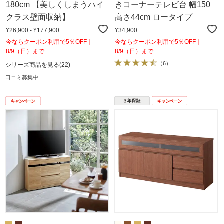
180cm 【美しくしまうハイ
きコーナーテレビ台 幅150
クラス壁面収納】
高さ44cm ロータイプ
¥26,900 - ¥177,900
¥34,900
今ならクーポン利用で5％OFF｜
今ならクーポン利用で5％OFF｜
8/9（日）まで
8/9（日）まで
（
6
）
シリーズ商品を見る
(22)
口コミ募集中