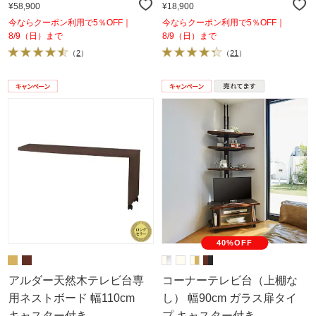
¥58,900
¥18,900
今ならクーポン利用で5％OFF｜
今ならクーポン利用で5％OFF｜
8/9（日）まで
8/9（日）まで
（
2
）
（
21
）
40%OFF
アルダー天然木テレビ台専
コーナーテレビ台（上棚な
用ネストボード 幅110cm
し） 幅90cm ガラス扉タイ
キャスター付き
プ キャスター付き