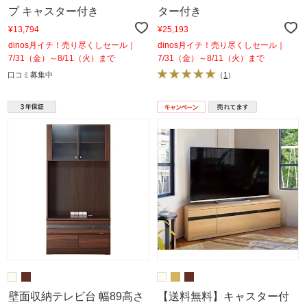
プ キャスター付き
ター付き
¥13,794
¥25,193
dinos月イチ！売り尽くしセール｜
dinos月イチ！売り尽くしセール｜
7/31（金）～8/11（火）まで
7/31（金）～8/11（火）まで
口コミ募集中
（
1
）
壁面収納テレビ台 幅89高さ
【送料無料】キャスター付