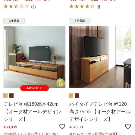
（
2
）
（
5
）
40%OFF
テレビ台 幅180高さ42cm
ハイタイプテレビ台 幅120
【オーク材アールデザイン
高さ75cm 【オーク材アール
シリーズ】
デザインシリーズ】
¥53,939
¥84,900
dinos月イチ！売り尽くしセール｜
今ならクーポン利用で5％OFF｜