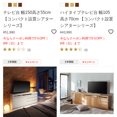
テレビ台 幅150高さ55cm
ハイタイプテレビ台 幅105
【コンパクト設置シアター
高さ70cm 【コンパクト設置
シリーズ】
シアターシリーズ】
¥51,990
¥43,990
今ならクーポン利用で5％OFF｜
今ならクーポン利用で5％OFF｜
8/9（日）まで
8/9（日）まで
（
3
）
（
4
）