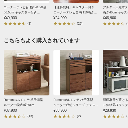
な気がして購入しました。
コーナーテレビ台 幅120.5高さ
【送料無料】キャスター付き
アルダー天然木テレ
結果、うちにとってはそこまで暗い色でもなくでも落ち
36.5cm キャスター付き
コーナーテレビ台 幅110高さ
高さ46cm キャ
着いた雰囲気、木目も気に入りました。シンプルでお
【Remonte/ルモンテ】
¥49,900
44cm ロータイプ
¥24,900
¥46,900
しゃれ。購入して良かったです。大事にしていきます。
(2)
(28)
(
2020/02/06
こちらもよく購入されています
すべての口コミを見る
Remonte/ルモンテ 格子薄型
Remonte/ルモンテ 格子薄型
調理家電が置ける
ルーター収納 幅60cm
ルーター収納シリーズ チェスト
ス伸縮天板ラック
¥37,900
4段 幅40cm
¥38,900
タイプ
¥28,930
(13)
(2)
(