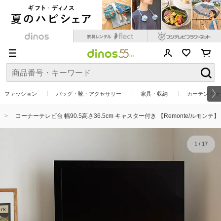
ファッション
バッグ・靴・アクセサリー
家具・収納
カーテン・ラ
コーナーテレビ台 幅90.5高さ36.5cm キャスター付き 【Remonte/ルモンテ】
1
/
17