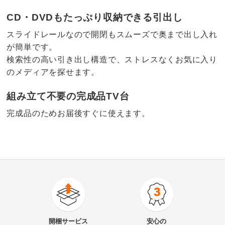
CD・DVDもたっぷり収納できる引出し
スライドレールなので開閉もスムーズで奥まで出し入れ
が簡単です。
検索性の高い引き出し構造で、ストレスなくお気に入り
のメディアを探せます。
組み立て不要の完成品TV台
完成品のためお届後すぐに使えます。
4.3
口コミ件数（3）
★★★★★
2
商品番号
900-H024-09
★★★★
★
0
商品名・特徴
コーナーテレビ台 幅90.5高さ36.5cm キャスター付き
★★★
★★
1
開梱サービス
安心の