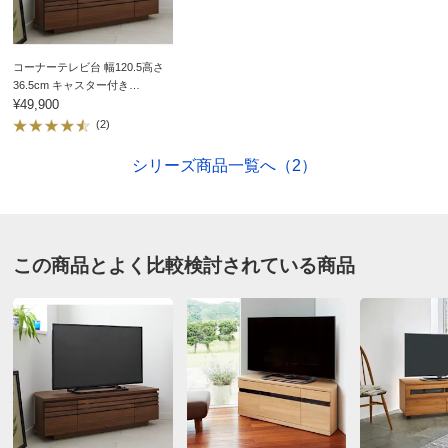
商品担当者より
この度はディノスにてお買い上げいただき誠にあり
コーナーテレビ台 幅120.5高さ
がとうございます。
36.5cm キャスター付き
お届けした商品にご満足いただけたとのお声に、商
【Remonte/ルモンテ】
¥49,900
品担当として大変うれしく思っております。
(2)
これからも「ハウススタイリング」ならではの、
シリーズ商品一覧へ（2）
使っても、眺めてもご満足いただける商品開発に努
めてまいります。
今後ともディノス・ハウススタイリングをよろしく
お願い致します。
この商品とよく比較検討されている商品
ウォルナット
埼玉県
初め、明るい色のほうが床の色に近く良かったのですが
品切れだったため再考し、ウォルナットでも馴染みそう