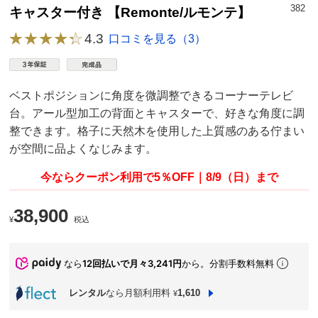
382
キャスター付き 【Remonte/ルモンテ】
4.3
口コミを見る（3）
ベストポジションに角度を微調整できるコーナーテレビ
台。アール型加工の背面とキャスターで、好きな角度に調
整できます。格子に天然木を使用した上質感のある佇まい
が空間に品よくなじみます。
今ならクーポン利用で5％OFF｜8/9（日）まで
38,900
¥
税込
なら
12回払いで月々3,241円
から。分割手数料無料
レンタル
なら月額利用料
1,610
¥