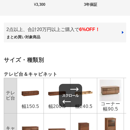
【Remonte/ルモンテ】
★★
★★★
0
¥
3,300
3年保証
★
★★★★
0
価格
¥38,900
税込 ¥35,364 税抜
送料・送料種
基本配送料：¥
5,000
別
※商品1個につき、上記配送料金となります。
2点以上、合計20万円以上ご購入で
6%OFF！
※北海道・九州・沖縄は地域配送料がかかります。
オーク
まとめ買い対象商品
梱包サイズ
個口数…1
愛知県
＜個口1＞幅97×奥行48×高さ43cm 重さ31.0kg
テレビとの設置ができなかったので、電気屋さんに依頼
※大型商品につき、搬入経路のご確認をお願いします。
サイズ・種類別
したところ電波が繋がりにくいです、引き出し開けて電
お部屋に入らず吊り上げをする場合、別途以下の作業代金がかか
ります。商品や個数、作業内容・設置場所等により、目安の作業
源付けることになりますと言われました、ガラス張りを
代金よりも高くなる場合があります。
テレビ台＆キャビネット
作って下さると良いですね
＜作業代金の目安＞
手吊り 20,000円～
2025/11/29
機械使用 38,500円～
テレ
ビ台
お支払い方法
送料について
大型商品の搬入について
コーナー
幅150.5
幅200.5
幅240.5
商品担当者より
幅90.5
■色：（ア）ウォルナット （イ）オーク
■サイズ：幅90.5奥行39.5高さ36.5cm
この度はお買い上げいただき誠にありがとうござい
■引き出し奥行27.5cm
ます。
キャ