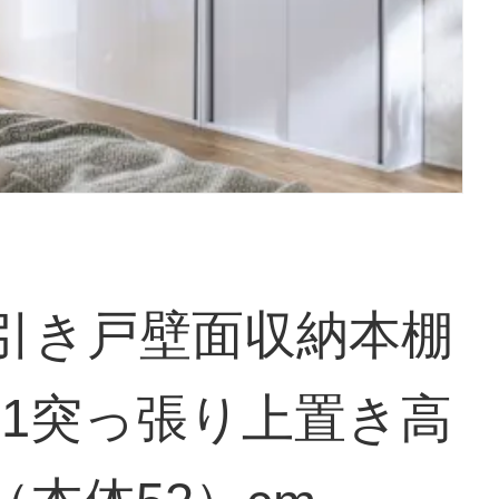
 引き戸壁面収納本棚
21突っ張り上置き高