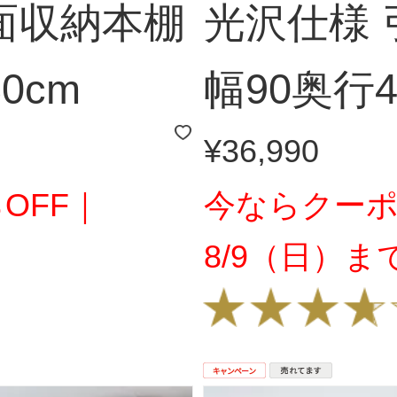
面収納本棚
光沢仕様
0cm
幅90奥行4
¥36,990
OFF｜
今ならクーポ
8/9（日）ま