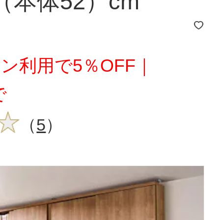
（本体52）cm
ン利用で5％OFF｜
で
（
5
）