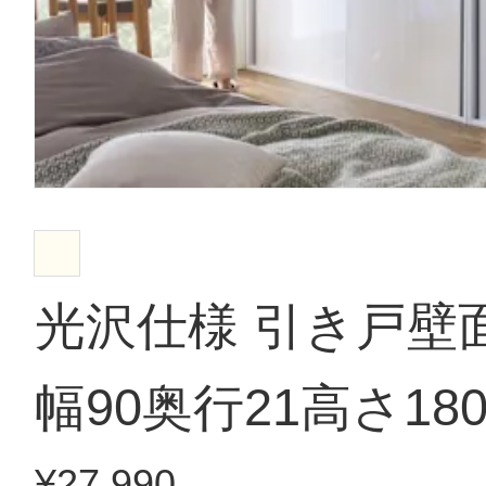
光沢仕様 引き戸壁
幅90奥行21高さ180
¥27,990