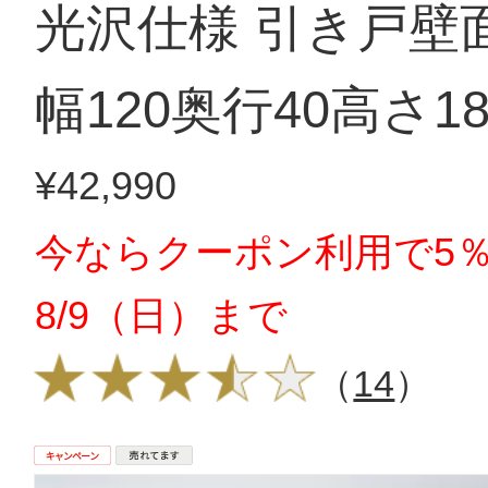
光沢仕様 引き戸壁
幅120奥行40高さ18
¥42,990
今ならクーポン利用で5％
8/9（日）まで
（
14
）