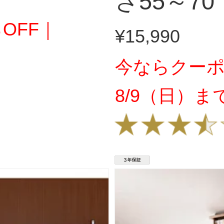
さ55～70
OFF｜
¥15,990
今ならクーポ
8/9（日）ま