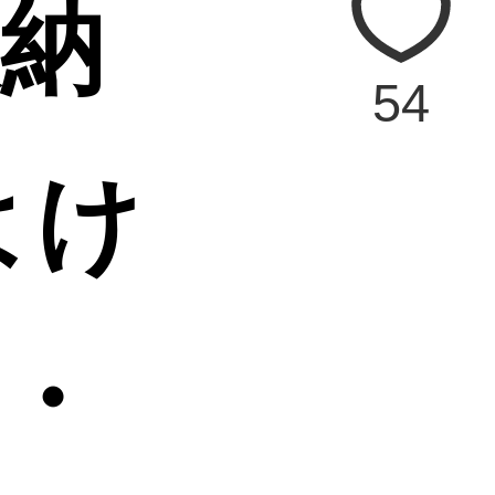
納
54
よけ
・