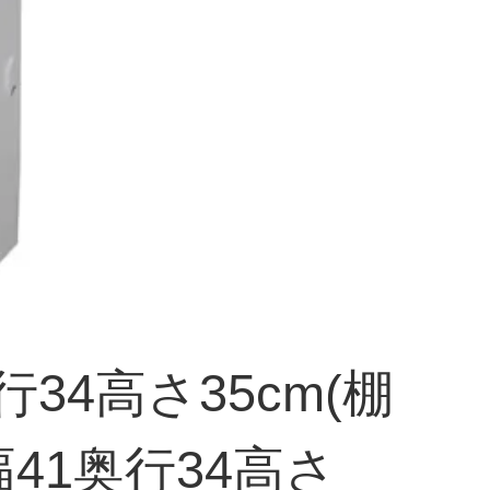
4高さ35cm(棚
41奥行34高さ