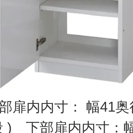
扉内内寸： 幅41奥行3
段 ) 下部扉内内寸：幅