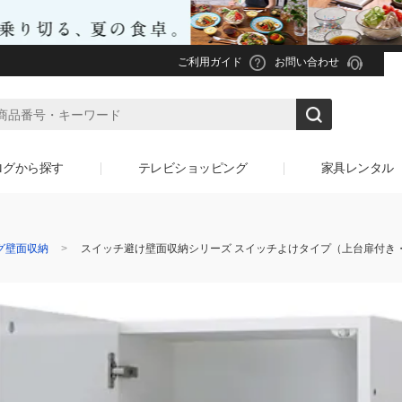
ご利用ガイド
お問い合わせ
ログから探す
テレビショッピング
家具レンタル
グ壁面収納
スイッチ避け壁面収納シリーズ スイッチよけタイプ（上台扉付き・下