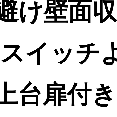
避け壁面収
 スイッチ
上台扉付き