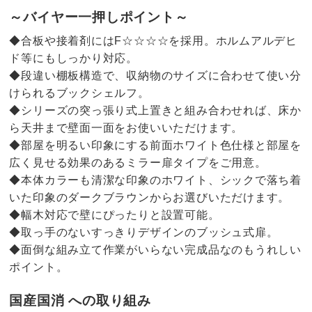
～バイヤー一押しポイント～
◆合板や接着剤にはF☆☆☆☆を採用。ホルムアルデヒ
ド等にもしっかり対応。
◆段違い棚板構造で、収納物のサイズに合わせて使い分
けられるブックシェルフ。
◆シリーズの突っ張り式上置きと組み合わせれば、床か
ら天井まで壁面一面をお使いいただけます。
◆部屋を明るい印象にする前面ホワイト色仕様と部屋を
広く見せる効果のあるミラー扉タイプをご用意。
◆本体カラーも清潔な印象のホワイト、シックで落ち着
いた印象のダークブラウンからお選びいただけます。
◆幅木対応で壁にぴったりと設置可能。
◆取っ手のないすっきりデザインのブッシュ式扉。
◆面倒な組み立て作業がいらない完成品なのもうれしい
ポイント。
国産国消 への取り組み