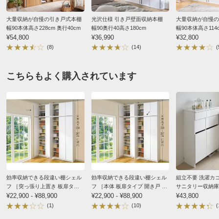
大量収納が自慢の引き戸式本棚
光沢仕様 引き戸壁面収納本棚
大量収納が自慢の
幅90本体高さ228cm 奥行40cm
幅90奥行40高さ180cm
幅90本体高さ114c
¥54,800
¥36,990
¥32,800
(8)
(14)
(
こちらもよく購入されています
効率収納できる段違い棚シェル
効率収納できる段違い棚シェル
組立不要 洗濯カゴ
フ ［突っ張り上置き 板扉タイ
フ ［本体 板扉タイプ 開き戸 幅
サニタリー収納庫
プ 開き戸 幅75.5cm］ 上置き高
¥22,900 - ¥88,900
90cm］ 奥行32.5cm 高さ180cm
¥22,900 - ¥88,900
幅73cm
¥43,800
さ54.5cm
(1)
(10)
(