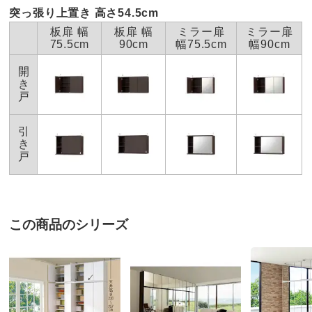
■日本製
突っ張り上置き 高さ54.5cm
板扉 幅
板扉 幅
ミラー扉
ミラー扉
■【収納目安】文庫本約745冊
75.5cm
90cm
幅75.5cm
幅90cm
■木ネジで固定する転倒防止金具がついています。壁の木
開
部に必ずしっかりと取り付けてご使用ください。
き
■配送：2週間前後配送
戸
ディノスのサイズ（家具）
引
き
戸
商品の特徴
F☆☆☆☆素材
ホルムアルデヒドの発生を最小限に抑えた素材
（F☆☆☆☆合板・塗料・接着剤）を主材にした商
この商品のシリーズ
品です。