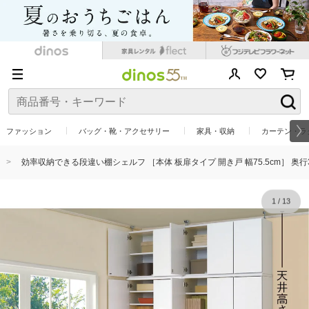
ファッション
バッグ・靴・アクセサリー
家具・収納
カーテン・ラ
効率収納できる段違い棚シェルフ ［本体 板扉タイプ 開き戸 幅75.5cm］ 奥行32.
1
/
13