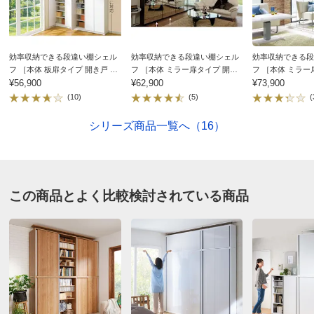
効率収納できる段違い棚シェル
効率収納できる段違い棚シェル
効率収納できる段
フ ［本体 板扉タイプ 開き戸 幅
フ ［本体 ミラー扉タイプ 開き
フ ［本体 ミラー
90cm］ 奥行32.5cm 高さ180cm
¥56,900
戸 幅75.5cm］ 奥行32.5cm 高さ
¥62,900
戸 幅90cm］ 奥行
¥73,900
180cm
180cm
(10)
(5)
(
シリーズ商品一覧へ（16）
この商品とよく比較検討されている商品