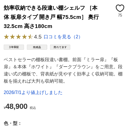
効率収納できる段違い棚シェルフ ［本
75
体 板扉タイプ 開き戸 幅75.5cm］ 奥行
32.5cm 高さ180cm
4.5
口コミを見る（2）
ベストセラーの棚板段違い書棚。前面『ミラー扉』『板
扉』＆本体『ホワイト』『ダークブラウン』をご用意。段
違い式の棚板で、背表紙が見やすく効率よく収納可能。棚
板を揃えれば大判も収納可能。
2026/7/1より値上げしました
48,900
¥
税込
色・型：