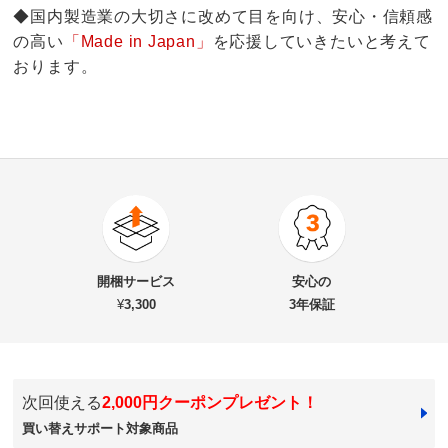
◆国内製造業の大切さに改めて目を向け、安心・信頼感
の高い
「Made in Japan」
を応援していきたいと考えて
おります。
4.5
口コミ件数（2）
★★★★★
1
商品番号
900-6279-29
★★★★
★
1
商品名・特徴
効率収納できる段違い棚シェルフ ［本体 板扉タイプ 開
★★★
★★
0
開梱サービス
安心の
き戸 幅75.5cm］ 奥行32.5cm 高さ180cm
★★
★★★
0
¥
3,300
3年保証
★
★★★★
0
価格
¥48,900
税込 ¥44,455 税抜
改定日：2026/7/1
旧価格：¥43,899 税込
次回使える
2,000円クーポンプレゼント！
ホワイト
送料・送料種
基本配送料：¥
7,000
買い替えサポート対象商品
別
※商品1個につき、上記配送料金となります。
東京都