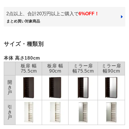
※北海道・九州・沖縄は地域配送料がかかります。
細かなところまで綺麗に仕上がっていて、さすが日本製
梱包サイズ
個口数…1
2点以上、合計20万円以上ご購入で
6%OFF！
だと思いました。安心して使えそうです。また75セン
＜個口1＞幅79×奥行37×高さ183cm 重さ36.0kg
まとめ買い対象商品
チ幅は中央に仕切りがないので、結構収納力がありま
※大型商品につき、搬入経路のご確認をお願いします。
す。
お部屋に入らず吊り上げをする場合、別途以下の作業代金がかか
ります。商品や個数、作業内容・設置場所等により、目安の作業
代金よりも高くなる場合があります。
2016/04/24
サイズ・種類別
＜作業代金の目安＞
手吊り 20,000円～
機械使用 38,500円～
本体 高さ180cm
すべての口コミを見る
板扉 幅
板扉 幅
ミラー扉
ミラー扉
お支払い方法
送料について
大型商品の搬入について
75.5cm
90cm
幅75.5cm
幅90cm
■色：（ア）ホワイト、（イ）ダークブラウン
開
■幅75.5奥行32.5高さ180cm・重さ約31kg
き
戸
■上置き設置時の天井対応高さ238～257cm
■前面…ポリエステル化粧合板、側面・内側…化粧合板
引
■可動棚板16枚付き
き
■転倒防止金具付き
戸
■幅木対応（高さ8×奥行1cm）