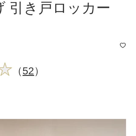
げ 引き戸ロッカー
（
52
）