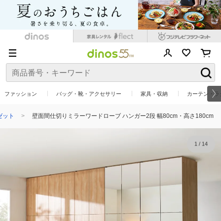
ファッション
バッグ・靴・アクセサリー
家具・収納
カーテン・ラ
ゼット
壁面間仕切りミラーワードローブ ハンガー2段 幅80cm・高さ180cm
1
/
14