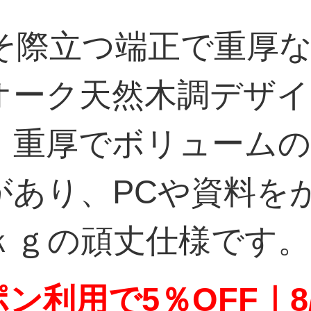
そ際立つ端正で重厚
オーク天然木調デザ
。重厚でボリュームの
があり、PCや資料を
ｋｇの頑丈仕様です。
ン利用で5％OFF｜8