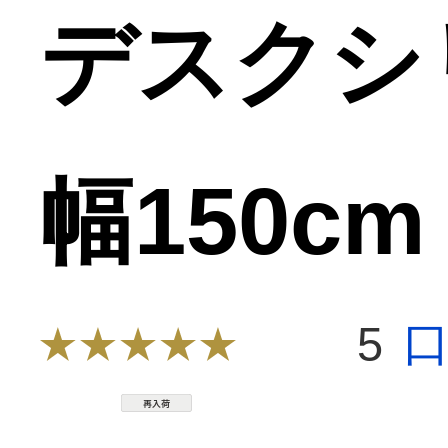
デスクシ
幅150c
5