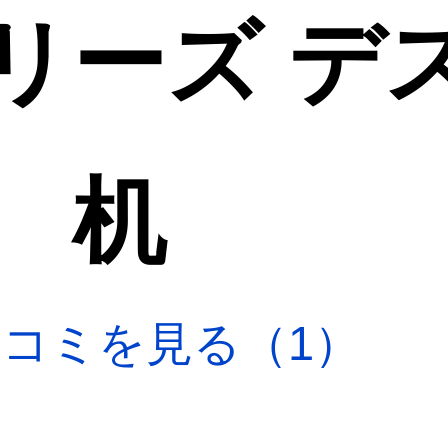
リーズ デ
m 机
口コミを見る（1）