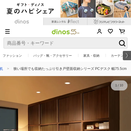
ファッション
バッグ・靴・アクセサリー
家具・収納
カーテン・ラ
机
狭い場所でも収納たっぷり引き戸壁面収納シリーズ PCデスク 幅75.5cm
1
/
10