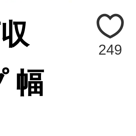
下収
249
 幅