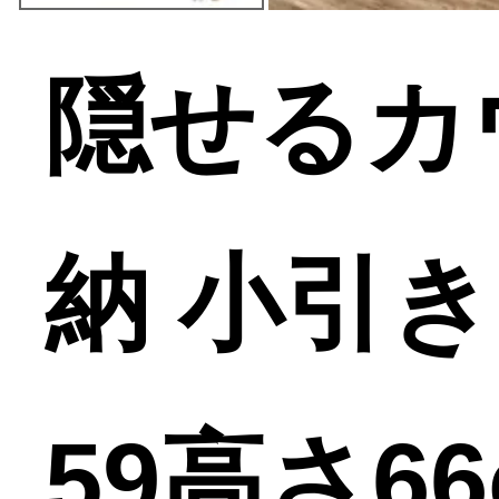
隠せるカ
納 小引
59高さ66