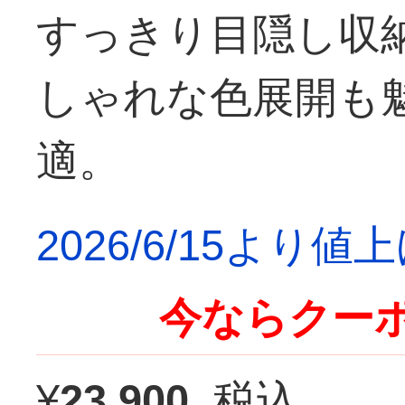
すっきり目隠し収
しゃれな色展開も
適。
2026/6/15より
今ならクーポ
¥
23,900
税込