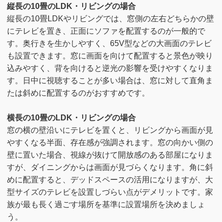
縦長の10畳のLDK・リビングの場合
縦長の10畳LDKやリビングでは、窓側の左右どちらかの壁
にテレビを置き、正面にソファを配置するのが一般的で
す。奥行きを生かしやすく、65V型などの大画面のテレビ
も設置できます。窓に画面を向けて配置すると景色が映り
込みやすく、背を向けると逆光の影響を受けやすくなりま
す。日中に視聴することが多い場合は、窓に対して直角ま
たは斜めに配置するのがおすすめです。
横長の10畳のLDK・リビングの場合
窓の横の壁沿いにテレビを置くと、リビングから画面が見
やすくなる半面、存在感が強調されます。窓の向かい側の
壁に置いた場合、視線が抜けて開放感のある部屋になりま
すが、ダイニングからは画面が見づらくなります。角に斜
めに配置すると、デッドスペースの活用になりますが、大
型サイズのテレビを設置しづらい点がデメリットです。家
族が最も長く過ごす場所を基準に設置場所を決めましょ
う。