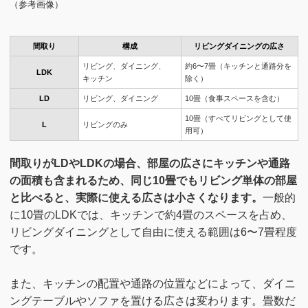
（参考画像）
間取り
構成
リビングダイニングの広さ
リビング、ダイニング、
約6〜7畳（キッチンと通路分を
LDK
キッチン
除く）
LD
リビング、ダイニング
10畳（食事スペースを含む）
10畳（すべてリビングとして使
L
リビングのみ
用可）
間取りがLDやLDKの場合、部屋の広さにキッチンや通路
の面積も含まれるため、同じ10畳でもリビング単体の部屋
と比べると、実際に使える広さは小さくなります。
一般的
に10畳のLDKでは、キッチンで約4畳のスペースを占め、
リビングダイニングとして自由に使える範囲は6〜7畳程度
です。
また、キッチンの配置や通路の位置などによって、ダイニ
ングテーブルやソファを置ける広さは変わります。畳数だ