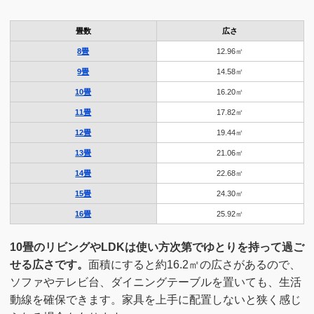
畳数
広さ
8畳
12.96㎡
9畳
14.58㎡
10畳
16.20㎡
11畳
17.82㎡
12畳
19.44㎡
13畳
21.06㎡
14畳
22.68㎡
15畳
24.30㎡
16畳
25.92㎡
10畳のリビングやLDKは使い方次第でゆとりを持って過ご
せる広さです。
面積にすると約16.2㎡の広さがあるので、
ソファやテレビ台、ダイニングテーブルを置いても、生活
動線を確保できます。家具を上手に配置しないと狭く感じ