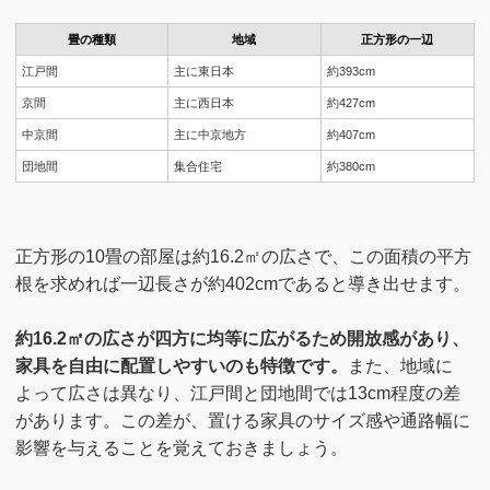
畳の種類
地域
正方形の一辺
江戸間
主に東日本
約393cm
京間
主に西日本
約427cm
中京間
主に中京地方
約407cm
団地間
集合住宅
約380cm
正方形の10畳の部屋は約16.2㎡の広さで、この面積の平方
根を求めれば一辺長さが約402cmであると導き出せます。
約16.2㎡の広さが四方に均等に広がるため開放感があり、
家具を自由に配置しやすいのも特徴です。
また、地域に
よって広さは異なり、江戸間と団地間では13cm程度の差
があります。この差が、置ける家具のサイズ感や通路幅に
影響を与えることを覚えておきましょう。