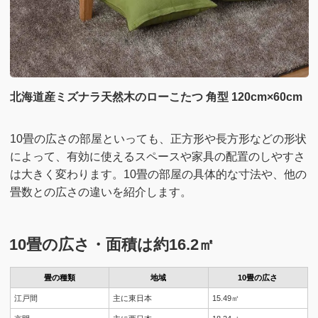
北海道産ミズナラ天然木のローこたつ 角型 120cm×60cm
10畳の広さの部屋といっても、正方形や長方形などの形状
によって、有効に使えるスペースや家具の配置のしやすさ
は大きく変わります。10畳の部屋の具体的な寸法や、他の
畳数との広さの違いを紹介します。
10畳の広さ・面積は約16.2㎡
畳の種類
地域
10畳の広さ
江戸間
主に東日本
15.49㎡