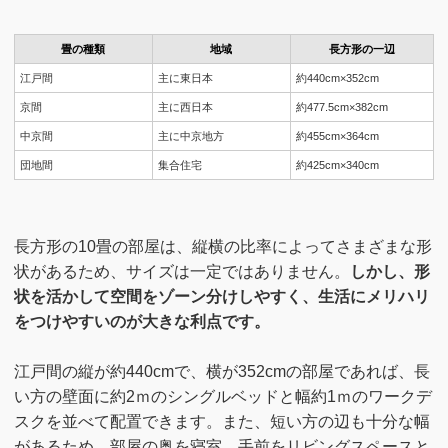
畳の種類
地域
長方形の一辺
江戸間
主に東日本
約440cm×352cm
京間
主に西日本
約477.5cm×382cm
中京間
主に中京地方
約455cm×364cm
団地間
集合住宅
約425cm×340cm
長方形の10畳の部屋は、縦横の比率によってさまざまな形
状があるため、サイズは一定ではありません。
しかし、形
状を活かして空間をゾーン分けしやすく、生活にメリハリ
をつけやすいのが大きな利点です。
江戸間の縦が約440cmで、横が352cmの部屋であれば、長
い方の壁面に約2ｍのシングルベッドと幅約1ｍのワークデ
スクを並べて配置できます。また、短い方の辺も十分な幅
があるため、部屋の奥を寝室、手前をリビングスペースと