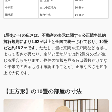
京間
主に西日本
18.24㎡
中京間
主に中京地方
16.56㎡
団地間
集合住宅
14.45㎡
1畳あたりの広さは、不動産の表示に関する公正競争規約
施行規則により1.62㎡以上と全国で統一されており、10畳
だと約16.2㎡です。
ただし、畳は京間や江戸間など地域に
よって広さが異なり、京間と団地間では約2畳分の差が生
じる場合もあります。物件の情報を見る時は畳数だけでな
く平米での表示も必ず確認することが、正確な広さを知る
上で大切です。
【正方形】の10畳の部屋の寸法