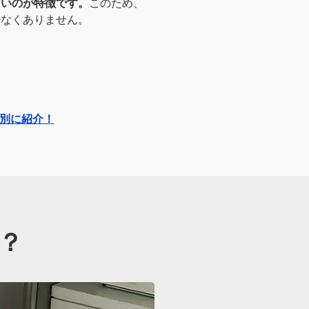
くいのが特徴です。
このため、
少なくありません。
造別に紹介！
？