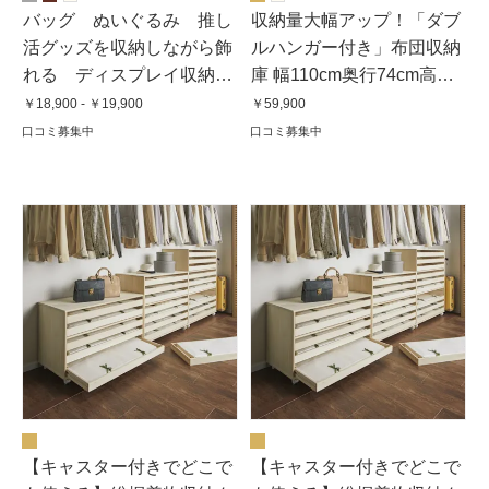
バッグ ぬいぐるみ 推し
収納量大幅アップ！「ダブ
活グッズを収納しながら飾
ルハンガー付き」布団収納
れる ディスプレイ収納ワ
庫 幅110cm奥行74cm高さ
ゴン
180cm
￥18,900 - ￥19,900
￥59,900
口コミ募集中
口コミ募集中
【キャスター付きでどこで
【キャスター付きでどこで