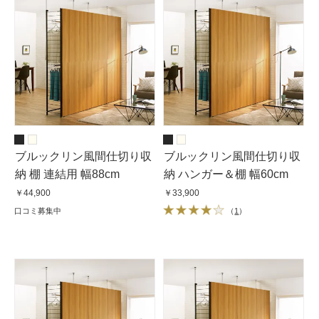
ブルックリン風間仕切り収
ブルックリン風間仕切り収
納 棚 連結用 幅88cm
納 ハンガー＆棚 幅60cm
￥44,900
￥33,900
口コミ募集中
（
1
）