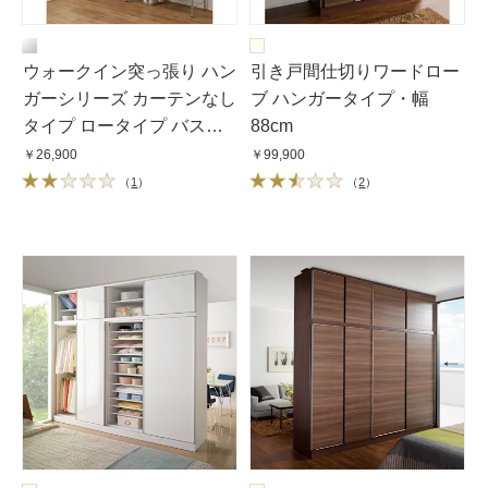
ウォークイン突っ張り ハン
引き戸間仕切りワードロー
ガーシリーズ カーテンなし
ブ ハンガータイプ・幅
タイプ ロータイプ バス
88cm
ケット幅48cm
￥26,900
￥99,900
（
1
）
（
2
）