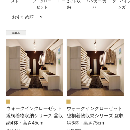
スト
ブ・クロー
ローゼット収
ハンガー/カ
ク・パイ
ゼット
納
バー
ンガー
おすすめ順
ウォークインクローゼット
ウォークインクローゼット
総桐着物収納シリーズ 盆収
総桐着物収納シリーズ 盆収
納4杯・高さ45cm
納6杯・高さ75cm