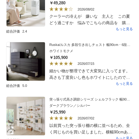
￥49,280
2026/08/02
クーラーの冷えが 嫌いな 主人と この夏
どう過ごすか 悩みでこちらの商品を 購入
してみました。スポットで とても冷たい風
もっと見る
総合評価
2.4
がでて開け放した部屋で自分だけ 涼んでい
ます夜も 涼しく 寝られます 買って正解
Ruska/ルスカ 多段引き出しチェスト 幅90cm・6段（高さ130cm）
でしたただ 音がうるさいのが 難点です
ホワイトモクメ
が 私には許容範囲です
￥105,900
2026/07/15
細かい物が整理できて大変気に入ってます。
高さも丁度良いし色もホワイトにしたので部
屋が明るい雰囲気になりました。とても良い
もっと見る
総合評価
5.0
買い替えができました。
突っ張り式高さ調節シリーズ シェルフラック 幅90奥行30cm
ダークブラウン／シルバー
￥25,990
2026/07/02
以前買った突っ張り棚の横に並べるため、全
く同じものを買い足しました。横幅90cmある
突っ張り棚はなかなか無いので、とても気に
もっと見る