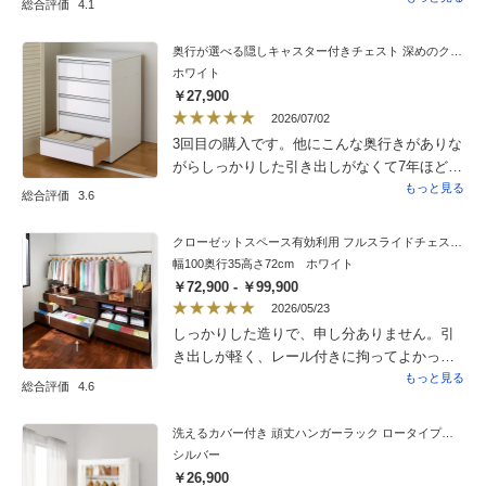
総合評価
4.1
入っています。
奥行が選べる隠しキャスター付きチェスト 深めのクローゼットタイプ 奥行60幅60高さ91cm・5段
ホワイト
￥27,900
2026/07/02
3回目の購入です。他にこんな奥行きがありな
がらしっかりした引き出しがなくて7年ほど重
宝しております。クローゼットにピッタリで
もっと見る
総合評価
3.6
スペース活用できています。
クローゼットスペース有効利用 フルスライドチェスト 幅100cm
幅100奥行35高さ72cm ホワイト
￥72,900 - ￥99,900
2026/05/23
しっかりした造りで、申し分ありません。引
き出しが軽く、レール付きに拘ってよかった
と思いました。奥まで引き出せて、とても使
もっと見る
総合評価
4.6
いやすいです。
洗えるカバー付き 頑丈ハンガーラック ロータイプ・幅121cm
シルバー
￥26,900