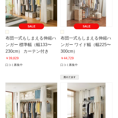
SALE
SALE
布団一式もしまえる伸縮ハ
布団一式もしまえる伸縮ハ
ンガー 標準幅（幅133〜
ンガー ワイド幅（幅225〜
230cm） カーテン付き
300cm）
￥39,829
￥44,729
口コミ募集中
口コミ募集中