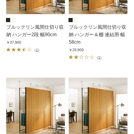
ブルックリン風間仕切り収
ブルックリン風間仕切り収
納 ハンガー2段 幅90cm
納 ハンガー＆棚 連結用 幅
58cm
￥37,900
￥28,900
（
2
）
（
2
）