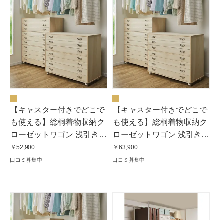
【キャスター付きでどこで
【キャスター付きでどこで
も使える】総桐着物収納ク
も使える】総桐着物収納ク
ローゼットワゴン 浅引き5
ローゼットワゴン 浅引き7
段・高さ60.5cm
段・高さ80.5cm
￥52,900
￥63,900
口コミ募集中
口コミ募集中