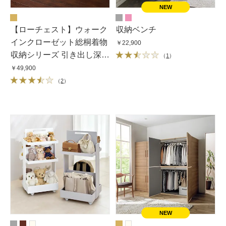
【ローチェスト】ウォーク
収納ベンチ
インクローゼット総桐着物
￥22,900
収納シリーズ 引き出し深3
（
1
）
段・高さ57.5cm
￥49,900
（
2
）