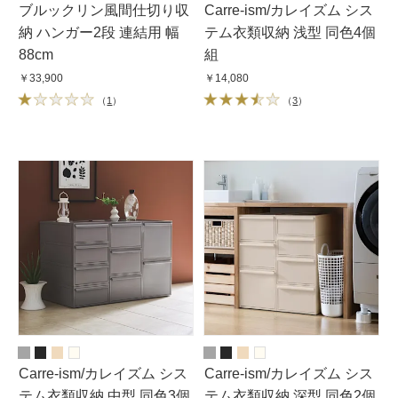
ブルックリン風間仕切り収
Carre-ism/カレイズム シス
納 ハンガー2段 連結用 幅
テム衣類収納 浅型 同色4個
88cm
組
￥33,900
￥14,080
（
1
）
（
3
）
Carre-ism/カレイズム シス
Carre-ism/カレイズム シス
テム衣類収納 中型 同色3個
テム衣類収納 深型 同色2個