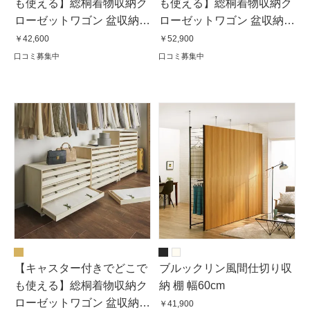
も使える】総桐着物収納ク
も使える】総桐着物収納ク
ローゼットワゴン 盆収納5
ローゼットワゴン 盆収納7
杯・高さ60.5cm
杯・高さ80.5cm
￥42,600
￥52,900
口コミ募集中
口コミ募集中
【キャスター付きでどこで
ブルックリン風間仕切り収
も使える】総桐着物収納ク
納 棚 幅60cm
ローゼットワゴン 盆収納
￥41,900