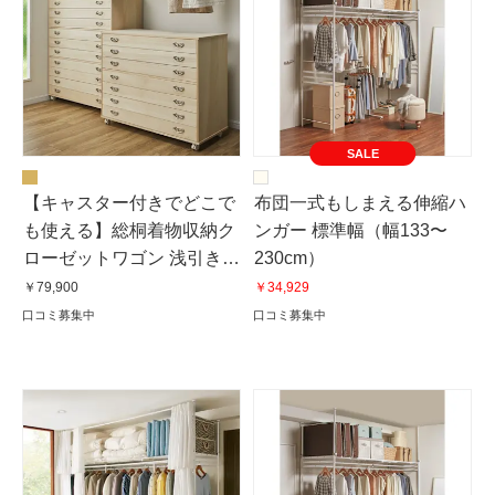
SALE
【キャスター付きでどこで
布団一式もしまえる伸縮ハ
も使える】総桐着物収納ク
ンガー 標準幅（幅133〜
ローゼットワゴン 浅引き
230cm）
10段・高さ112cm
￥79,900
￥34,929
口コミ募集中
口コミ募集中