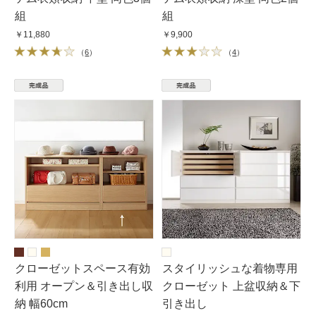
組
組
￥11,880
￥9,900
（
6
）
（
4
）
クローゼットスペース有効
スタイリッシュな着物専用
利用 オープン＆引き出し収
クローゼット 上盆収納＆下
納 幅60cm
引き出し