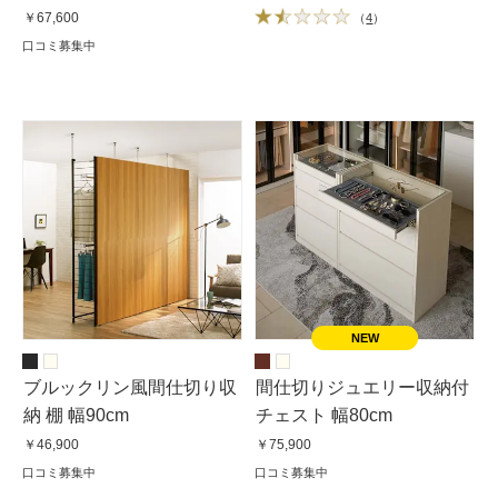
10杯・高さ112cm
￥67,600
（
4
）
口コミ募集中
ブルックリン風間仕切り収
間仕切りジュエリー収納付
納 棚 幅90cm
チェスト 幅80cm
￥46,900
￥75,900
口コミ募集中
口コミ募集中