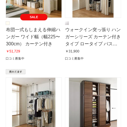
SALE
布団一式もしまえる伸縮ハ
ウォークイン突っ張り ハン
ンガー ワイド幅（幅225〜
ガーシリーズ カーテン付き
300cm） カーテン付き
タイプ ロータイプ バス
ケット幅48cm
￥51,729
￥31,900
口コミ募集中
口コミ募集中