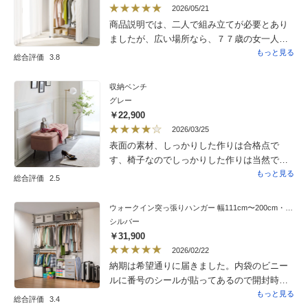
2026/05/21
商品説明では、二人で組み立てが必要とあり
ましたが、広い場所なら、７７歳の女一人で
も組み立てられました。素材は、通常のパイ
もっと見る
総合評価
3.8
プ製品より頑丈にできていると思います。ハ
ンガー用パイプが２本ついていましたが、今
収納ベンチ
は１本を使用しています。次は、１本のパイ
グレー
プを少し後方に。手前の少し低い位置にもう
￥22,900
一本をセットすれば、収容量が倍増するな、
2026/03/25
と考えております。下の棚部分のスペースが
表面の素材、しっかりした作りは合格点で
広く、奥行きがありすぎて、なにを仕舞おう
す、椅子なのでしっかりした作りは当然です
か、迷います。
が、この手の商品で脚がスタイリッシュな物
もっと見る
総合評価
2.5
はないので満足度は高いです、脚の組立です
がデザイン上斜めになっているので向きが分
ウォークイン突っ張りハンガー 幅111cm〜200cm・ハイタイプ（高さ218cm〜280cm）・カーテンなし
かりにくいです、印があれば良さそう、蓋の
シルバー
開閉用紐？取手？が大き過ぎ、デザインが良
￥31,900
いだけに残念。
2026/02/22
納期は希望通りに届きました。内袋のビニー
ルに番号のシールが貼ってあるので開封時に
まとめてビニール袋からは出さない方がいい
もっと見る
総合評価
3.4