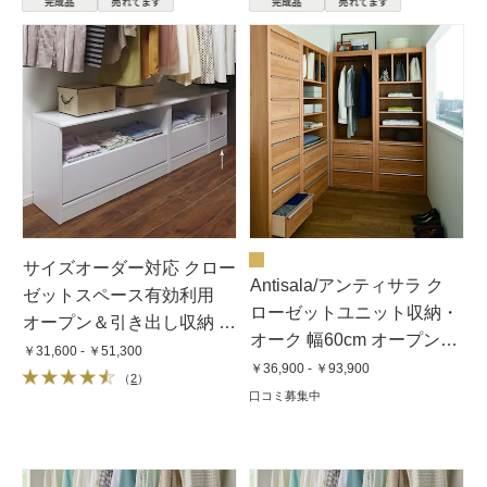
サイズオーダー対応 クロー
Antisala/アンティサラ ク
ゼットスペース有効利用
ローゼットユニット収納・
オープン＆引き出し収納 幅
オーク 幅60cm オープン棚
29〜59cm
￥31,600 - ￥51,300
＆チェスト
￥36,900 - ￥93,900
（
2
）
口コミ募集中