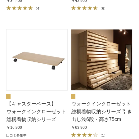
￥34,400
￥42,900
（
4
）
（
6
）
【キャスターベース】
ウォークインクローゼット
ウォークインクローゼット
総桐着物収納シリーズ 引き
総桐着物収納シリーズ
出し浅6段・高さ75cm
￥16,900
￥63,900
口コミ募集中
（
1
）