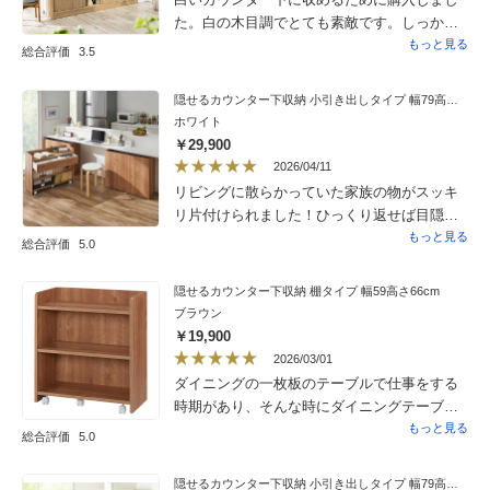
た。白の木目調でとても素敵です。しっかり
していて頑丈なので、皿や本類も収納出来ま
もっと見る
総合評価
3.5
す。引き戸もスムーズで、使い勝手が良いで
す。
隠せるカウンター下収納 小引き出しタイプ 幅79高さ66cm
ホワイト
￥29,900
2026/04/11
リビングに散らかっていた家族の物がスッキ
リ片付けられました！ひっくり返せば目隠し
されるのもとぅても魅力！買って良かったで
もっと見る
総合評価
5.0
す
隠せるカウンター下収納 棚タイプ 幅59高さ66cm
ブラウン
￥19,900
2026/03/01
ダイニングの一枚板のテーブルで仕事をする
時期があり、そんな時にダイニングテーブル
の上にあまり資料などをちらかさないように
もっと見る
総合評価
5.0
こちらを購入してみました。ちょうどテーブ
ルの横端の脚の間にぴったりはまり来客時も
隠せるカウンター下収納 小引き出しタイプ 幅79高さ80cm