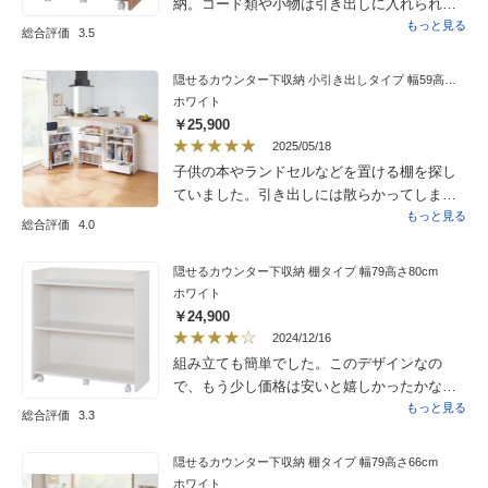
ます。うちの場合リビングダイニングが赤茶
納。コード類や小物は引き出しに入れられて
系の色の木のインテリアやフローリングや
便利！作りがしっかりしていて長く使えそう
もっと見る
総合評価
3.5
チェアを使っているので、赤茶系の木目も販
です。
売していたら嬉しかったです。
隠せるカウンター下収納 小引き出しタイプ 幅59高さ80cm
ホワイト
￥25,900
2025/05/18
子供の本やランドセルなどを置ける棚を探し
ていました。引き出しには散らかってしまう
小物を入れたところ、隠せてちょうどいいで
もっと見る
総合評価
4.0
す。ランドセルを置かなくなったときはカウ
ンター下に置くつもりです。ほぼ組み立てた
隠せるカウンター下収納 棚タイプ 幅79高さ80cm
状態で届いたので、キャスターをつけるだけ
ホワイト
で完成しました。女性一人でも設置できまし
￥24,900
た。
2024/12/16
組み立ても簡単でした。このデザインなの
で、もう少し価格は安いと嬉しかったかなと
思います。
もっと見る
総合評価
3.3
隠せるカウンター下収納 棚タイプ 幅79高さ66cm
ホワイト