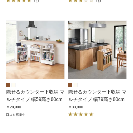
（
4
）
（
3
）
隠せるカウンター下収納 マ
隠せるカウンター下収納 マ
ルチタイプ 幅59高さ80cm
ルチタイプ 幅79高さ80cm
￥28,900
￥33,900
口コミ募集中