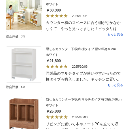
きれいに隠せて気に入っています。ただダイ
ホワイト
ニングテーブルにセットして使う以外の使い
￥30,900
方もしたくて、和モダン調のデザインの家に
2025/11/08
住んでますがまっ白な漆喰の壁やレザーのソ
カウンター横のスペースに合う棚がなかなか
ファサイドなど他の場所に置いてリビングで
なくて、やっと見つけました！ピッタリはま
細々したものをこちらに収納して使おうとす
りました。ローラーがついてるので、見せた
もっと見る
総合評価
3.5
ると、どちらの色も合わず変に浮いて部屋が
くない時は反対側にしたり、動くのでとって
安っぽくなってしまうので諦めました。そも
も便利です。
隠せるカウンター下収納 棚タイプ 幅59高さ80cm
そもこちらはデザイン重視のインテリアでは
ホワイト
ないからこればかりは仕方ないですが、商品
￥21,800
の趣旨の通りカウンター下とかうちみたいに
2025/10/03
ダイニングテーブル脇にはめるようにする等
同製品のマルチタイプが使いやすかったので
普段少し隠すように使うのがベストで、壁や
棚タイプも購入しました。キッチンに置いて
ソファのサイドテーブルとして使おうとする
料理本を入れてます。
もっと見る
と少し目立って安見えするかも。ちなみに仕
総合評価
4.8
事で使うのに必要なものを置くスペースとし
てもう一つ欲しくて、ダイニングテーブルの
隠せるカウンター下収納 マルチタイプ 幅59高さ66cm
片側だけでなく両端に置いておこうと思い、
ホワイト
今度はダイニングテーブルの奥側に置くのに
￥26,900
背丈と幅のあるタイプも追加で購入しまし
2025/10/03
た。作業領域が広がりそうで楽しみにしてい
リビングに置いて本やノートPCを立てて収