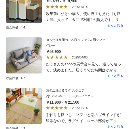
￥6,499 - ￥14,900
2025/04/14
数年前にひとつ購入、使い勝手も見た目も良
く気に入って、今回で3個目の購入です。リビ
ングとキッチン、分別ゴミ用で使っていま
もっと見る
総合評価
4.4
す。同じようなダストボックスと比べて割高
ですが、意外と同じ機能レベルのものは探し
ゆったり座面のごろ寝ソファ 2人用ソファ
てもありませんでした。ゴミ袋の交換が簡単
グレー
で、袋のフチも隠せて見た目スッキリ、中に
￥56,900
スリットがあって分別できるのもありがたい
2025/04/03
です。こぶりサイズがあるのもいい。キャス
たくさんのshopや展示会を見て、迷って迷っ
ターもなめらかでストレスフリーです。敢え
て、決めました。届くまでに時間はかかりま
てデメリットを上げるなら、木製なので少し
したが、待って良かったです。本当にお値段
もっと見る
総合評価
4.7
汚れが取れにくいかも。汚れたらマメに拭い
以上のお品です。クッションは、柔らかくは
たほうがいいです。北欧風で見た目も可愛く
ありませんが、ごろ寝するには、ちょうどい
防ダニ洗えるラグ スクエア
おしゃれ、数年前購入のものも全く壊れるこ
い硬さです。夜もそのまま寝れそうな感じで
約130×190cm ボーダーイエロー
となく現役で使えているのも素晴らしいで
す。奥行きもあるので、足をおろさないで
￥11,900 - ￥21,500
す。総合的にかなりお気に入りなので、ずっ
も、座れます。生地も高級もあり、長年使え
2025/03/14
と販売続けて欲しいです。
そうです。組み立ては、高齢の女性1人で30分
手触りも良いし、ソファと窓のブラインドが
もかからず簡単に出来ました。何が一番大変
緑系なので、ラグのイエローの部分がアクセ
だったかというと、ダンボールの処理でし
ントになり、リビング全体も明るくなってと
もっと見る
総合評価
4.3