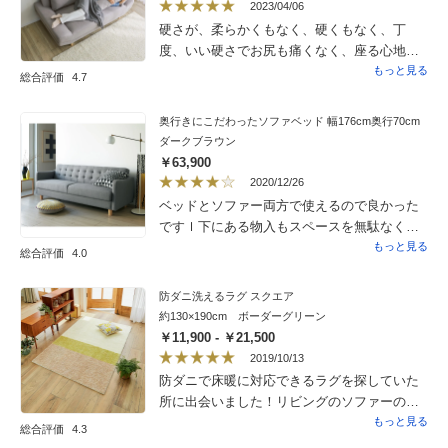
2023/04/06
硬さが、柔らかくもなく、硬くもなく、丁
度、いい硬さでお尻も痛くなく、座る心地が
快適です。座面が、広くて、窮屈にならず
もっと見る
総合評価
4.7
に、座れて快適です
奥行きにこだわったソファベッド 幅176cm奥行70cm
ダークブラウン
￥63,900
2020/12/26
ベッドとソファー両方で使えるので良かった
ですｌ下にある物入もスペースを無駄なく使
えて良かったです。あれこれ迷って申し込む
もっと見る
総合評価
4.0
のが遅くなりブルーが無くてブラウンになり
ましたがブラウンも落ち着いて部屋にマッチ
防ダニ洗えるラグ スクエア
しました。
約130×190cm ボーダーグリーン
￥11,900 - ￥21,500
2019/10/13
防ダニで床暖に対応できるラグを探していた
所に出会いました！リビングのソファーの前
にスクエアタイプ、ダイニングセットの下に
もっと見る
総合評価
4.3
オーバルタイプと色違いで２枚購入。北欧ら