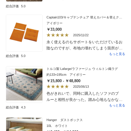
総合評価
5.0
Captain103/キャプテンチェア 替えカバー＆替えクッション3点セット［innovator・イノベーター］
アイボリー
￥33,000
2025/11/22
永く使えるのもサポートをいただけているお
陰なのですが、布地の壊れてしまう箇所がい
つも同じ場所のため、高額な商品ですから
もっと見る
総合評価
5.0
もっと強度の高い素材があると良いですね素
材がないとなれば、もう少し安く提供してい
トルコ製 Lafarge/ラファージュ ウィルトン織ラグ
ただければ、次回も気楽に注文ができますの
約133×195cm アイボリー
で、よろしくご検討のほどお願いいたします
￥15,800 - ￥48,800
2025/06/13
色がきれいで、同時に購入したソファのブ
ルーと相性が良かった。踏み心地もなかなか
でお値段的にもリーズナブルで満足してい
もっと見る
総合評価
4.3
る。
Hanger ダストボックス
10L ホワイト