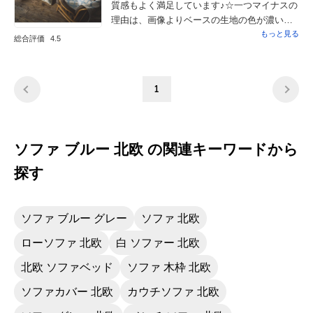
質感もよく満足しています♪☆一つマイナスの
理由は、画像よりベースの生地の色が濃い目
な事です＾＾；もう少し白っぽいのを想像し
もっと見る
総合評価
4.5
ていたのですが、予想より濃い目です。うち
はメープルのフローリングや家具で北欧イン
テリアにしているのですが、このクロスの色
1
目はどちらかというとアジアン系インテリア
の方がしっくりくるのかも・・・？と勝手に
思っています（笑）
ソファ ブルー 北欧 の関連キーワードから
探す
ソファ ブルー グレー
ソファ 北欧
ローソファ 北欧
白 ソファー 北欧
北欧 ソファベッド
ソファ 木枠 北欧
ソファカバー 北欧
カウチソファ 北欧