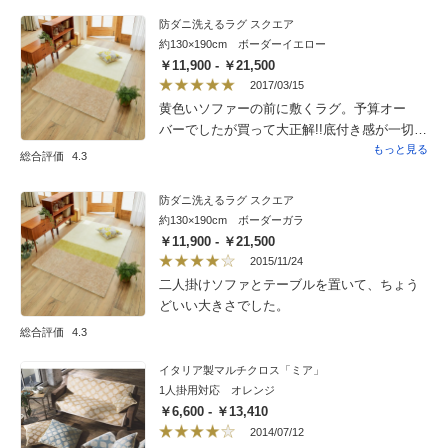
しい雰囲気も気に入っています。優しい色合
防ダニ洗えるラグ スクエア
いとフワフワ感で思わず寝転びたくなりま
約130×190cm ボーダーイエロー
す！
￥11,900 - ￥21,500
2017/03/15
黄色いソファーの前に敷くラグ。予算オー
バーでしたが買って大正解!!底付き感が一切な
く手触りよく、暖かい。反抗期まっただ中の
もっと見る
総合評価
4.3
息子も気に入り、子ども部屋にも大きなサイ
ズの色違いボーダーをリピ買いしました。後
防ダニ洗えるラグ スクエア
は夏場どうなるか？です。
約130×190cm ボーダーガラ
￥11,900 - ￥21,500
2015/11/24
二人掛けソファとテーブルを置いて、ちょう
どいい大きさでした。
総合評価
4.3
イタリア製マルチクロス「ミア」
1人掛用対応 オレンジ
￥6,600 - ￥13,410
2014/07/12