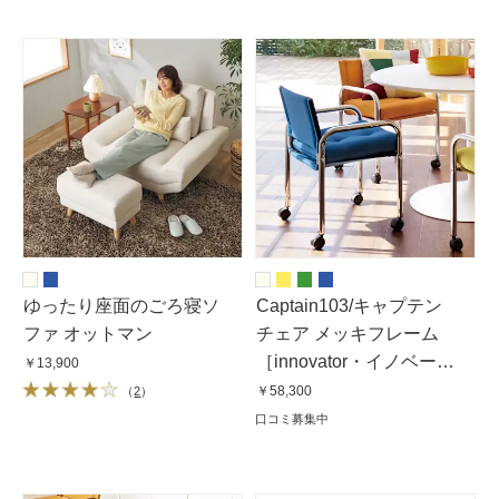
ゆったり座面のごろ寝ソ
Captain103/キャプテン
ファ オットマン
チェア メッキフレーム
［innovator・イノベー
￥13,900
ター］
￥58,300
（
2
）
口コミ募集中