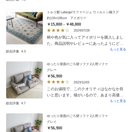
た。大きなダンボール1個で配達されますの
ても良かったです。
で。でも本当に買って良かったです。
トルコ製 Lafarge/ラファージュ ウィルトン織ラグ
約133×195cm アイボリー
￥15,800 - ￥48,800
2024/07/28
柄や色が気に入ってアイボリーを購入しまし
た。商品説明やレビューにあったようにどち
らかと言うとグレーです。光の具合や角度に
もっと見る
総合評価
4.3
よってはアイボリーに見えます。打ち込み密
度やカッティング加工はとても良いです。触
ゆったり座面のごろ寝ソファ 2人用ソファ
り心地も良く遊び毛はほとんどありません。
グレー
ホットカーペットカバーにしたかったので、
￥56,900
もう少し薄い方が良かったですが、よれたり
2023/11/03
めくれたりしないのでこのくらいの厚さで良
このお値段で、このクオリティはなかなか良
かったのかもしれません。まあ、冬になって
いと思います。猫がいるので、あまり高価な
どのくらい暖まるか不明ですが。リビングの
モノを買う勇気が出ませんでした。爪もそれ
もっと見る
総合評価
4.7
ソファがブラウン系なのでとてもシックな感
ほど引っかからないようだし、座面がひろい
じになりました。
のでマッタリできます。注文してから届くま
ゆったり座面のごろ寝ソファ 2人用ソファ
で、1ヶ月以上先の予定でしたが、2週間ほど
グレイ
早くなり、ありがたかったです。
￥56,900