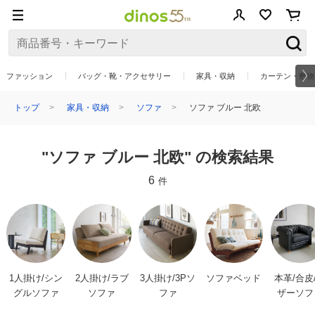
ファッション
バッグ・靴・アクセサリー
家具・収納
カーテン・敷物
トップ
家具・収納
ソファ
ソファ ブルー 北欧
"ソファ ブルー 北欧" の検索結果
6
件
1人掛け/シン
2人掛け/ラブ
3人掛け/3Pソ
ソファベッド
本革/合皮
グルソファ
ソファ
ファ
ザーソフ