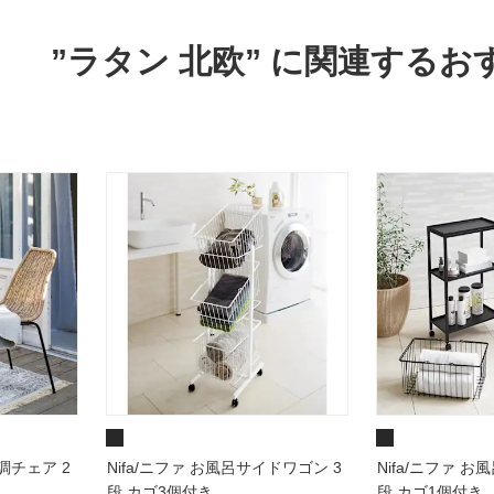
”ラタン 北欧” に関連する
調チェア 2
Nifa/ニファ お風呂サイドワゴン 3
Nifa/ニファ 
段 カゴ3個付き
段 カゴ1個付き