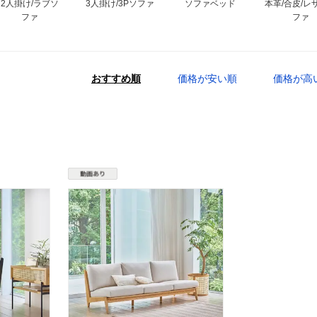
2人掛け/ラブソ
3人掛け/3Pソファ
ソファベッド
本革/合皮/レ
ファ
ファ
おすすめ順
価格が安い順
価格が高