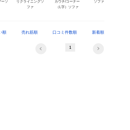
ザーソ
リクライニングソ
カウチ/コーナー
ソファセット
ファ
（L字）ソファ
い順
売れ筋順
口コミ件数順
新着順
1