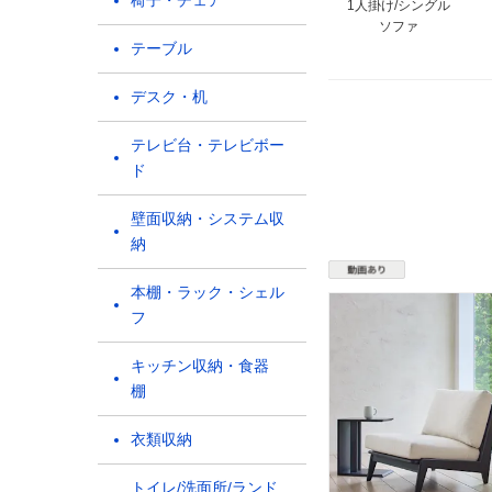
椅子・チェア
1人掛け/シングル
ソファ
テーブル
デスク・机
テレビ台・テレビボー
ド
壁面収納・システム収
納
本棚・ラック・シェル
フ
キッチン収納・食器
棚
衣類収納
トイレ/洗面所/ランド