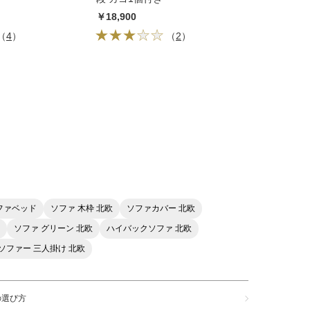
￥18,900
（
4
）
（
2
）
ファベッド
ソファ 木枠 北欧
ソファカバー 北欧
ソファ グリーン 北欧
ハイバックソファ 北欧
ソファー 三人掛け 北欧
の選び方