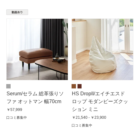
Serum/セラム 総革張りソ
HS DropII/エイチエスド
ファ オットマン 幅70cm
ロップ モダンビーズクッ
ション ミニ
￥57,999
￥21,540 - ￥23,900
口コミ募集中
口コミ募集中