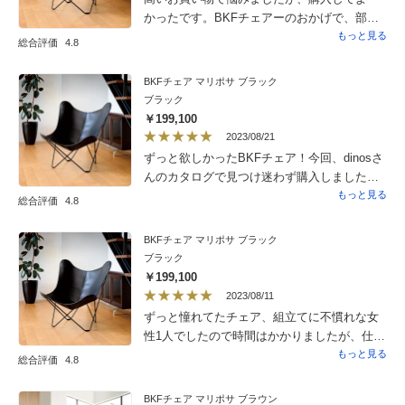
かったです。BKFチェアーのおかげで、部屋
がおしゃれになって高級感も出ました。
もっと見る
総合評価
4.8
BKFチェア マリポサ ブラック
ブラック
￥199,100
2023/08/21
ずっと欲しかったBKFチェア！今回、dinosさ
んのカタログで見つけ迷わず購入しました。
思っていた通り素敵です。高級感、存在感が
もっと見る
総合評価
4.8
あり、包み込まれるような座り心地は格別で
す。できればオットマンやキャンパス地のカ
BKFチェア マリポサ ブラック
バーもオプションであれば揃えたいです。ま
ブラック
たハウススタイリングで素敵な家具や照明も
￥199,100
紹介して下さい。楽しみにしています。
2023/08/11
ずっと憧れてたチェア、組立てに不慣れな女
性1人でしたので時間はかかりましたが、仕上
がりは足のガタつきもなく安定感があり、座
もっと見る
総合評価
4.8
り心地もよく、しっかりしたチェアで、リビ
ングがとてもお洒落になり、気分があがりま
BKFチェア マリポサ ブラウン