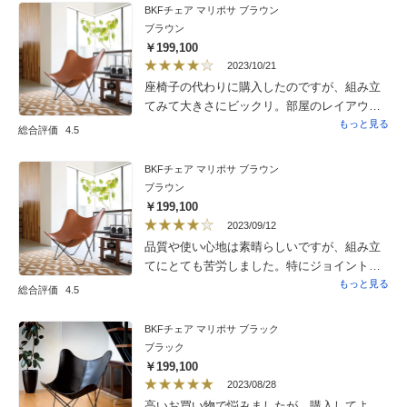
BKFチェア マリポサ ブラウン
ブラウン
￥199,100
2023/10/21
座椅子の代わりに購入したのですが、組み立
てみて大きさにビックリ。部屋のレイアウト
変更して、今では自分の定位置として落ち着
もっと見る
総合評価
4.5
いてます。いろんな姿勢で座れて居心地いい
です。
BKFチェア マリポサ ブラウン
ブラウン
￥199,100
2023/09/12
品質や使い心地は素晴らしいですが、組み立
てにとても苦労しました。特にジョイントが
とても硬く女性には無理です。ゴム製のトン
もっと見る
総合評価
4.5
カチを使い挿し込んだため、傷がついてしま
い残念です。
BKFチェア マリポサ ブラック
ブラック
￥199,100
2023/08/28
高いお買い物で悩みましたが、購入してよ