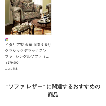
イタリア製 金華山織り張り
クラシックデラックスソ
ファII シングルソファ（１
人掛け）
￥179,900
口コミ募集中
”ソファ レザー” に関連するおすすめの
商品