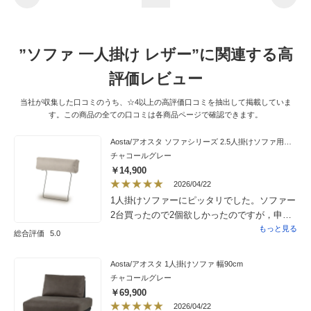
”ソファ 一人掛け レザー”に関連する高
評価レビュー
当社が収集した口コミのうち、☆4以上の高評価口コミを抽出して掲載していま
す。この商品の全ての口コミは各商品ページで確認できます。
Aosta/アオスタ ソファシリーズ 2.5人掛けソファ用ヘッドレスト単品 幅67cm
チャコールグレー
￥14,900
2026/04/22
1人掛けソファーにピッタリでした。ソファー
2台買ったので2個欲しかったのですが，申し
込みボタが反映されず？別に買うのも面倒
もっと見る
総合評価
5.0
で チョット残念でした。
Aosta/アオスタ 1人掛けソファ 幅90cm
チャコールグレー
￥69,900
2026/04/22