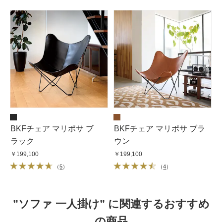
BKFチェア マリポサ ブ
BKFチェア マリポサ ブラ
ラック
ウン
￥199,100
￥199,100
（
5
）
（
4
）
”ソファ 一人掛け” に関連するおすすめ
の商品