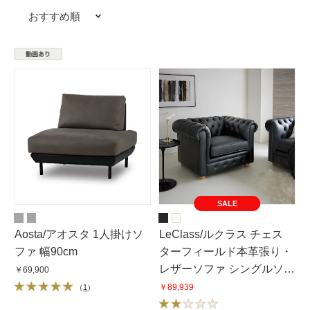
おすすめ順
SALE
Aosta/アオスタ 1人掛けソ
LeClass/ルクラス チェス
ファ 幅90cm
ターフィールド本革張り・
レザーソファ シングルソ
￥69,900
ファ 1掛けソファ 幅113cm
￥89,939
（
1
）