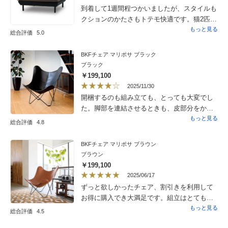
到着して1週間程つかいましたが、スタイルも
クションのかたさもトテモ快適です。猫2匹い
るのですが、生地も傷・毛・汚れ等つきにく
もっと見る
総合評価
5.0
い様子。掃除などの時動かしやすいよう2台並
べたのでゴロゴロまったり出来ます。ありが
BKFチェア マリポサ ブラック
とうございました。脚裏に貼る傷防止シール
ブラック
が椅子一台につき２枚しか（脚は４本）入っ
￥199,100
ていなかったのが謎・・デス
2025/11/30
開梱するのも組み立ても、とっても大変でし
た。脚部を連結させるときも、皮部分をかぶ
せるときも、かなりの力が必要です。1時間半
もっと見る
総合評価
4.8
くらいかかりました。色は迷ったのですが、
落ち着いた艶感のブラックで良かったです。
BKFチェア マリポサ ブラウン
ブラウン
￥199,100
2025/06/17
ずっと欲しかったチェア、割引きを利用して
お得に購入でき大満足です。組立はとても簡
単でした。上質で厚みのある革の質感と座り
もっと見る
総合評価
4.5
心地に癒されます。