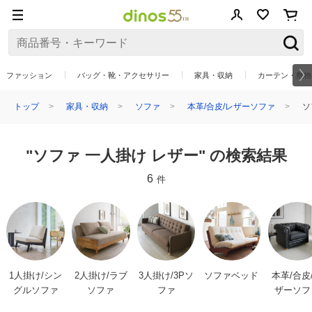
ファッション
バッグ・靴・アクセサリー
家具・収納
カーテン・敷物
トップ
家具・収納
ソファ
本革/合皮/レザーソファ
ソ
"ソファ 一人掛け レザー" の検索結果
6
件
1人掛け/シン
2人掛け/ラブ
3人掛け/3Pソ
ソファベッド
本革/合皮
グルソファ
ソファ
ファ
ザーソフ