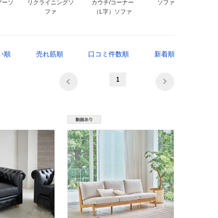
ザーソ
リクライニングソ
カウチ/コーナー
ソファセット
ファ
（L字）ソファ
い順
売れ筋順
口コミ件数順
新着順
1