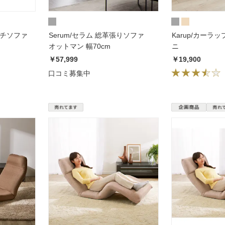
a/アリエッタ カウチソファ
Serum/セラム 総革張りソファ
Karup/カーラ
オットマン 幅70cm
ニ
￥57,999
￥19,900
口コミ募集中