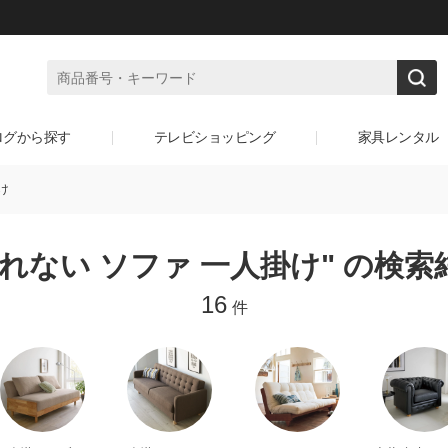
ログから探す
テレビショッピング
家具レンタル
け
疲れない ソファ 一人掛け" の検索
16
件