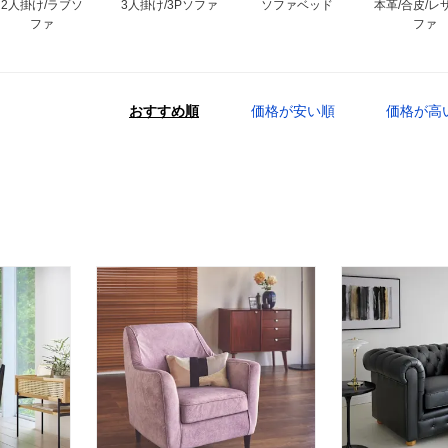
2人掛け/ラブソ
3人掛け/3Pソファ
ソファベッド
本革/合皮/レ
ファ
ファ
おすすめ順
価格が安い順
価格が高