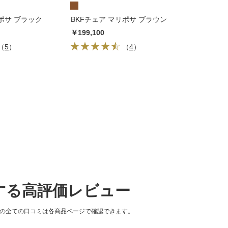
リポサ ブラック
BKFチェア マリポサ ブラウン
￥199,100
（
5
）
（
4
）
連する高評価レビュー
品の全ての口コミは各商品ページで確認できます。