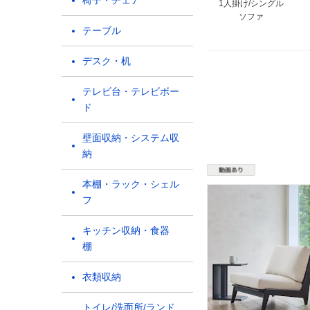
椅子・チェア
1人掛け/シングル
ソファ
テーブル
デスク・机
テレビ台・テレビボー
ド
壁面収納・システム収
納
本棚・ラック・シェル
フ
キッチン収納・食器
棚
衣類収納
トイレ/洗面所/ランド