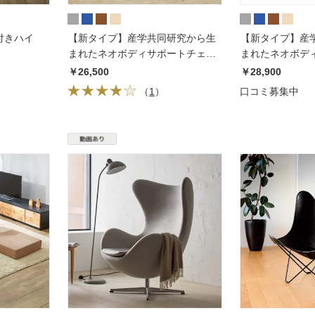
付きハイ
【新タイプ】産学共同研究から生
【新タイプ】産
まれたネオボディサポートチェア
まれたネオボディ
II・幅59cm
ワイド・幅67cm
￥26,500
￥28,900
（
1
）
口コミ募集中