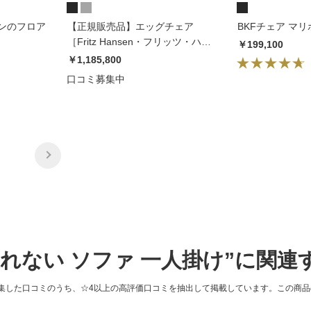
ンのフロア
【正規販売品】エッグチェア
BKFチェア マ
［Fritz Hansen・フリッツ・ハン
￥199,100
セン/デザイン：アルネ・ヤコブセ
￥1,185,800
ン］【開梱設置料金込み】
口コミ募集中
疲れない ソファ 一人掛け”に関
集した口コミのうち、☆4以上の高評価口コミを抽出して掲載しています。この商