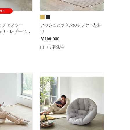
ALE
ラス チェスター
アッシュとラタンのソファ 3人掛
張り・レザーソ
け
ファ 1掛けソファ
￥199,900
口コミ募集中