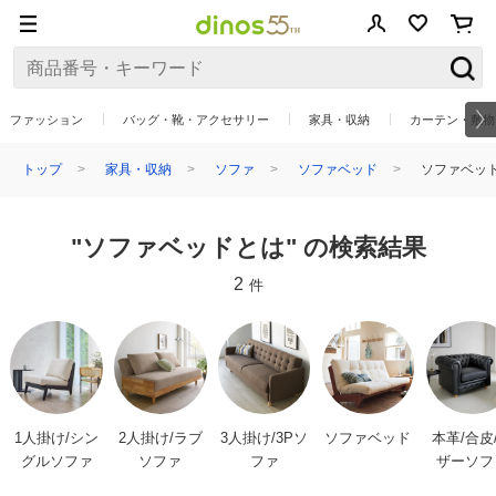
ファッション
バッグ・靴・アクセサリー
家具・収納
カーテン・敷物
トップ
家具・収納
ソファ
ソファベッド
ソファベッ
"ソファベッドとは" の検索結果
2
件
1人掛け/シン
2人掛け/ラブ
3人掛け/3Pソ
ソファベッド
本革/合皮
グルソファ
ソファ
ファ
ザーソフ