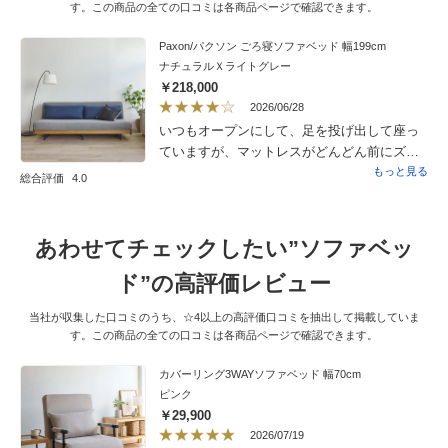
す。この商品の全ての口コミは各商品ページで確認できます。
Paxon/パクソン ごろ寝ソファベッド 幅199cm
ナチュラルＸライトグレー
￥218,000
2026/06/28
いつもオープンにして、足を投げ出して座っ
ていますが、マットレスがどんどん前にズレ
て来ます。開いて座るものじゃない、ってこ
もっと見る
総合評価
4.0
とか、、あと、背もたれクッションの高さが
もう少し高ければいいのに、、硬さは丁度良
かったです。
あわせてチェックしたい”ソファベッ
ド”の高評価レビュー
当社が収集した口コミのうち、☆4以上の高評価口コミを抽出して掲載していま
す。この商品の全ての口コミは各商品ページで確認できます。
カバーリング3WAYソファベッド 幅70cm
ピンク
￥29,900
2026/07/19