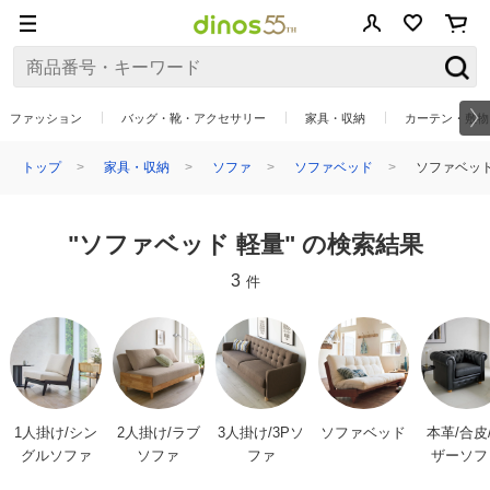
ファッション
バッグ・靴・アクセサリー
家具・収納
カーテン・敷物
トップ
家具・収納
ソファ
ソファベッド
ソファベッド
"ソファベッド 軽量" の検索結果
3
件
1人掛け/シン
2人掛け/ラブ
3人掛け/3Pソ
ソファベッド
本革/合皮
グルソファ
ソファ
ファ
ザーソフ