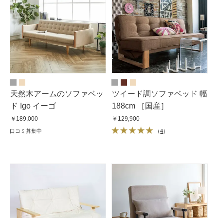
天然木アームのソファベッ
ツイード調ソファベッド 幅
ド Igo イーゴ
188cm ［国産］
￥189,000
￥129,900
口コミ募集中
（
4
）