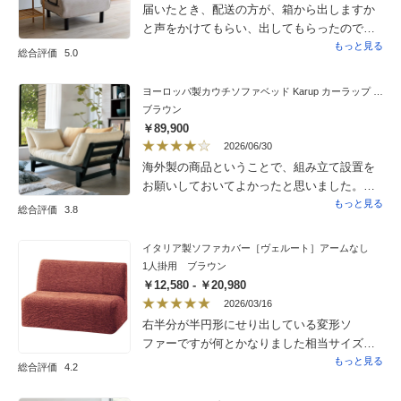
届いたとき、配送の方が、箱から出しますか
と声をかけてもらい、出してもらったので、
後の組み立てが簡単に出来て良かったです。
もっと見る
総合評価
5.0
ほとんど、カウチ状態で、使用してますが、
ちょっとした昼寝もすぐに出来るので、助
ヨーロッパ製カウチソファベッド Karup カーラップ FutonII／フートン
かってます。購入するかどうか迷いました
ブラウン
が、購入して良かったと思います。
￥89,900
2026/06/30
海外製の商品ということで、組み立て設置を
お願いしておいてよかったと思いました。ま
ず、驚いたのは、箱を開けた途端に出てきた
もっと見る
総合評価
3.8
発泡スチロールが緑色のカビのようなものが
点々とついたものが飛び出してきて、組み立
イタリア製ソファカバー［ヴェルート］アームなし
てしてくれた方も商品が汚れているので、と
1人掛用 ブラウン
言ってティッシュペーパーで、部品を拭いて
￥12,580 - ￥20,980
くれていました。部品も全て組み立てが必要
2026/03/16
な状態になっていて、組み立てをお願いした
右半分が半円形にせり出している変形ソ
のは、大正解だったと思いました。商品自体
ファーですが何とかなりました相当サイズの
は、木製で軽めであり、両端の木製部分を少
融通が利くみたいで驚きましたダメもとで発
もっと見る
総合評価
4.2
し持ち上げるだけで、簡単にベッドのように
注したのですが良かったです色むらがあり質
もなるので、なかなか便利な構造だと思いま
感もあり買ってよかったですソファーの座面