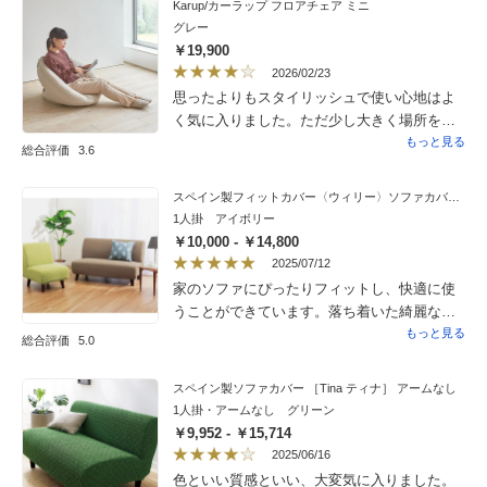
Karup/カーラップ フロアチェア ミニ
す。座っても寝ても使えるのは、とても便利
が汚れて買い替えを検討してたのですがその
グレー
で使いやすいと思います。クッションのベッ
必要もなくなりそうです
￥19,900
ドマットも、違和感なく見れるなかなか良く
2026/02/23
考えられた形状だと思います。総体的に見る
思ったよりもスタイリッシュで使い心地はよ
と、価格がもう少し安ければよかったなとは
く気に入りました。ただ少し大きく場所を取
思いますが、アイデアの詰まった商品でもあ
るので?1にしました。
もっと見る
り、購入してよかったと思います。おすすめ
総合評価
3.6
です。
スペイン製フィットカバー〈ウィリー〉ソファカバー アームなし
1人掛 アイボリー
￥10,000 - ￥14,800
2025/07/12
家のソファにぴったりフィットし、快適に使
うことができています。落ち着いた綺麗な色
も、室内に良く調和しています。
もっと見る
総合評価
5.0
スペイン製ソファカバー ［Tina ティナ］ アームなし
1人掛・アームなし グリーン
￥9,952 - ￥15,714
2025/06/16
色といい質感といい、大変気に入りました。