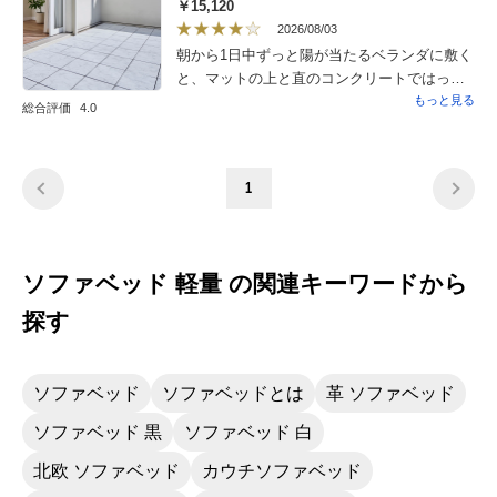
￥15,120
2026/08/03
朝から1日中ずっと陽が当たるベランダに敷く
と、マットの上と直のコンクリートではっき
りと熱さの違いがわかりました。夕方窓から
もっと見る
総合評価
4.0
入ってくる風の温度も熱風ではないように感
じました。雰囲気も良くなり、活用できるス
ペースになりそうです。1枚1枚も重くなく、
1
扱いやすかったです。
ソファベッド 軽量 の関連キーワードから
探す
ソファベッド
ソファベッドとは
革 ソファベッド
ソファベッド 黒
ソファベッド 白
北欧 ソファベッド
カウチソファベッド