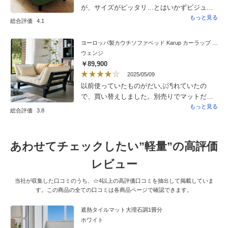
が、サイズがピッタリ…とはいかずビジュア
ル面でマイナス▲また、どうがんばっても座
もっと見る
総合評価
4.1
面と背もたれの間に布を挟み込むことができ
ず浮いてしまったので、そこもマイナス▲で
ヨーロッパ製カウチソファベッド Karup カーラップ FutonII／フートン
すが、このようなおしゃれなカバーに出会え
ウェンジ
たのはとてもよかったです。次回は春夏用で
￥89,900
また購入したいな〜と思いました！
2025/05/09
以前使っていたものがだいぶ汚れていたの
で、買い替えしました。別売りでマットだけ
を売っていれば、そのほうが良かったのです
もっと見る
総合評価
3.8
が・・・。
あわせてチェックしたい”軽量”の高評価
レビュー
当社が収集した口コミのうち、☆4以上の高評価口コミを抽出して掲載していま
す。この商品の全ての口コミは各商品ページで確認できます。
遮熱タイルマット大理石調1畳分
ホワイト