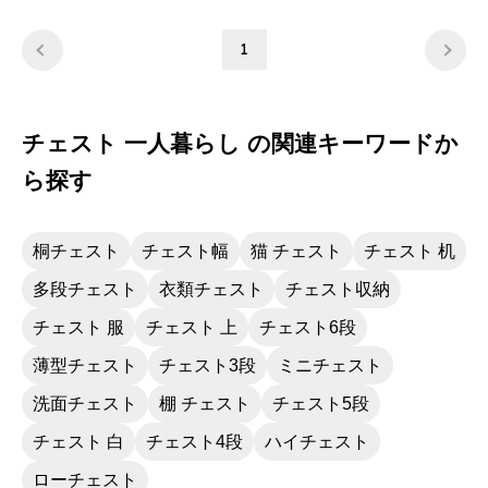
していたので、各社のカタログを調べて、必
死に探しました。おまけに色は黒か焦げ茶が
1
欲しかったのですがすべてをクリヤーできる
商品が見つかり、大喜びしています。
チェスト 一人暮らし の関連キーワードか
ら探す
桐チェスト
チェスト幅
猫 チェスト
チェスト 机
多段チェスト
衣類チェスト
チェスト収納
チェスト 服
チェスト 上
チェスト6段
薄型チェスト
チェスト3段
ミニチェスト
洗面チェスト
棚 チェスト
チェスト5段
チェスト 白
チェスト4段
ハイチェスト
ローチェスト