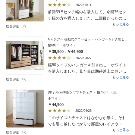
2022/06/11
前回59.5センチ幅のを購入して、今回75セン
チ幅の方を購入しました。二回目だったので
組み立てもスムーズに出来ました。使い勝手
もっと見る
総合評価
3.9
よく、キャスターも付いてるので移動しやす
くて便利に思います。ただ、側板の上の極一
Gir/ジアー 移動式クローゼット ハンガー＆引き出しタイプ
部ですが組み立て時に少し強度がないのかグ
幅60cm ホワイト
ニャリと歪みました。それ以外はとても気に
￥39,900 - ￥44,900
入ってます。
2022/04/27
幅80タイプのハンガー＆引き出し・ホワイト
を購入しました。見た目は期待以上に良いで
す。ゴルフウェアの秋冬用アウターとパンツ
もっと見る
総合評価
4.0
の収納にしております。臭いもなくて 十分
満足しております。
奥行30cm薄型ツヤツヤチェスト 幅75cm・6段
ホワイト
￥44,900
2022/04/23
このサイズのチェストはなかなか無く、それ
でも引っ越したばかりで部屋のレイアウトが
決まってないのに買うに至らず、半年以上考
もっと見る
総合評価
4.0