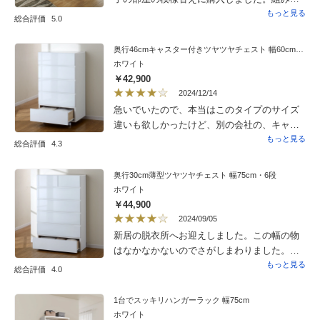
てはとても簡単にできました。プラスチック
もっと見る
総合評価
5.0
ケース（無印？フィッツ？）に収納していた
衣類の大半を移し替えましたが、たっぷりの
奥行46cmキャスター付きツヤツヤチェスト 幅60cm・5段
収納力に大満足。ひきだしの反対側は空洞の
ホワイト
収納ですが、ヨガマットや剣道の竹刀、ケー
￥42,900
ス購入の飲み物などを収納するのではないか
2024/12/14
と思います。
急いでいたので、本当はこのタイプのサイズ
違いも欲しかったけど、別の会社の、キャス
ターのついてないタンスを購入しました。そ
もっと見る
総合評価
4.3
ちらの方は安かったけどお値段未満でした。
やっぱりディノスさんの方が良かったです。
奥行30cm薄型ツヤツヤチェスト 幅75cm・6段
到着までに時間がかかったのが残念。これか
ホワイト
らの時代の流れを考えると、計画的に早めに
￥44,900
注文すべき、ですね。自戒をこめて星一つ減
2024/09/05
らしました。
新居の脱衣所へお迎えしました。この幅の物
はなかなかないのでさがしまわりました。も
ちろん作りは素晴らしいです。美しいです。
もっと見る
総合評価
4.0
大満足とはまではいかなかったのは…閉める
時にかなりの音がします…私が悪いのです
1台でスッキリハンガーラック 幅75cm
が…主婦ならでは、ながらで、流れのまま閉
ホワイト