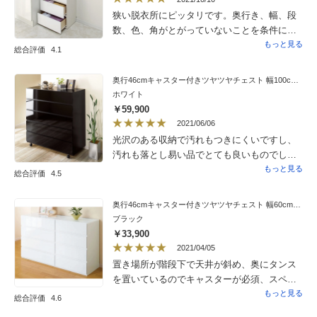
狭い脱衣所にピッタリです。奥行き、幅、段
数、色、角がとがっていないことを条件に探
しました。上の段に、化粧品、爪切り、塗り
もっと見る
総合評価
4.1
薬を入れて、下四段に、四人家族の風呂上が
りに着る下着類を入れました。引き出しもス
奥行46cmキャスター付きツヤツヤチェスト 幅100cm・5段
ムーズで、しっかりした作りです。汚れも付
ホワイト
きにくそうなので、長く使えそうです。
￥59,900
2021/06/06
光沢のある収納で汚れもつきにくいですし、
汚れも落とし易い品でとても良いものでし
た。引き出しも引き易く、引き出しが深過ぎ
もっと見る
総合評価
4.5
ず、収納品の取り出しし易いです。キャス
ター付きなので移動し可能でチェスト下のお
奥行46cmキャスター付きツヤツヤチェスト 幅60cm・4段
掃除し易いです。
ブラック
￥33,900
2021/04/05
置き場所が階段下で天井が斜め、奥にタンス
を置いているのでキャスターが必須、スペー
スを有効利用したいので幅、高さ、奥行きに
もっと見る
総合評価
4.6
厳しい条件あり、という場所に置くものを探