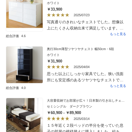
ホワイト
￥33,900
2025/07/23
写真通りのきれいなチェストでした。想像以
上にたくさん収納出来て満足しています。引
き出しの開閉のスムーズさをとても気に入っ
もっと見る
総合評価
4.6
ています。
奥行30cm薄型ツヤツヤチェスト 幅50cm・6段
ホワイト
￥31,900
2025/04/04
思った以上にしっかり家具でした。狭い洗面
所にも安定感のあるツヤツヤなチェストで気
にいっています。
もっと見る
総合評価
4.0
大容量収納でお部屋が広々！日本製の引き出しチェストベッド 引き出し収納タイプ 立て掛け薄型収納（フレームのみ）
セミシングル ダークブラウン
￥60,900 - ￥89,900
2025/03/14
１５年近く２段ベッドの半分を使っていた息
子の部屋の模様替えに購入しました。組み立