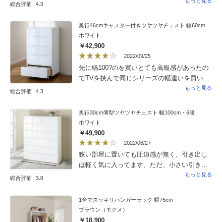
ます。洋服を縦に収納するとぴったり収まり
もっと見る
総合評価
4.3
気持ちがいいです。他の方も仰っています
が、上の段にもレールがあればスムーズに引
奥行46cmキャスター付きツヤツヤチェスト 幅60cm・5段
き出しが動かせるのにと思います。
ホワイト
￥42,900
2022/09/25
先に幅100?のを買いとても高級感があったの
でTVを挟んで同じシリーズの幅違いを買いま
したとても気に入っております
もっと見る
総合評価
4.3
奥行30cm薄型ツヤツヤチェスト 幅100cm・6段
ホワイト
￥49,900
2022/08/27
狭い部屋に置いても圧迫感が無く、引き出し
は軽く気に入ってます。ただ、小さい引き出
しが滑りが少し悪いので大満足とまでは評価
もっと見る
総合評価
3.8
致しませんでした。
1台でスッキリハンガーラック 幅75cm
ブラウン（モクメ）
￥18,900