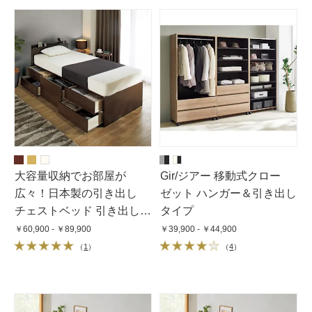
大容量収納でお部屋が
Gir/ジアー 移動式クロー
広々！日本製の引き出し
ゼット ハンガー＆引き出し
チェストベッド 引き出し収
タイプ
納タイプ 立て掛け薄型収納
￥60,900 - ￥89,900
￥39,900 - ￥44,900
（フレームのみ）
（
1
）
（
4
）