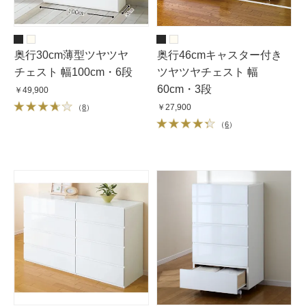
奥行30cm薄型ツヤツヤ
奥行46cmキャスター付き
チェスト 幅100cm・6段
ツヤツヤチェスト 幅
60cm・3段
￥49,900
￥27,900
（
8
）
（
6
）