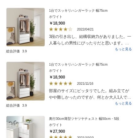
えてやっと購入しました。早く買えばよかっ
た！！綺麗！かわいらしい！美しい表面。も
1台でスッキリハンガーラック 幅75cm
ちろん引き出しが浅いので入れ方を考えます
ホワイト
が６段あるので結構入ります。ただ、届いて
￥18,900
から匂いがします。塗料の匂いのようです
2022/04/21
が、寝室に置いてしまったら１日目は匂いが
3段の引き出し、結構収納力がありました。一
気になってなかなか寝付けず、換気をしたり
人暮らしの男性にぴったりだと思います。説
消臭剤置いたりしないと結構きついです。そ
明書通り、焦らずゆっくり丹念に組み立てて
もっと見る
総合評価
3.9
こは★4つです。一週間もすれば匂いが取れる
いったら出来上がります。私は4時間ちょうど
ようなので毎日換気します。
かかりました。ただ、材料にあらかじめ切っ
1台でスッキリハンガーラック 幅75cm
てあるねじ穴が小さく浅かったので手持ちの
ホワイト
錐で大きくしなけりゃいけなかったのと、コ
￥18,900
ンビニで売っているようなドライバーのセッ
2021/11/16
トよりも職人用のドライバーが必要だったの
部屋のサイズにピッタリでした。組み立てが
が難点でした。
やや難しかったのですが、何とか大人1人で出
来ました。
もっと見る
総合評価
3.9
奥行30cm薄型ツヤツヤチェスト 幅50cm・5段
ホワイト
￥27,900
2021/10/10