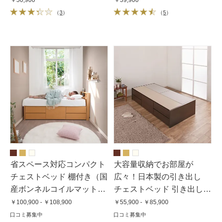
（
3
）
（
5
）
省スペース対応コンパクト
大容量収納でお部屋が
チェストベッド 棚付き（国
広々！日本製の引き出し
産ボンネルコイルマットレ
チェストベッド 引き出し収
ス付き）【ショート/レギュ
納タイプ ヘッドレスタイプ
￥100,900 - ￥108,900
￥55,900 - ￥85,900
ラー】
（フレームのみ）
口コミ募集中
口コミ募集中