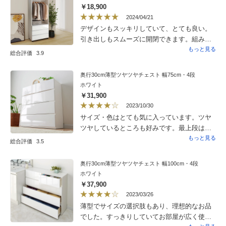
めるとソフトクローズなどはないのでバン、
￥18,900
バンとしまります…。私が悪いんです…しか
2024/04/21
し音が…クッションシートなどを貼ろうか？
デザインもスッキリしていて、とても良い。
と考えています。大事に長く使いたいのでバ
引き出しもスムーズに開閉できます。組み立
ンと衝撃があると…よくないなーと。ゆっく
ては依頼しましたが、2人でやってくださり、
もっと見る
総合評価
3.9
りしめればいいのです…そうなんです。知っ
45分くらいで完成したようでした。
てるんです。全て私の荒っぽさがわるいので
奥行30cm薄型ツヤツヤチェスト 幅75cm・4段
すが…主婦なら膝でしめる方ほとんどですよ
ホワイト
ね？ね？？と思い…記録させていただきま
￥31,900
す。
2023/10/30
サイズ・色はとても気に入っています。ツヤ
ツヤしているところも好みです。最上段は
レールがついていないので開けづらい上、ス
もっと見る
総合評価
3.5
トッパーもないので引き出し過ぎて外れるこ
ともあり、子どもは少し手間取っています。
奥行30cm薄型ツヤツヤチェスト 幅100cm・4段
下の段はレールがついていて開けやすいで
ホワイト
す。が、フルスライドレールではないので、
￥37,900
奥の方はしまいにくいです。これは収納力を
2023/03/26
考えると仕方がないと思っています。全体的
薄型でサイズの選択肢もあり、理想的なお品
には概ね気に入っていて、もう一つ購入しよ
でした。すっきりしていてお部屋が広く使え
うかどうか考えています。