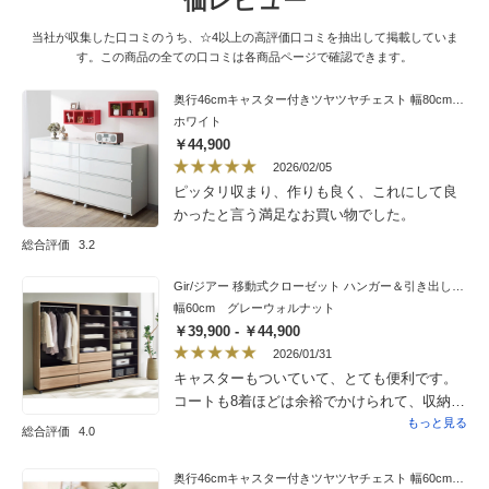
価レビュー
当社が収集した口コミのうち、☆4以上の高評価口コミを抽出して掲載していま
す。この商品の全ての口コミは各商品ページで確認できます。
奥行46cmキャスター付きツヤツヤチェスト 幅80cm・4段
ホワイト
￥44,900
2026/02/05
ピッタリ収まり、作りも良く、これにして良
かったと言う満足なお買い物でした。
総合評価
3.2
Gir/ジアー 移動式クローゼット ハンガー＆引き出しタイプ
幅60cm グレーウォルナット
￥39,900 - ￥44,900
2026/01/31
キャスターもついていて、とても便利です。
コートも8着ほどは余裕でかけられて、収納容
量も満足しています。
もっと見る
総合評価
4.0
奥行46cmキャスター付きツヤツヤチェスト 幅60cm・4段