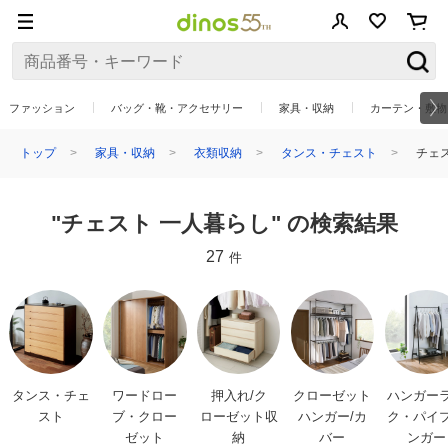
ファッション
バッグ・靴・アクセサリー
家具・収納
カーテン・敷物
トップ
家具・収納
衣類収納
タンス・チェスト
チェス
"チェスト 一人暮らし" の検索結果
27
件
タンス・チェ
ワードロー
押入れ/ク
クローゼット
ハンガー
スト
ブ・クロー
ローゼット収
ハンガー/カ
ク・パイ
ゼット
納
バー
ンガー