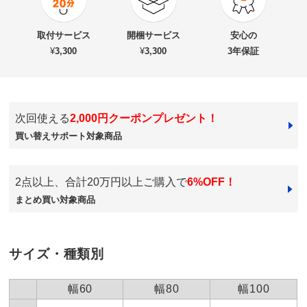
商品番号
900-6329-16
★★★★
★
0
商品名・特徴
奥行46cmキャスター付きツヤツヤチェスト 幅100cm・
★★★
★★
0
取付サービス
開梱サービス
安心の
3段
★★
★★★
0
¥
3,300
¥
3,300
3年保証
★
★★★★
0
価格
¥43,890
税込 ¥39,900 税抜
次回使える
2,000円クーポンプレゼント！
ホワイト
送料・送料種
基本配送料：¥
5,000
買い替えサポート対象商品
別
※商品1個につき、上記配送料金となります。
千葉県
※北海道・九州・沖縄は地域配送料がかかります。
白色を購入しました。光沢があって綺麗です。奥行きの
組み立て
取付け時間の目安：
大人2人で20分以内
2点以上、合計20万円以上ご購入で
6%OFF！
寸法が短めで部屋が広く使えるし、キャスター付きなの
※キャスター取付けや、上下・左右の連結など簡単な作
まとめ買い対象商品
で掃除も楽。引き出しの開け閉めもスムーズ。値段は高
業ですが、大型商品の場合は有料取付けサービスも承り
いけど文句なし。満足しています。
ます。
※組み立て途中や一度組み立てした商品の返品はお受け
2013/07/21
できません。
サイズ・種類別
※家具レンタル「flect」をご利用の場合、返却は中途解
約として承ります。
詳しくはこちら
幅60
幅80
幅100
すべての口コミを見る
梱包サイズ
個口数…1