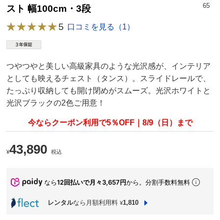
65
スト 幅100cm・3段
5
口コミを見る（1）
つやつやと美しい高級家具のような光沢感が、インテリア
としても映えるチェスト（タンス）。スライドレールで、
たっぷり収納しても開け閉めがスムーズ。光沢ホワイトと
光沢ブラックの2色ご用意！
今ならクーポン利用で5％OFF｜8/9（日）まで
43,890
¥
税込
なら
12回払いで月々3,657円
から。分割手数料無料
レンタル
なら月額利用料
1,810
¥