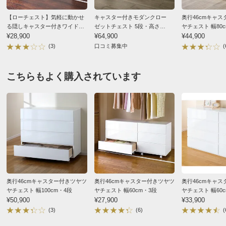
（F☆☆☆☆合板・塗料・接着剤）を主材にした商
品です。
【ローチェスト】気軽に動かせ
キャスター付きモダンクロー
奥行46cmキャ
る隠しキャスター付きワイドク
ゼットチェスト 5段・高さ
ヤチェスト 幅80
ローゼットチェスト 幅120cm・
¥28,900
105cm幅100cm
¥64,900
¥44,900
3段高さ67cm
(3)
口コミ募集中
(
こちらもよく購入されています
奥行46cmキャスター付きツヤツ
奥行46cmキャスター付きツヤツ
奥行46cmキャ
ヤチェスト 幅100cm・4段
ヤチェスト 幅60cm・3段
ヤチェスト 幅60
¥50,900
¥27,900
¥33,900
(3)
(6)
(