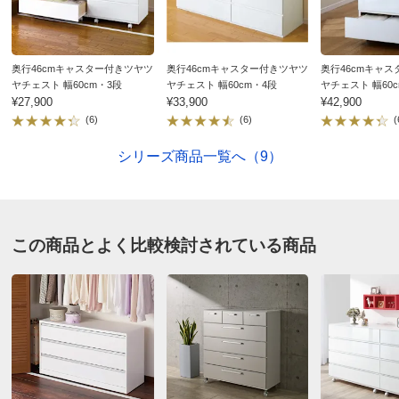
■※ホルムアルデヒドの発生を最小限に抑えた素材
（F☆☆☆☆）合板・塗装・接着剤）を主材にした商品で
す。
奥行46cmキャスター付きツヤツ
奥行46cmキャスター付きツヤツ
奥行46cmキャ
■完成品でお届けしますので、すぐにご使用になれます。
ヤチェスト 幅60cm・3段
ヤチェスト 幅60cm・4段
ヤチェスト 幅60
（お客様にてキャスターや簡単な取っ手の取り付けをして
¥27,900
¥33,900
¥42,900
(6)
(6)
(
いただきます。）
■【引き出し内寸（約：cm）】幅90.5奥行37高さ12
シリーズ商品一覧へ（9）
■引き出し耐荷重（1杯あたり）約10kg
■天板耐荷重 約10kg
■キャスター高 5.5cm
この商品とよく比較検討されている商品
■底面から引出し下部までの高さ 約2.7cm
ディノスのサイズ（家具）
取扱説明書（PDFファイル）
商品の特徴
F☆☆☆☆素材
ホルムアルデヒドの発生を最小限に抑えた素材