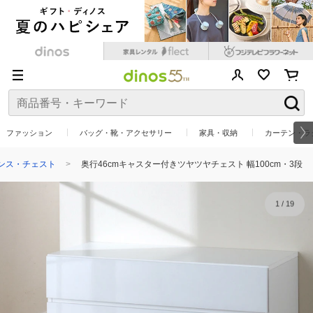
ファッション
バッグ・靴・アクセサリー
家具・収納
カーテン・ラ
ンス・チェスト
奥行46cmキャスター付きツヤツヤチェスト 幅100cm・3段
1
/
19