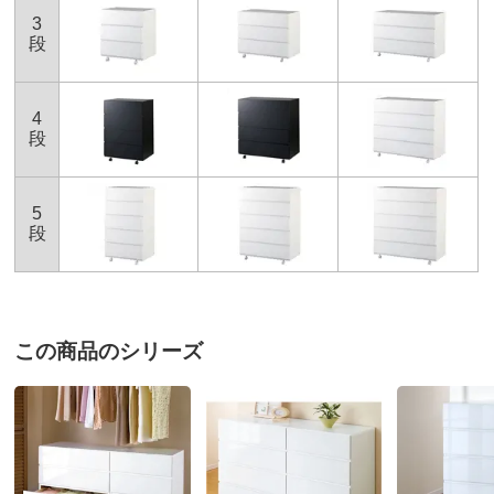
＜個口1＞幅105×奥行49×高さ67cm 重さ33.0kg
3
段
※大型商品につき、搬入経路のご確認をお願いします。
お部屋に入らず吊り上げをする場合、別途以下の作業代金がかか
ります。商品や個数、作業内容・設置場所等により、目安の作業
代金よりも高くなる場合があります。
4
＜作業代金の目安＞
段
手吊り 20,000円～
機械使用 38,500円～
お支払い方法
送料について
有料組み立てサービスの説明
5
段
大型商品の搬入について
■色：（ア）ホワイト、（イ）ブラック
■幅100奥行46高さ67、引き出し奥行37cm・重量約28.5kg
■前面…MDF（ウレタン塗装・光沢仕上げ）、側面…化粧
この商品のシリーズ
合板天板…ポリエステル化粧合板
■全段ストッパー付きスライドレール
■お客様にてネジ式キャスター4個（うち2個ストッパー付
き）取付（取り外し使用可能）
■日本製