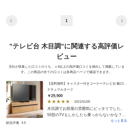
1
”テレビ台 木目調”に関連する高評価レ
ビュー
当社が収集した口コミのうち、☆4以上の高評価口コミを抽出して掲載していま
す。この商品の全ての口コミは各商品ページで確認できます。
【送料無料】キャスター付きコーナーテレビ台 幅130高さ44cm ロータイプ
ナチュラルオーク
￥29,900
2021/01/05
木目調でお部屋の雰囲気にピッタリでした。
55型のTVもしかしたら乗っからないかな？と
心配でしたが、大丈夫でした。下にコロコロ
もっと見る
総合評価
4.5
が付いているので、移動が簡単でお掃除も楽