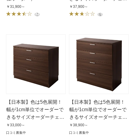
ト 4段（高さ89cm）・奥行
￥31,900～
￥37,900～
42cm・幅25〜80cm
（
7
）
（
6
）
【日本製】色は5色展開！
【日本製】色は5色展開！
幅が1cm単位でオーダーで
幅が1cm単位でオーダーで
きるサイズオーダーチェス
きるサイズオーダーチェス
ト 3段（高さ71cm）・奥行
ト 4段（高さ89cm）・奥行
￥33,000～
￥38,900～
52cm・幅25〜80cm
52cm・幅25〜80cm
口コミ募集中
口コミ募集中