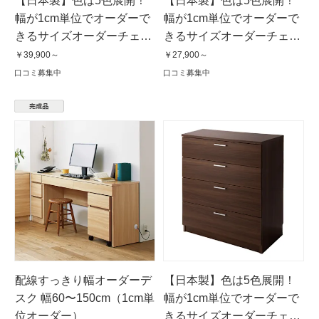
【日本製】色は5色展開！
【日本製】色は5色展開！
幅が1cm単位でオーダーで
幅が1cm単位でオーダーで
きるサイズオーダーチェス
きるサイズオーダーチェス
ト 5段（高さ107cm）・奥
ト 2段（高さ53cm）・奥行
￥39,900～
￥27,900～
行35cm・幅25〜80cm
52cm・幅25〜80cm
口コミ募集中
口コミ募集中
配線すっきり幅オーダーデ
【日本製】色は5色展開！
スク 幅60〜150cm（1cm単
幅が1cm単位でオーダーで
位オーダー）
きるサイズオーダーチェス