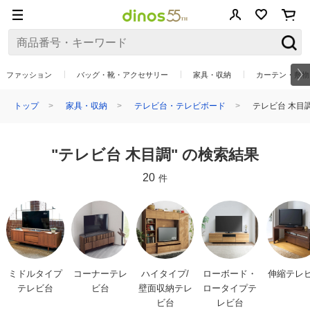
ファッション
バッグ・靴・アクセサリー
家具・収納
カーテン・敷物
トップ
家具・収納
テレビ台・テレビボード
テレビ台 木目
"テレビ台 木目調" の検索結果
20
件
ミドルタイプ
コーナーテレ
ハイタイプ/
ローボード・
伸縮テレ
テレビ台
ビ台
壁面収納テレ
ロータイプテ
ビ台
レビ台