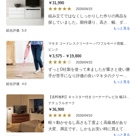
￥31,990
2026/04/15
組み立てではなくしっかりした作りの商品を
探していました。期待通り、高さ、幅、ダー
クブラウンの色合いが部屋にぴったりで、と
もっと見る
総合評価
5.0
ても満足しています。
マキタ コードレスクリーナー パワフルモード搭載モデル dinos特別セット
ピンク
￥3,575 - ￥19,800
2026/04/15
ずっとD社製を使って来ましたが重さと使い勝
手が苦手になり評価の良いマキタのクリー
ナーを購入しました。シンプルな作りですが
もっと見る
総合評価
4.0
軽くてすぐにお掃除できるので助かります。
安心の日本製はやはり良いです。
【送料無料】キャスター付きコーナーテレビ台 幅130高さ67.5cm ハイタイプ
ナチュラルオーク
￥36,900
2026/04/10
軽々動かせるし高さも丁度よく高級感があり
大変、満足です。しかもお安い時に買えて
ラッキーでした。
もっと見る