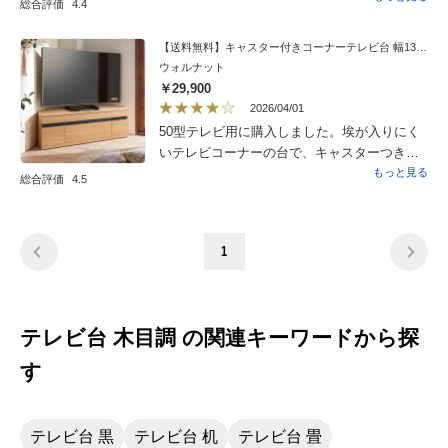
総合評価
4.4
【送料無料】キャスター付きコーナーテレビ台 幅130高さ44cm ロータイプ
ウォルナット
￥29,900
2026/04/01
50型テレビ用に購入しました。埃が入りにく
いテレビコーナーの台で、キャスターつきの
物が欲しく、こちらにしました。裏面は棚の
もっと見る
総合評価
4.5
所だけ背板がなく、ホコリは溜まり易そうで
すが、ビデオなどの配線は繋ぎ易いです。た
だ、引き出しがある分、棚が１つしか無いの
1
で、コの字棚を入れて2段にし、ブルーレイ、
ケーブルテレビ受信機、HDDを入れました。
私は引き出しよりも棚がある物が良かったで
す。あと、テレビが55型なら棚の高さが丁度
テレビ台 木目調 の関連キーワードから探
良いと思いますが、50型テレビだと少し低
く、テレビ用の高さ調節するテレビの脚台を
す
買い、調節しました。まぁ、全て満足するに
は、工夫次第だと思うので、割引きもあり、
高級感もあり、部屋に納まり、大満足です。
テレビ台 黒
テレビ台 机
テレビ台 畳