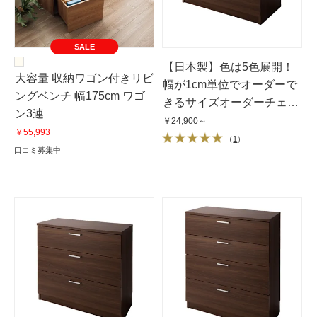
SALE
【日本製】色は5色展開！
大容量 収納ワゴン付きリビ
幅が1cm単位でオーダーで
ングベンチ 幅175cm ワゴ
きるサイズオーダーチェス
ン3連
ト 2段（高さ53cm）・奥行
￥24,900～
￥55,993
42cm・幅25〜80cm
（
1
）
口コミ募集中