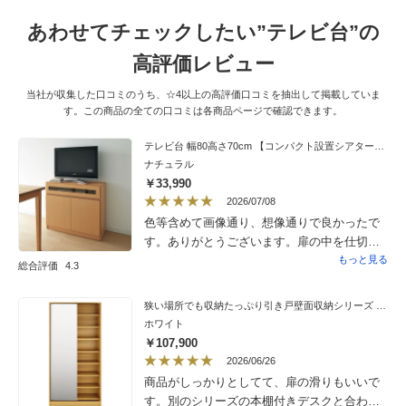
に出来そうです。お値段もお手頃でした。
あわせてチェックしたい”テレビ台”の
高評価レビュー
当社が収集した口コミのうち、☆4以上の高評価口コミを抽出して掲載していま
す。この商品の全ての口コミは各商品ページで確認できます。
テレビ台 幅80高さ70cm 【コンパクト設置シアターシリーズ】
ナチュラル
￥33,990
2026/07/08
色等含めて画像通り、想像通りで良かったで
す。ありがとうございます。扉の中を仕切板
で高さを変えることができますが、板が２
もっと見る
総合評価
4.3
枚。あと２枚くらいあるいいなぁと思いまし
た。
狭い場所でも収納たっぷり引き戸壁面収納シリーズ 収納庫 ミラー扉タイプ 幅75cm
ホワイト
￥107,900
2026/06/26
商品がしっかりとしてて、扉の滑りもいいで
す。別のシリーズの本棚付きデスクと合わせ