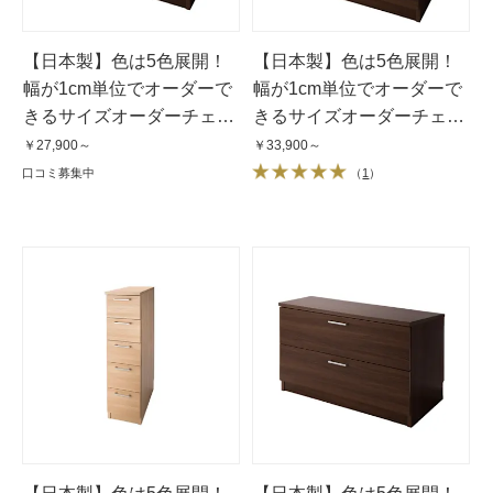
【日本製】色は5色展開！
【日本製】色は5色展開！
幅が1cm単位でオーダーで
幅が1cm単位でオーダーで
きるサイズオーダーチェス
きるサイズオーダーチェス
ト 3段（高さ71cm）・奥行
ト 4段（高さ89cm）・奥行
￥27,900～
￥33,900～
35cm・幅25〜80cm
35cm・幅25〜80cm
口コミ募集中
（
1
）