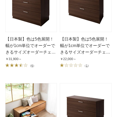
【日本製】色は5色展開！
【日本製】色は5色展開！
幅が1cm単位でオーダーで
幅が1cm単位でオーダーで
きるサイズオーダーチェス
きるサイズオーダーチェス
ト 3段（高さ71cm）・奥行
ト 2段（高さ53cm）・奥行
￥31,900～
￥22,000～
42cm・幅25〜80cm
35cm・幅25〜80cm
（
6
）
（
1
）