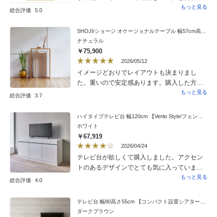
て買いましたが、こちらの方が品質がよかっ
もっと見る
総合評価
5.0
たです。（値段の違いが品質の違いのようで
す）衣装部屋兼書斎なのでミラー付きにして
SHOJI/ショージ オケージョナルテーブル 幅57cm高さ86cm コンソールテーブル/サイドテーブル［abode・アボード/デザイン：ウー・バホリヨディン］
正解でした。
ナチュラル
￥75,900
2026/05/12
イメージどおりでレイアウトも決まりまし
た。重いので安定感あります。購入した方の
コメントから匂いが心配でしたが、私は全く
もっと見る
総合評価
3.7
気にならなかったです。改善されたのかな…
いい出会いがありました。
ハイタイプテレビ台 幅120cm 【Venlo Style/フェンロースタイル】
ホワイト
￥67,919
2026/04/24
テレビ台が欲しくて購入しました。アクセン
トのあるデザインでとても気に入っていま
す！他にはないデザインで被らないと思いま
もっと見る
総合評価
4.0
した。他にもシリーズがもっとあったらいい
なと思いました。収納力もあり、とても満足
テレビ台 幅80高さ55cm 【コンパクト設置シアターシリーズ】
です。
ダークブラウン