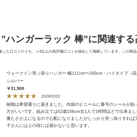
”ハンガーラック 棒”に関連す
集した口コミのうち、☆4以上の高評価口コミを抽出して掲載しています。この商
ウォークイン突っ張りハンガー 幅111cm〜200cm・ハイタイプ（高さ
シルバー
￥31,900
2026/02/22
納期は希望通りに届きました。内袋のビニールに番号のシールが貼
方がいいです。組み立ては52歳156cm女1人で1時間ほどで出来
重たさが上になるので心配になりましたがしっかり突っ張りすれば
子さんには上の段には届かないと思います。