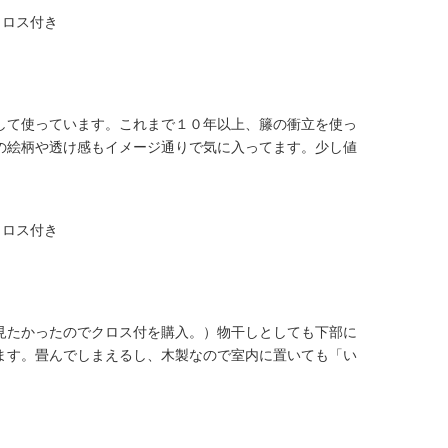
 クロス付き
して使っています。これまで１０年以上、籐の衝立を使っ
の絵柄や透け感もイメージ通りで気に入ってます。少し値
 クロス付き
見たかったのでクロス付を購入。）物干しとしても下部に
ます。畳んでしまえるし、木製なので室内に置いても「い