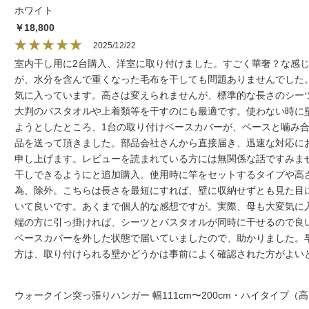
ホワイト
￥18,800
2025/12/22
室内干し用に2台購入、洋室に取り付けました。すごく華奢？な感じ
が、水分を含んで重くなった毛布を干しても問題ありませんでした
気に入っています。高さは変えられませんが、標準的な長さのシー
大判のバスタオルや上着類等を干すのにも最適です。使わない時に
ようとしたところ、1台の取り付けベースカバーが、ベースと噛み
品を送って頂きました。部品会社さんから直接届き、迅速な対応に
申し上げます。レビューを読まれている方には無関係な話ですみま
干しできるようにと追加購入。使用時に竿をセットするタイプや高
為、除外。こちらは長さを最短にすれば、壁に収納せずとも見た目
いて良いです。あくまで個人的な感想ですが。実際、母も大変気に
端の方に引っ掛ければ、シーツとバスタオルが同時に干せるので良
ベースカバーを外した状態で届いていましたので、助かりました。
方は、取り付けられる壁かどうかは事前によく確認された方がよい
ウォークイン突っ張りハンガー 幅111cm〜200cm・ハイタイプ（高さ