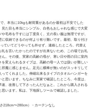
で、本当に10kgも耐荷重があるのか最初は不安でした
。見た目も本当にシンプル、白色もおしゃれな感じで大変
ツや毛布を干すには丁度良く、丈の長い服は無理ですが、
壁に収納できるのが何より有り難いです。最初、取り付け
合っていてどうやっても外せず、連絡したところ、代替え
お礼を言いたかったのですが出来ないため、この場でお礼
せん。その後、実家の高齢の母が、寒い日や雨の日に室内
さを変えられるタイプは、高齢の母一人では扱いが難しい
に邪魔に感じません。足元に横棒が無いのがスッキリして
入ってくれました。伸縮出来るタイプのタオルハンガーを
いと思います。ちなみに実家で確認したところ、今度は、
早速、改善して下さったんだなぁと。これから購入される
と思います。私は、下地探しツールで確認しました。
218cm〜280cm）・カーテンなし