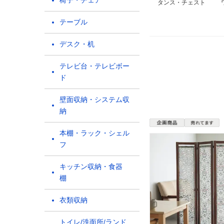
椅子・チェア
タンス・チェスト
テーブル
デスク・机
テレビ台・テレビボー
ド
壁面収納・システム収
納
本棚・ラック・シェル
フ
キッチン収納・食器
棚
衣類収納
トイレ/洗面所/ランド