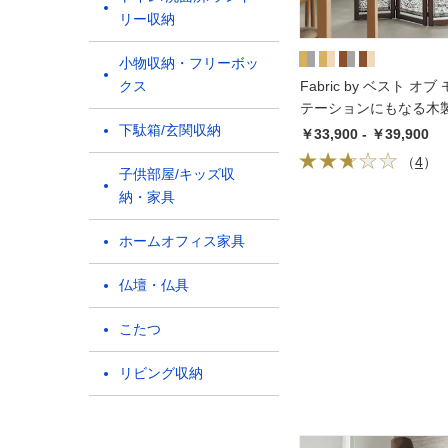
リー収納
小物収納・フリーボッ
クス
Fabric by ベスト オ
テーションにもなる木製
下駄箱/玄関収納
ロス付き
￥33,900 - ￥39,900
（
4
）
子供部屋/キッズ収
納・家具
ホームオフィス家具
仏壇・仏具
こたつ
リビング収納