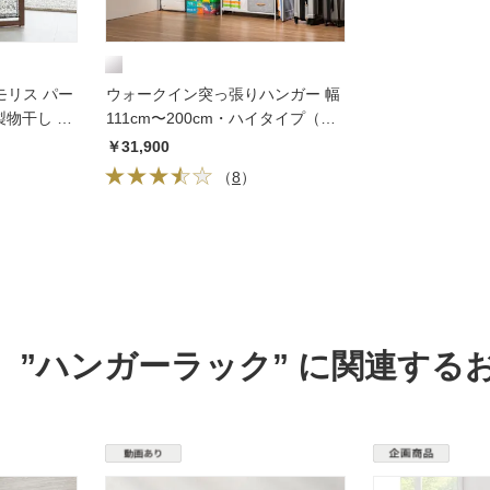
ブ モリス パー
ウォークイン突っ張りハンガー 幅
物干し ク
111cm〜200cm・ハイタイプ（高
さ218cm〜280cm）・カーテンな
￥31,900
し
（
8
）
”ハンガーラック” に関連する