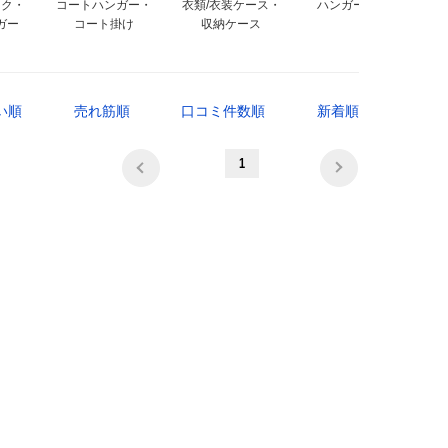
ック・
コートハンガー・
衣類/衣装ケース・
ハンガーフック
ガー
コート掛け
収納ケース
い順
売れ筋順
口コミ件数順
新着順
1