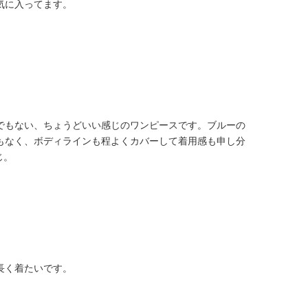
気に入ってます。
でもない、ちょうどいい感じのワンピースです。ブルーの
もなく、ボディラインも程よくカバーして着用感も申し分
じ。
長く着たいです。