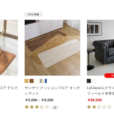
S
ロア デスク
サンゲツ クッションフロア キッチ
LeClass/ルク
ンマット
フィールド本革
ファ シングルソ
￥5,080 - ￥8,580
￥89,939
幅113cm
（
3
）