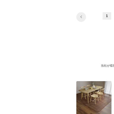
1
当社が収