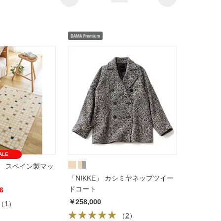
ALE
ック スペイン製マッ
「NIKKE」 カシミヤネップツイー
ドコート
6
￥258,000
（
1
）
（
2
）