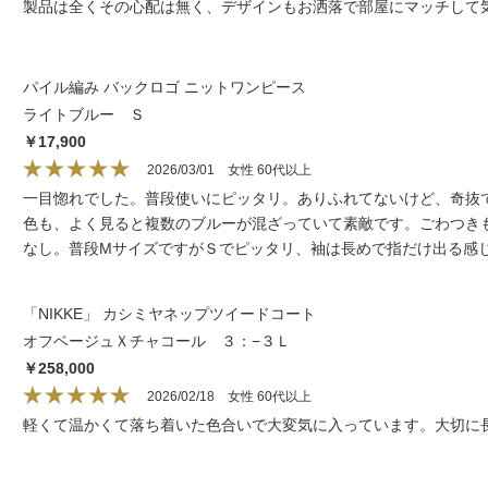
製品は全くその心配は無く、デザインもお洒落で部屋にマッチして
パイル編み バックロゴ ニットワンピース
ライトブルー Ｓ
￥17,900
2026/03/01
女性 60代以上
一目惚れでした。普段使いにピッタリ。ありふれてないけど、奇抜
色も、よく見ると複数のブルーが混ざっていて素敵です。ごわつき
なし。普段MサイズですがＳでピッタリ、袖は長めで指だけ出る感
「NIKKE」 カシミヤネップツイードコート
オフベージュＸチャコール ３：−３Ｌ
￥258,000
2026/02/18
女性 60代以上
軽くて温かくて落ち着いた色合いで大変気に入っています。大切に