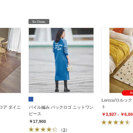
S
Lorccu/ロル
ト
ロア ダイニ
パイル編み バックロゴ ニットワン
ピース
￥3,927 - ￥6,00
￥17,900
（
3
）