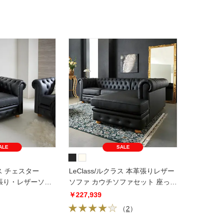
ALE
SALE
ラス チェスター
LeClass/ルクラス 本革張りレザー
張り・レザーソ
ソファ カウチソファセット 座って
ファ 1掛けソファ
左カウチ
￥227,939
（
2
）