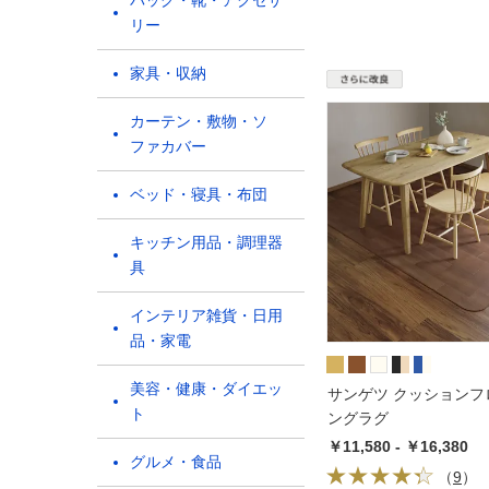
バッグ・靴・アクセサ
リー
家具・収納
カーテン・敷物・ソ
ファカバー
ベッド・寝具・布団
キッチン用品・調理器
具
インテリア雑貨・日用
品・家電
美容・健康・ダイエッ
サンゲツ クッションフ
ト
ングラグ
￥11,580 - ￥16,380
グルメ・食品
（
9
）