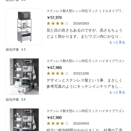
利です。ただ、可動式の棚は一番上ののみ
で、その棚が半分の大きさだったのがやや不
ステンレス製大型レンジ対応ラック ミドルタイプワゴン
満に思いました。組み立てはお願いしました
￥57,970
が1時間ほどかかっていました。頼んで正解で
2016/03/03
した。
見た目の良さもあるのですが、高さもちょう
どよく助かります。またワゴン内にかなりの
量、水などをストックしておけるので便利で
もっと見る
す。あと個人的には、まん中のスライド式の
総合評価
4.3
棚が大変気に入ってます。
ステンレス製大型レンジ対応ラック ハイタイプワゴン
￥67,980
2015/12/06
デザインとステンレス製という事、まさしく
参考写真のようにキッチンインテリアをした
かったので決めました。見た目も美しく、惚
もっと見る
れ惚れします。欠点はコンセントが固くて片
総合評価
3.8
手で抜き差し出来ない事、最大1500Ｗだから4
つも要らないと思う事。組立が難しいみたい
ステンレス製大型レンジ対応ラック ハイタイプワゴン
なので3千円なら組立サービスがお得だと思い
￥67,980
ます。でも、組立スタッフは自社の方ではな
2015/04/03
く宅配業者へ委託なので少し苦戦されてまし
組立に相当時間がかかりました。付属の工具