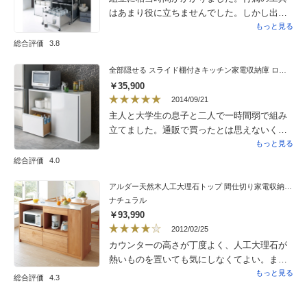
た。
はあまり役に立ちませんでした。しかし出来
上がった製品はしっかりしていて美しく使い
もっと見る
勝手も良いです。
総合評価
3.8
全部隠せる スライド棚付きキッチン家電収納庫 ロータイプ
￥35,900
2014/09/21
主人と大学生の息子と二人で一時間弱で組み
立てました。通販で買ったとは思えないくら
い立派なレンジ台でした。化粧合版も白くて
もっと見る
とてもきれいなので、これを置いた途端キッ
総合評価
4.0
チンが明るくなりました。とても満足してい
ます
アルダー天然木人工大理石トップ 間仕切り家電収納キッチンカウンター 幅144cm
ナチュラル
￥93,990
2012/02/25
カウンターの高さが丁度よく、人工大理石が
熱いものを置いても気にしなくてよい。また
カウンターとして安心して使えます。汚れも
もっと見る
総合評価
4.3
拭き取りやすく使い勝手が良いです。通販な
ので実際に見るまで不安でしたが気に入りま