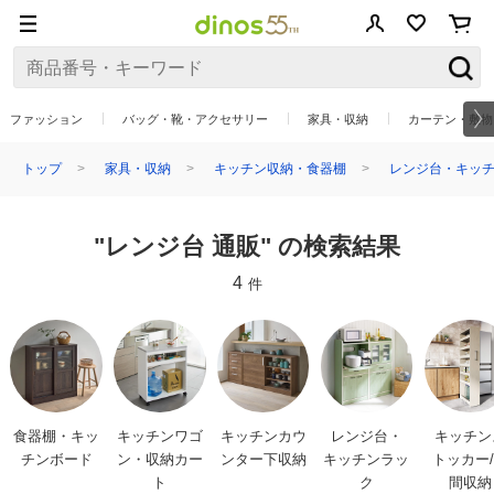
ファッション
バッグ・靴・アクセサリー
家具・収納
カーテン・敷物
トップ
家具・収納
キッチン収納・食器棚
レンジ台・キッチ
"レンジ台 通販" の検索結果
4
件
食器棚・キッ
キッチンワゴ
キッチンカウ
レンジ台・
キッチン
チンボード
ン・収納カー
ンター下収納
キッチンラッ
トッカー
ト
ク
間収納