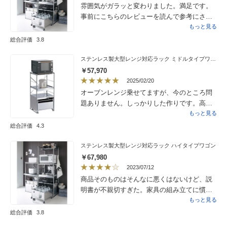
ありましたが、良いお品だと思います。
雰囲気がガラッと変わりました。満足です。
事前にこちらのレビューを読んで参考にさせ
ていただき、組み立ては有料サービスにお願
もっと見る
いしました。若者2人で１時間以上かかってい
総合評価
3.8
たので、正解だったと思います。
ステンレス製大型レンジ対応ラック ミドルタイプワゴン
￥57,970
2025/02/20
オーブンレンジ乗せてますが、今のところ問
題ありません。しっかりした作りです。高
かったけど買って良かった。飽きのこない実
もっと見る
用的でスタイリッシュなデザインが気に入っ
総合評価
4.3
てます。
ステンレス製大型レンジ対応ラック ハイタイプワゴン
￥67,980
2023/07/12
商品そのものはそんなに悪くはないけど、説
明書が不親切すぎた。家具の組み立てに慣れ
ている人やそれぞれのパーツがなんのために
もっと見る
あるか理解するのが得意な人なら一人でも問
総合評価
3.8
題なく組み立てられるかと思います。がたつ