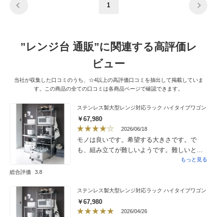
1
”レンジ台 通販”に関連する高評価レ
ビュー
当社が収集した口コミのうち、☆4以上の高評価口コミを抽出して掲載していま
す。この商品の全ての口コミは各商品ページで確認できます。
ステンレス製大型レンジ対応ラック ハイタイプワゴン
￥67,980
2026/06/18
モノは良いです。希望する大きさです。で
も、組み立てが難しいようです。難しいとの
コメントが多数ありましたので業者さんに依
もっと見る
頼して組み立ててもらいましたが、かなり時
総合評価
3.8
間がかかったようです。また、それでも組み
立てに不備があり、リフォーム工事で現場に
ステンレス製大型レンジ対応ラック ハイタイプワゴン
いた現場監督さんや大工さんが見かねてもう
￥67,980
一度最初からやり直してくれました。色々と
2026/04/26