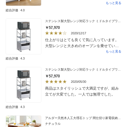
メガネレンチがあるといいのですが、私が
着も早く品物もキレイです。丁度よく隙間に
もっと見る
持ってるのにはサイズが合わなかったので、
収まりキャスター付きなので掃除も楽で助か
総合評価
4.0
大変でした。ボルトをナットで固定する時
ります。1つ不満でしたのは仕切り版が1枚な
は、ナットは持っとくだけで、ボルトで回し
事でした。2枚あれば更に使いでが良かったか
ステンレス製大型レンジ対応ラック ミドルタイプワゴン
ていくと上手くいくと思います。
なと思います。通販で家具を買うのは不安で
￥57,970
したが大変満足しています。
2020/12/17
仕上がりはとても良くて気に入っています。
大型レンジと大きめのオーブンを乗せていま
すが問題無いです。1番下のワゴン収納は引き
もっと見る
出すとタイヤの側面のステンレスが擦れて少
総合評価
4.3
しずつ剥がれてます。組み立ては難しくは無
いと思いますが1人では難しいです。
ステンレス製大型レンジ対応ラック ミドルタイプワゴン
￥57,970
2020/05/30
商品はスタイリッシュで大満足ですが、組み
立てが大変でした。一人では無理でした。
総合評価
4.3
アルダー天然木人工大理石トップ 間仕切り家電収納キッチンカウンター 幅144cm
ナチュラル