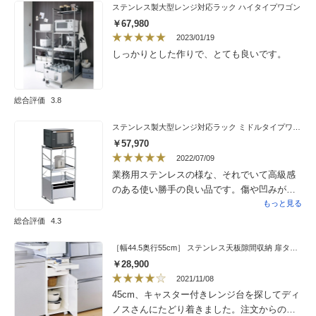
きもほぼありません。ついてたナット固定用
ステンレス製大型レンジ対応ラック ハイタイプワゴン
のツールが棚の固定には全く使えなくて工具
￥67,980
買いに走りました。企画した人、本当にこれ
2023/01/19
一式だけで組み立てたことあんのか？
しっかりとした作りで、とても良いです。
総合評価
3.8
ステンレス製大型レンジ対応ラック ミドルタイプワゴン
￥57,970
2022/07/09
業務用ステンレスの様な、それでいて高級感
のある使い勝手の良い品です。傷や凹みが少
し心配ですが、許容範囲です。組立はあまり
もっと見る
得意ではないので、ほぼ一人で2時半かかりま
総合評価
4.3
した。本体、ワゴンの最初の方の工程は一人
ではとても難しいです。天板やポールを持っ
［幅44.5奥行55cm］ ステンレス天板隙間収納 扉タイプ 完成品 日本製
てもらわないとボルトナットが締めれませ
￥28,900
ん。その時だけ家族を呼びました。ご自身で
2021/11/08
組立される方へ。助手がいた方がよい。無理
45cm、キャスター付きレンジ台を探してディ
して天板が向こう側に倒れると曲がります。
ノスさんにたどり着きました。注文からの到