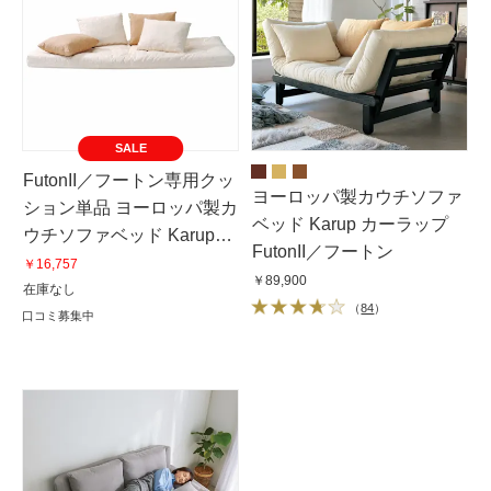
SALE
FutonII／フートン専用クッ
ヨーロッパ製カウチソファ
ション単品 ヨーロッパ製カ
ベッド Karup カーラップ
ウチソファベッド Karup
FutonII／フートン
カーラップ
￥16,757
￥89,900
在庫なし
（
84
）
口コミ募集中