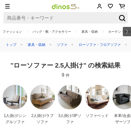
ファッション
バッグ・靴・アクセサリー
家具・収納
カーテン・敷物
トップ
家具・収納
ソファ
ローソファ・フロアソファ
"ローソファー 2.5人掛け" の検索結果
9
件
1人掛け/シン
2人掛け/ラブ
3人掛け/3Pソ
ソファベッド
本革/合皮
グルソファ
ソファ
ファ
ザーソフ