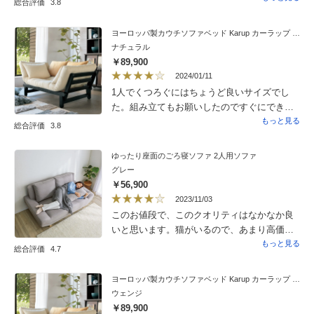
総合評価
3.8
です。和室に置きましたが、しっくり来てい
成。156ｃｍの私には大概のソファーの背もた
ます。
れに体がに届かず楽ではなかったのですが、
ヨーロッパ製カウチソファベッド Karup カーラップ FutonII／フートン
この商品にはクッションが4つついてますの
ナチュラル
で、背もたれに２つずつで快適です。すのこ
￥89,900
に厚い座布団を乗せたような構造ですので、
2024/01/11
小さいお子様がジャンプするのには向かない
1人でくつろぐにはちょうど良いサイズでし
ですね。表示で勘違いしたのは、身障者には
た。組み立てもお願いしたのですぐにできま
組み立てサービスとあり、喜んでお願いしま
した。デニムな感じの生地もカジュアルで可
もっと見る
総合評価
3.8
したが、これをお願いすると引き取りサービ
愛いいです。マットが少し固く、すぐにへた
スは無いということです。結局普通に組み立
りそうですが、お値段がお安いので仕方ない
ゆったり座面のごろ寝ソファ 2人用ソファ
てを依頼して引き取りサービスを選びまし
かなと思います。
グレー
た。
￥56,900
2023/11/03
このお値段で、このクオリティはなかなか良
いと思います。猫がいるので、あまり高価な
モノを買う勇気が出ませんでした。爪もそれ
もっと見る
総合評価
4.7
ほど引っかからないようだし、座面がひろい
のでマッタリできます。注文してから届くま
ヨーロッパ製カウチソファベッド Karup カーラップ FutonII／フートン
で、1ヶ月以上先の予定でしたが、2週間ほど
ウェンジ
早くなり、ありがたかったです。
￥89,900