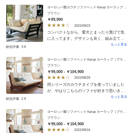
ヨーロッパ製カウチソファベッド Karup カーラップ FutonII／フートン
ブラウン
￥89,900
2022/09/23
コンパクトながら、愛犬とまったり寛げて気
に入ってます。デザインも良く、組み立ても
それほど難しくありませんでした。少しマッ
もっと見る
総合評価
3.8
トが固めなので座布団を2枚置いて丁度良いで
す。別売りのカバーが結構高価いのでどうし
ヨーロッパ製ソファベッド Karup カーラップ（ブラウン・ダークブラウン）
ようか検討中です。
ブラウン
￥99,000 - ￥104,900
2022/08/29
同シリーズのカウチタイプを使っていました
が、やはりこちらのソファが好きで思いきっ
て購入。やはりハイバックは首が疲れず良い
もっと見る
総合評価
2.9
です。いざとなれぼWベッドに早変わりしま
すし。以前、カウチタイプ購入の時は自分で
ヨーロッパ製ソファベッド Karup カーラップ（ブラウン・ダークブラウン）
組み立てたのですが、かなり面倒でした。組
ブラウン
み立ては得意な方なのですが、女性ひとりと
￥99,000 - ￥104,900
はいえ数時間を要してしまいました。ので、
2022/08/16