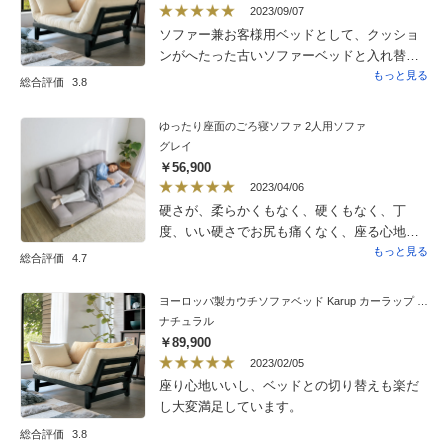
2023/09/07
ソファー兼お客様用ベッドとして、クッショ
ンがへたった古いソファーベッドと入れ替え
で購入しました。入れ替え前のものより一回
もっと見る
総合評価
3.8
り大きかったけれど、デザインのせいか、あ
まり圧迫感もなく気に入りました。組立は男
ゆったり座面のごろ寝ソファ 2人用ソファ
性３人で40分位でしたが、見ていて１人だと
グレイ
難しいところがあったので、組立を頼んで良
￥56,900
かったです。
2023/04/06
硬さが、柔らかくもなく、硬くもなく、丁
度、いい硬さでお尻も痛くなく、座る心地が
快適です。座面が、広くて、窮屈にならず
もっと見る
総合評価
4.7
に、座れて快適です
ヨーロッパ製カウチソファベッド Karup カーラップ FutonII／フートン
ナチュラル
￥89,900
2023/02/05
座り心地いいし、ベッドとの切り替えも楽だ
し大変満足しています。
総合評価
3.8