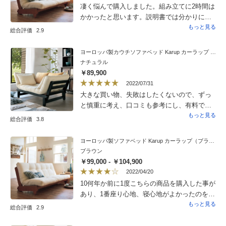
今回組み立てはオーダー、ヤマトの作業員の
凄く悩んで購入しました。組み立てに2時間は
方が説明書とにらめっこしながら1時間半ほど
かかったと思います。説明書では分かりにく
で完了。しかし説明書が分かりづらいとの
いので、それぞれのパーツにアルファベット
もっと見る
総合評価
2.9
事。私も同意見で前回もそうでしたが、今回
や記号などシールなどで印をつけて説明書も
の説明書も本当に分かりづらいです。使用に
その印同士を合わせて載せてくれると組み易
ヨーロッパ製カウチソファベッド Karup カーラップ FutonII／フートン
関しては他の方の書き込み同様、マットがず
くなると思いました。商品はハイバックです
ナチュラル
れます。滑り止めシートは必須ですね。汚れ
しデザインも素敵です。
￥89,900
防止にWサイズの防水シーツと重ねてリネン
2022/07/31
のシーツをマットに被せました。
大きな買い物、失敗はしたくないので、ずっ
と慎重に考え、口コミも参考にし、有料で、
組み立てをお願いしました。来てくださった
もっと見る
総合評価
3.8
方が、とてもきっちりと清潔な方々で、段取
りよく、事が進み、ほんとに商品といい、業
ヨーロッパ製ソファベッド Karup カーラップ（ブラウン・ダークブラウン）
者の方々に感謝です。ソファも、とても座り
ブラウン
心地、寝心地最高です。家具独特な匂いもし
￥99,000 - ￥104,900
ませんでした。
2022/04/20
10何年か前に1度こちらの商品を購入した事が
あり、1番座り心地、寝心地がよかったのをよ
く覚えていましたので次にまたソファを購入
もっと見る
総合評価
2.9
することがあるなら、コレがいいと思ってお
りました。しかしこんなにバラバラだっか。