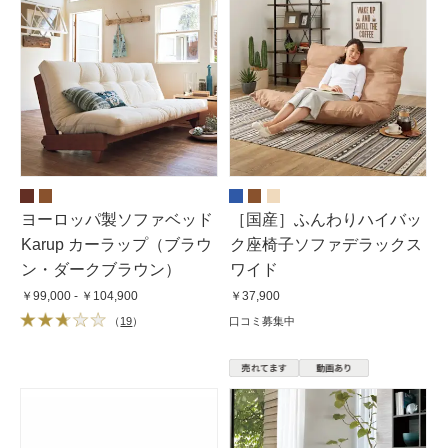
ヨーロッパ製ソファベッド
［国産］ふんわりハイバッ
Karup カーラップ（ブラウ
ク座椅子ソファデラックス
ン・ダークブラウン）
ワイド
￥99,000 - ￥104,900
￥37,900
（
19
）
口コミ募集中