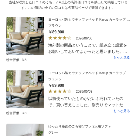
当社が収集した口コミのうち、☆4以上の高評価口コミを抽出して掲載していま
す。この商品の全ての口コミは各商品ページで確認できます。
ヨーロッパ製カウチソファベッド Karup カーラップ FutonII／フートン
ブラウン
￥89,900
2026/06/30
海外製の商品ということで、組み立て設置を
お願いしておいてよかったと思いました。ま
ず、驚いたのは、箱を開けた途端に出てきた
もっと見る
総合評価
3.8
発泡スチロールが緑色のカビのようなものが
点々とついたものが飛び出してきて、組み立
ヨーロッパ製カウチソファベッド Karup カーラップ FutonII／フートン
てしてくれた方も商品が汚れているので、と
ウェンジ
言ってティッシュペーパーで、部品を拭いて
￥89,900
くれていました。部品も全て組み立てが必要
2025/05/09
な状態になっていて、組み立てをお願いした
以前使っていたものがだいぶ汚れていたの
のは、大正解だったと思いました。商品自体
で、買い替えしました。別売りでマットだけ
は、木製で軽めであり、両端の木製部分を少
を売っていれば、そのほうが良かったのです
もっと見る
総合評価
3.8
し持ち上げるだけで、簡単にベッドのように
が・・・。
もなるので、なかなか便利な構造だと思いま
ゆったり座面のごろ寝ソファ 2人用ソファ
す。座っても寝ても使えるのは、とても便利
グレー
で使いやすいと思います。クッションのベッ