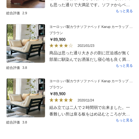
も思った通りで大満足です。ソファからベッ
ドへ変える際は、思ったよりスムーズではな
もっと見る
総合評価
2.9
い様な…男性であればよりスムーズかもしれ
ません。木の良い香りがします。概ね満足で
ヨーロッパ製カウチソファベッド Karup カーラップ FutonII／フートン
す。
ブラウン
￥89,900
2021/01/23
商品は思った通り大きさの割に圧迫感が無く
部屋に馴染んでお洒落だし寝心地も良く満足
です。組み立ては説明書が分かりづらいで
もっと見る
総合評価
3.8
す。男性2人で1時間半くらいかかっていまし
た。カバーは必須ですがこちら専用カバーも
ヨーロッパ製カウチソファベッド Karup カーラップ FutonII／フートン
考えたのですが評価を参考にして元の雰囲気
ブラウン
を壊したく無かったのでシングルベッドカ
￥89,900
バーで元の生地に近いものを購入しました。
2020/11/24
結果満足してます。
組み立ては二人で２時間弱で出来ました。一
番難しい所は座る板をはめ込むところが大変
でした。前側と後ろ側では若干差があること
もっと見る
総合評価
3.8
に間違えたと勘違いしてしまい二度手間と
なってしまいました。図面ではその細かい所