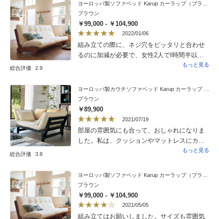
ヨーロッパ製ソファベッド Karup カーラップ（ブラウン・ダークブラウン）
全てが一つ一つの部品的な感じです。組み立
ブラウン
てに5時間かかりました。説明書がかなり不親
￥99,000 - ￥104,900
切という印象。番号振りなどの明確な指示が
2022/01/06
無いので解明するのに時間がかかりました。
組み立ての際に、ネジ穴をピッタリと合わせ
しかしやはり出来上がると見栄えもさること
るのに加減が必要で、女性2人でI時間半以上
ながら、座り心地、寝心地は最高です。が、
かかりました。夜はベッドにして使っていま
もっと見る
総合評価
2.9
これだけの手間がかかるなら、この価格は高
すが、思っていたより寝心地が良くて、広い
いと思うのも本音です。女性だけのご家庭な
ベッドに満足しています。少しもキシキシと
ヨーロッパ製カウチソファベッド Karup カーラップ FutonII／フートン
ら搬入と組み立てはお願いした方がいいと思
音がなったりグラグラすることがなく、今の
ブラウン
います。
ところ快適に使っています。
￥89,900
2021/07/19
部屋の雰囲気にも合って、おしゃれになりま
した。私は、クッションやマットレスにカ
バーをつけようと思っているので、カバー次
もっと見る
総合評価
3.8
第でアレンジできるのが楽しみです。丁寧に
組立してくれて、頼んで正解でした。木枠に
ヨーロッパ製ソファベッド Karup カーラップ（ブラウン・ダークブラウン）
傷が付いてましたが、全体的に満足です。
ブラウン
￥99,000 - ￥104,900
2021/05/05
組み立てはお願いしました。サイズも雰囲気