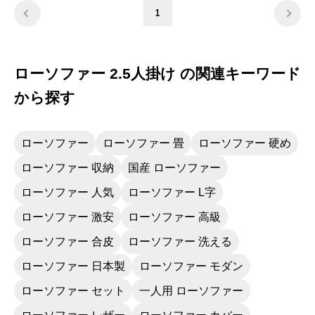
まで分かりにくい所が難点です。出来たソ
1
ファは色々迷い悩んだ末の決断でしたがとて
も素敵な品物でとっても満足です。前回ディ
ノスで購入したキッチンカウンターなどと合
わせて思い描いていた北欧風な部屋が出来ま
ローソファー 2.5人掛け の関連キーワード
した。素敵な品物をいつもありがとうござい
ます。
から探す
ローソファー
ローソファー 畳
ローソファー 硬め
ローソファー 収納
国産 ローソファー
ローソファー 人気
ローソファー L字
ローソファー 激安
ローソファー 高級
ローソファー 合皮
ローソファー 洗える
ローソファー 日本製
ローソファー モダン
ローソファー セット
一人用 ローソファー