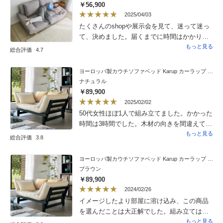
￥56,900
ドマットも、違和感なく見れるなかなか良く
2025/04/03
考えられた形状だと思います。総体的に見る
たくさんのshopや展示会を見て、迷って迷っ
と、価格がもう少し安ければよかったなとは
て、決めました。届くまでに時間はかかりま
思いますが、アイデアの詰まった商品でもあ
したが、待って良かったです。本当にお値段
もっと見る
り、購入してよかったと思います。おすすめ
総合評価
4.7
以上のお品です。クッションは、柔らかくは
です。
ありませんが、ごろ寝するには、ちょうどい
ヨーロッパ製カウチソファベッド Karup カーラップ FutonII／フートン
い硬さです。夜もそのまま寝れそうな感じで
ナチュラル
す。奥行きもあるので、足をおろさないで
￥89,900
も、座れます。生地も高級もあり、長年使え
2025/02/02
そうです。組み立ては、高齢の女性1人で30分
50代女性ほぼ1人で組み立てました。かかった
もかからず簡単に出来ました。何が一番大変
時間は3時間でした。木材の向きを間違えて組
だったかというと、ダンボールの処理でし
み立てたりしてやり直しが何回かありまし
もっと見る
総合評価
3.8
た。大きなダンボール1個で配達されますの
た。すのこの部分を組み立てる時は娘に手
で。でも本当に買って良かったです。
伝ってもらいました。六角レンチがすぐに溝
ヨーロッパ製カウチソファベッド Karup カーラップ FutonII／フートン
が舐めてしまい、自宅の六角レンチを使いし
ブラウン
のぎました。出来上がった時は喜びもひとし
￥89,900
おでした。クッションやソファー部分の素材
2024/02/26
がしっかりとしていて固めの座り心地がイ
イメージしたより部屋に溶け込み、この商品
メージ通りでした。ソファーからベッドにす
を選んだことは大正解でした。組み立ては依
るジョイント部分もスムーズで動かしやすい
頼しました。男性２人組で４０分ほどで完
もっと見る