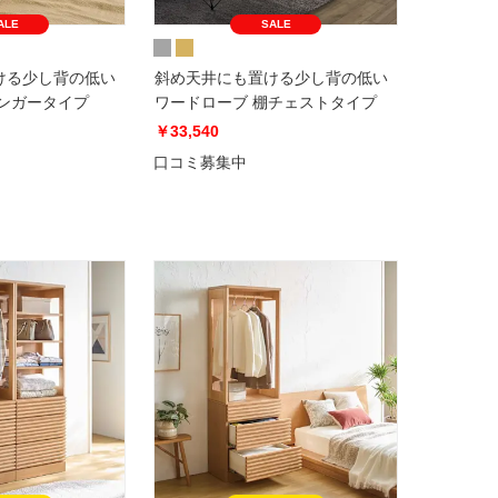
ALE
SALE
ける少し背の低い
斜め天井にも置ける少し背の低い
ハンガータイプ
ワードローブ 棚チェストタイプ
￥33,540
口コミ募集中