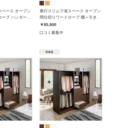
スペース オープン
奥行スリムで省スペース オープン
ーブ ハンガー2
間仕切りワードローブ 棚＋引き出
m
し4杯 幅80奥行44cm
￥85,900
口コミ募集中