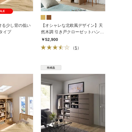
ALE
ける少し背の低い
【オシャレな北欧風デザイン】天
タイプ
然木調 引き戸クローゼットハン
ガー 幅90cm
￥52,900
（
5
）