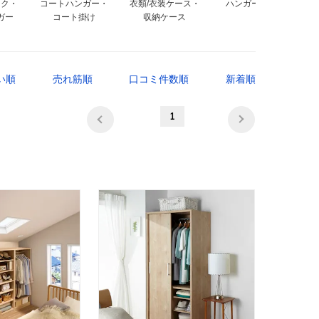
ック・
コートハンガー・
衣類/衣装ケース・
ハンガーフック
ガー
コート掛け
収納ケース
い順
売れ筋順
口コミ件数順
新着順
1