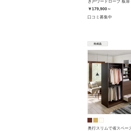
き戸ワードローブ 板扉
本 幅100cm〜120cm
￥179,900～
口コミ募集中
奥行スリムで省スペース