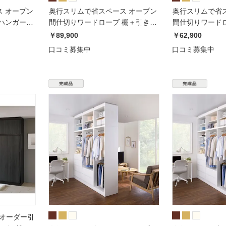
 オープン
奥行スリムで省スペース オープン
奥行スリムで省
ハンガー2
間仕切りワードローブ 棚＋引き出
間仕切りワードロ
し4杯 幅60奥行54cm
段 幅80奥行54c
￥89,900
￥62,900
口コミ募集中
口コミ募集中
ズオーダー引