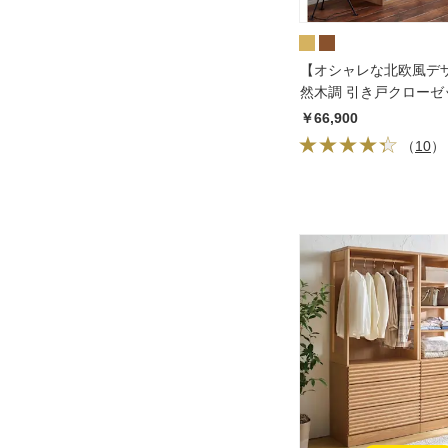
【オシャレな北欧風デ
然木調 引き戸クローゼ
ガー 幅120cm
￥66,900
（
10
）