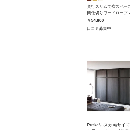
奥行スリムで省スペース
間仕切りワードローブ 
段 幅60奥行54cm
￥54,800
口コミ募集中
Ruska/ルスカ 幅サイ