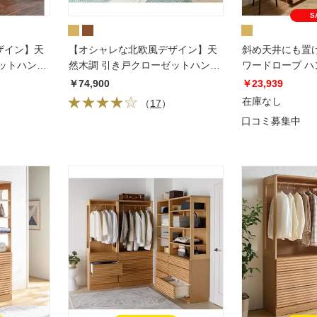
S
ザイン】天
【オシャレな北欧風デザイン】天
斜め天井にも置
ットハン
然木調 引き戸クローゼットハン
ワードローブ 
ガー 幅150cm
￥74,900
￥23,939
在庫なし
（
17
）
口コミ募集中