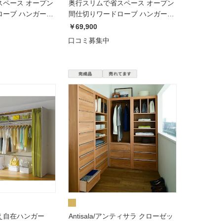
スペース オープン
奥行スリムで省スペース オープン
ーブ ハンガー1
間仕切りワードローブ ハンガー1
幅80奥行44cm
段＋引き出し2杯 幅60奥行54cm
￥69,900
口コミ募集中
え自在ハンガー
Antisala/アンティサラ クローゼッ