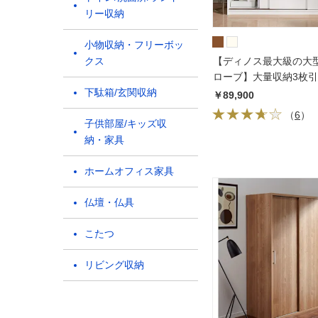
リー収納
小物収納・フリーボッ
クス
【ディノス最大級の大
ローブ】大量収納3枚
下駄箱/玄関収納
ローブ
￥89,900
（
6
）
子供部屋/キッズ収
納・家具
ホームオフィス家具
仏壇・仏具
こたつ
リビング収納