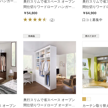
 ハンガー4
奥行スリムで省スペース オープン
奥行スリムで省
間仕切りワードローブ ハンガー1
間仕切りワードロ
段＋引き出し2杯 幅60奥行44cm
段＋引き出し2杯 
￥54,800
￥64,900
（
2
）
口コミ募集中
奥行スリムで省スペース オープン
間仕切りワードローブ オーダー上
 オープン
カーテン取り替