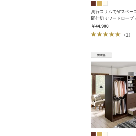
奥行スリムで省スペース
間仕切りワードローブ 
段 幅60奥行44cm
￥44,900
（
1
）