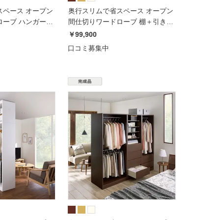
スペース オープン
奥行スリムで省スペース オープン
ーブ ハンガー2
間仕切りワードローブ 棚＋引き出
m
し4杯 幅80奥行54cm
￥99,900
口コミ募集中