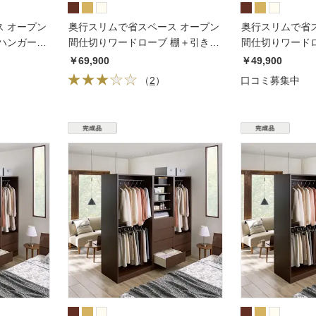
 オープン
奥行スリムで省スペース オープン
奥行スリムで省
ハンガー2
間仕切りワードローブ 棚＋引き出
間仕切りワードロ
し4杯 幅60奥行44cm
段 幅80奥行44c
￥69,900
￥49,900
（
2
）
口コミ募集中