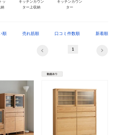
トッ
キッチンカウン
キッチンカウン
収納
ター上収納
ター
い順
売れ筋順
口コミ件数順
新着順
1