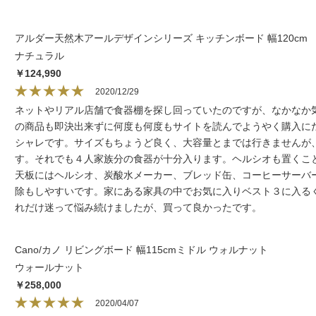
アルダー天然木アールデザインシリーズ キッチンボード 幅120cm
ナチュラル
￥124,990
2020/12/29
ネットやリアル店舗で食器棚を探し回っていたのですが、なかなか
の商品も即決出来ずに何度も何度もサイトを読んでようやく購入に
シャレです。サイズもちょうど良く、大容量とまでは行きませんが
す。それでも４人家族分の食器が十分入ります。ヘルシオも置くこ
天板にはヘルシオ、炭酸水メーカー、ブレッド缶、コーヒーサーバ
除もしやすいです。家にある家具の中でお気に入りベスト３に入る
れだけ迷って悩み続けましたが、買って良かったです。
Cano/カノ リビングボード 幅115cmミドル ウォルナット
ウォールナット
￥258,000
2020/04/07