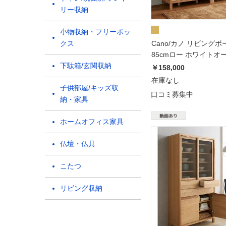
リー収納
小物収納・フリーボッ
クス
Cano/カノ リビングボ
85cmロー ホワイトオ
下駄箱/玄関収納
￥158,000
在庫なし
子供部屋/キッズ収
口コミ募集中
納・家具
ホームオフィス家具
仏壇・仏具
こたつ
リビング収納