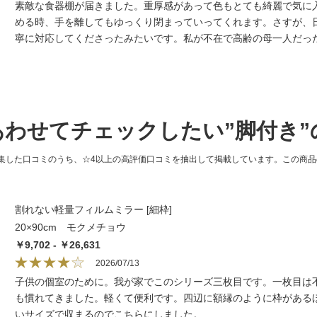
素敵な食器棚が届きました。重厚感があって色もとても綺麗で気に
める時、手を離してもゆっくり閉まっていってくれます。さすが、
寧に対応してくださったみたいです。私が不在で高齢の母一人だっ
あわせてチェックしたい”脚付き”
集した口コミのうち、☆4以上の高評価口コミを抽出して掲載しています。この商
割れない軽量フィルムミラー [細枠]
20×90cm モクメチョウ
￥9,702 - ￥26,631
2026/07/13
子供の個室のために。我が家でこのシリーズ三枚目です。一枚目は
も慣れてきました。軽くて便利です。四辺に額縁のように枠がある
いサイズで収まるのでこちらにしました。