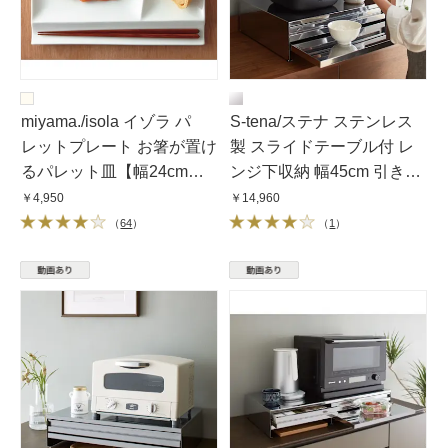
miyama./isola イゾラ パ
S-tena/ステナ ステンレス
レットプレート お箸が置け
製 スライドテーブル付 レ
るパレット皿【幅24cm（2
ンジ下収納 幅45cm 引き出
枚組）】
し付き
￥4,950
￥14,960
（
64
）
（
1
）