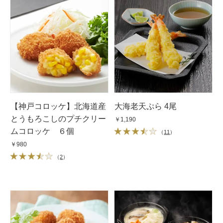
【神戸コロッケ】北海道産
大海老天ぷら 4尾
とうもろこしのプチクリー
￥1,190
ムコロッケ ６個
（
11
）
￥980
（
2
）