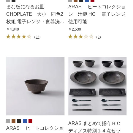
まな板になるお皿
ARAS ヒートコレクショ
CHOPLATE 大小 同色2
ン 汁椀 HC 電子レンジ
枚組 電子レンジ・食器洗浄
使用可能
機使用可能
￥4,840
￥2,530
（
22
）
（
2
）
ARAS まとめて揃うＨＣ
ARAS ヒートコレクショ
ディノス特別１４点セッ