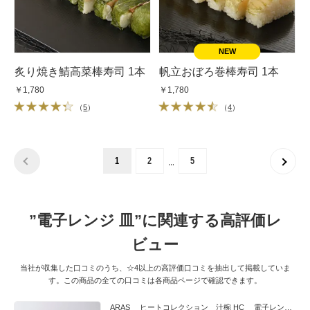
炙り焼き鯖高菜棒寿司 1本
帆立おぼろ巻棒寿司 1本
￥1,780
￥1,780
（
5
）
（
4
）
…
1
2
5
”電子レンジ 皿”に関連する高評価レ
ビュー
当社が収集した口コミのうち、☆4以上の高評価口コミを抽出して掲載していま
す。この商品の全ての口コミは各商品ページで確認できます。
ARAS ヒートコレクション 汁椀 HC 電子レンジ使用可能