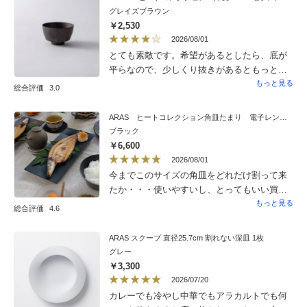
グレイズブラウン
￥2,530
2026/08/01
とても素敵です。希望があるとしたら、底が
平らなので、少しくり抜きがあるともっと持
ちやすいと思います。
もっと見る
総合評価
3.0
ARAS ヒートコレクション角皿たまり 電子レンジ使用可能の割れないお皿 同色2枚組
ブラック
￥6,600
2026/08/01
今までこのサイズの角皿をどれだけ割って来
たか・・・使いやすいし、とってもいい買い
物をしたと思います＾＾
もっと見る
総合評価
4.6
ARAS スクープ 直径25.7cm 割れない深皿 1枚
グレー
￥3,300
2026/07/20
カレーでも冷やし中華でもアラカルトでも何