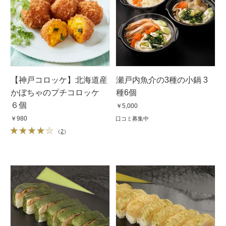
【神戸コロッケ】北海道産
瀬戸内魚介の3種の小鍋 3
かぼちゃのプチコロッケ
種6個
６個
￥5,000
￥980
口コミ募集中
（
2
）