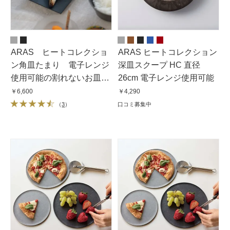
ARAS ヒートコレクショ
ARAS ヒートコレクション
ン角皿たまり 電子レンジ
深皿スクープ HC 直径
使用可能の割れないお皿
26cm 電子レンジ使用可能
同色2枚組
￥6,600
￥4,290
（
3
）
口コミ募集中