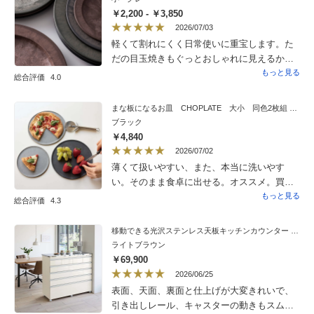
￥2,200 - ￥3,850
2026/07/03
軽くて割れにくく日常使いに重宝します。た
だの目玉焼きもぐっとおしゃれに見えるから
不思議です。とても良い買い物だったと思い
もっと見る
総合評価
4.0
ます。サイズ違いも購入検討中です。見た目
のサイズ感が小さく感じるのは色のせいで
まな板になるお皿 CHOPLATE 大小 同色2枚組 電子レンジ・食器洗浄機使用可能
しょうか?
ブラック
￥4,840
2026/07/02
薄くて扱いやすい、また、本当に洗いやす
い。そのまま食卓に出せる。オススメ。買っ
て良かった。
もっと見る
総合評価
4.3
移動できる光沢ステンレス天板キッチンカウンター 幅120.5cm 5段・高さ101cm
ライトブラウン
￥69,900
2026/06/25
表面、天面、裏面と仕上げが大変きれいで、
引き出しレール、キャスターの動きもスムー