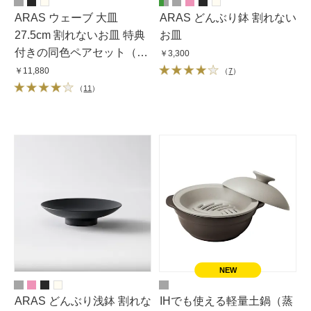
ARAS ウェーブ 大皿
ARAS どんぶり鉢 割れない
27.5cm 割れないお皿 特典
お皿
付きの同色ペアセット（同
￥3,300
色お皿2枚＋同色フォーク
￥11,880
（
7
）
＆スプーン2セット＋お箸
（
11
）
の特典付き）
ARAS どんぶり浅鉢 割れな
IHでも使える軽量土鍋（蒸