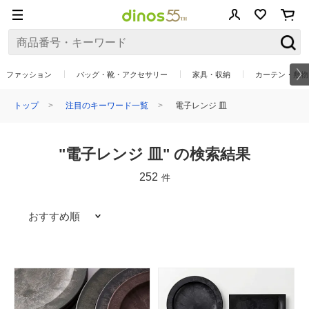
ファッション
バッグ・靴・アクセサリー
家具・収納
カーテン・敷物
トップ
注目のキーワード一覧
電子レンジ 皿
"電子レンジ 皿" の検索結果
252
件
おすすめ順