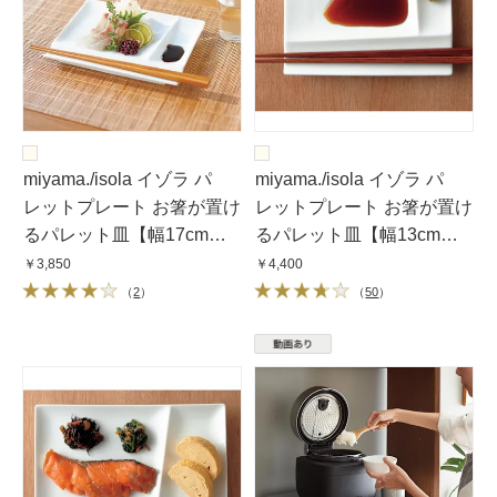
miyama./isola イゾラ パ
miyama./isola イゾラ パ
レットプレート お箸が置け
レットプレート お箸が置け
るパレット皿【幅17cm（2
るパレット皿【幅13cm（4
枚組）】
枚組）】
￥3,850
￥4,400
（
2
）
（
50
）