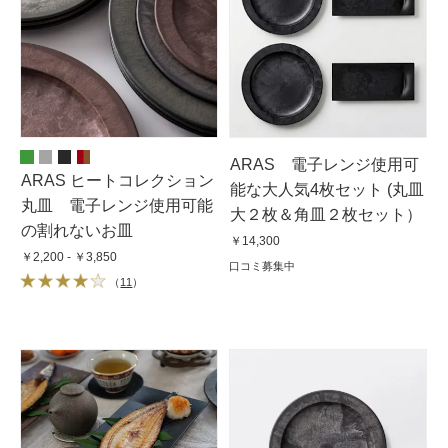
ARAS 電子レンジ使用可
ARAS ヒートコレクション
能な大人気4枚セット (丸皿
丸皿 電子レンジ使用可能
大２枚＆角皿２枚セット）
の割れないお皿
￥14,300
￥2,200 - ￥3,850
口コミ募集中
（
11
）