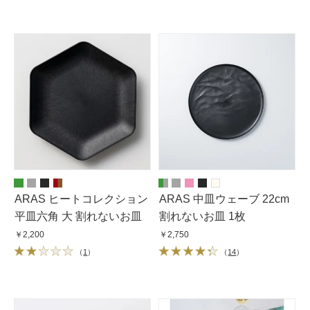
ARAS ヒートコレクション
ARAS 中皿ウェーブ 22cm
平皿六角 大 割れないお皿
割れないお皿 1枚
￥2,200
￥2,750
（
1
）
（
14
）