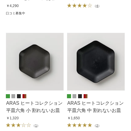
能
￥4,290
（
4
）
口コミ募集中
ARAS ヒートコレクション
ARAS ヒートコレクション
平皿六角 小 割れないお皿
平皿六角 中 割れないお皿
￥1,320
￥1,650
（
1
）
（
2
）