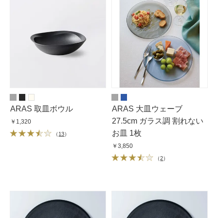
ARAS 取皿ボウル
ARAS 大皿ウェーブ
27.5cm ガラス調 割れない
￥1,320
お皿 1枚
（
13
）
￥3,850
（
2
）