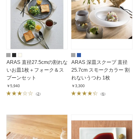
ARAS 直径27.5cmの割れな
ARAS 深皿スクープ 直径
いお皿1枚＋フォーク＆ス
25.7cm スモークカラー 割
プーンセット
れないうつわ 1枚
￥5,940
￥3,300
（
2
）
（
6
）