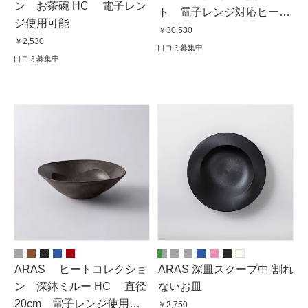
ン お茶碗 HC 電子レン
ト 電子レンジ対応ヒート
ジ使用可能
コレクション
￥30,580
￥2,530
口コミ募集中
口コミ募集中
ARAS ヒートコレクショ
ARAS 深皿スクープ中 割れ
ン 深鉢ミルー HC 直径
ないお皿
20cm 電子レンジ使用可
￥2,750