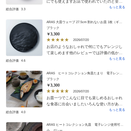
にでも使えますお店で使われていたのと全く
同じでしたのでアッ一緒だと思いました
もっと見る
総合評価
3.3
ARAS 大皿ウェーブ 27.5cm 割れないお皿 1枚（ギフト箱なし）
ブラック
￥3,300
2026/07/20
お店のようなおしゃれで何にでもアレンジし
て楽しめます他のレビューでは評価の低かっ
たので不安でしたが私的には満足してます人
もっと見る
総合評価
4.6
それぞれ満足感が違うので仕方ないですね
ARAS ヒートコレクション角皿たまり 電子レンジ使用可能の割れないお皿
ブラック
￥3,300
2026/07/20
お皿一つでこんなに目でも楽しめるおしゃれ
な食器に出会いましたいろんな使い方がある
のでたくさん使っていこうと思います
もっと見る
総合評価
4.0
ARAS ヒートコレクション丸皿 電子レンジ使用可能の割れないお皿
小 グレー