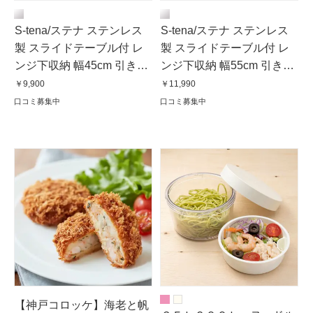
S-tena/ステナ ステンレス
S-tena/ステナ ステンレス
製 スライドテーブル付 レ
製 スライドテーブル付 レ
ンジ下収納 幅45cm 引き出
ンジ下収納 幅55cm 引き出
し無し
し無し
￥9,900
￥11,990
口コミ募集中
口コミ募集中
【神戸コロッケ】海老と帆