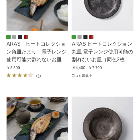
ARAS ヒートコレクショ
ARAS ヒートコレクション
ン角皿たまり 電子レンジ
丸皿 電子レンジ使用可能の
使用可能の割れないお皿
割れないお皿（同色2枚
組）
￥3,300
￥4,400 - ￥7,700
（
4
）
口コミ募集中