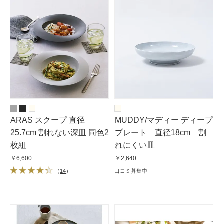
ARAS スクープ 直径
MUDDY/マディー ディープ
25.7cm 割れない深皿 同色2
プレート 直径18cm 割
枚組
れにくい皿
￥6,600
￥2,640
（
14
）
口コミ募集中