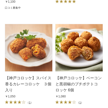
￥1,100
口コミ募集中
【神戸コロッケ】スパイス
【神戸コロッケ】ベーコン
香るカレーコロッケ ３個
と黒胡椒のプチポテトコ
入り
ロッケ 6個
￥1,050
￥1,080
（
1
）
（
1
）