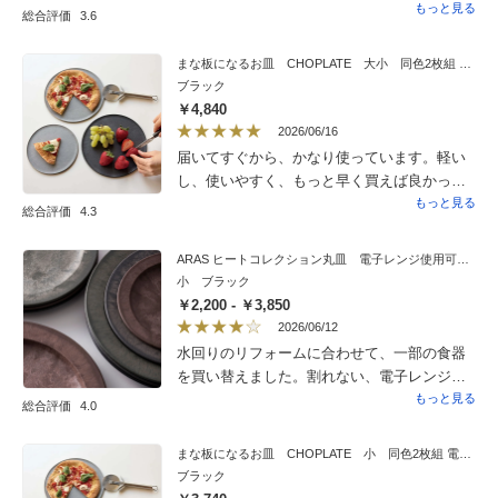
ズです。大変満足しています。引き出しの奥
もっと見る
総合評価
3.6
行きは、ちょうどA4ファイルが縦向きに収ま
ります。深さは、上4段がマンガ単行本を7冊
まな板になるお皿 CHOPLATE 大小 同色2枚組 電子レンジ・食器洗浄機使用可能
重ねた深さ、最下段は立てた500mlペットボト
ブラック
ルが収まる深さです。こちらは到着後、キャ
￥4,840
スターを自分で底部に取り付けなければなり
2026/06/16
ません。取り付け自体は簡単で短時間で済む
届いてすぐから、かなり使っています。軽い
のですが、本体が大変重いため、横に倒しま
し、使いやすく、もっと早く買えば良かった
た引き起こす際に大人2人でやっとこなしまし
です。サイズは2枚ともやや小さめながら、大
もっと見る
総合評価
4.3
た。単身の方や高齢世帯ではなかなか難しい
丈夫な範囲です。欲を言えば、縁がもう
と感じました。注文時オプションに組み立て
ちょっと持ち上がっていたら、いいのです
ARAS ヒートコレクション丸皿 電子レンジ使用可能の割れないお皿
サービスがあるとどなたでも安心だと思いま
が。でも、これはこれで満足しています。
小 ブラック
す。
￥2,200 - ￥3,850
2026/06/12
水回りのリフォームに合わせて、一部の食器
を買い替えました。割れない、電子レンジ可
ということで、我が家の男子たちが気兼ねな
もっと見る
総合評価
4.0
く使える点がいいですね。先に購入して愛用
している深皿スクープに合わせてこちらも黒
まな板になるお皿 CHOPLATE 小 同色2枚組 電子レンジ・食器洗浄機使用可能
を選択。カラフルな彩りの野菜やお料理が映
ブラック
えます。私が作ったどうということのない料