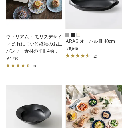
ウィリアム・ モリスデザイ
ARAS オーバル皿 40cm
ン 割れにくい竹繊維のお皿
￥5,940
バンブー素材の平皿4柄
（
2
）
セット
￥4,730
（
9
）