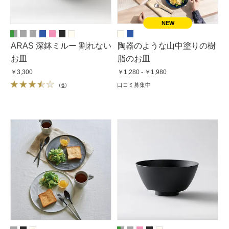
ARAS 深鉢ミルー 割れない
陶器のような山中塗りの樹
お皿
脂のお皿
￥3,300
￥1,280 - ￥1,980
（
6
）
口コミ募集中