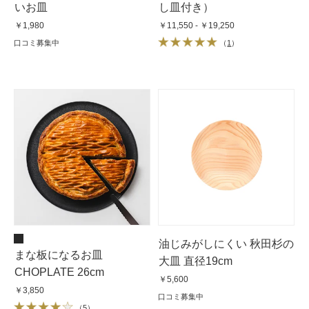
いお皿
し皿付き）
￥1,980
￥11,550 - ￥19,250
口コミ募集中
（
1
）
油じみがしにくい 秋田杉の
まな板になるお皿
大皿 直径19cm
CHOPLATE 26cm
￥5,600
￥3,850
口コミ募集中
（
5
）