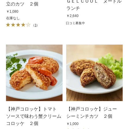
ＧＥＬＣＯＯＬ ヌードル
立のカツ ２個
ランチ
￥1,080
￥2,640
在庫なし
口コミ募集中
（
3
）
【神戸コロッケ】トマト
【神戸コロッケ】ジュー
ソースで味わう蟹クリーム
シーミンチカツ ２個
コロッケ ２個
￥1,000