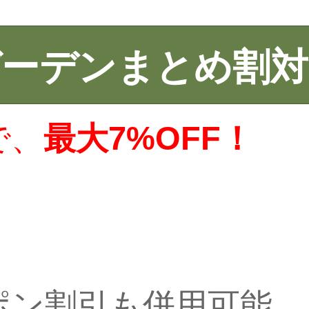
ガーデンまとめ割対
で、
最大7%OFF！
ポン割引も併用可能