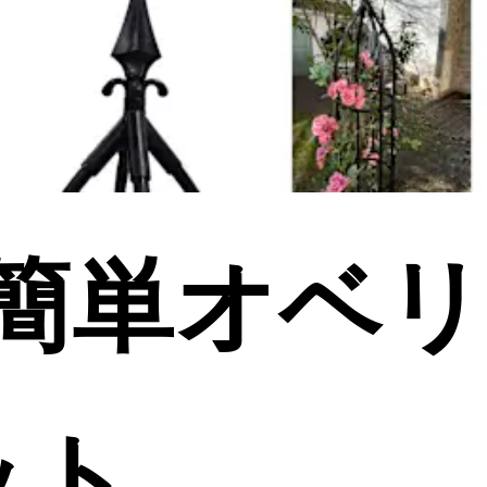
簡単オベ
ット