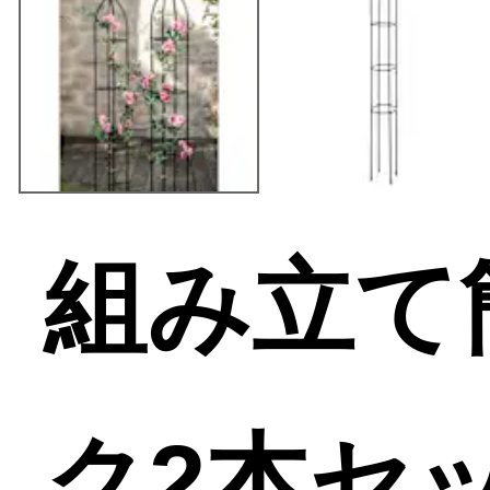
組み立て
ク2本セ