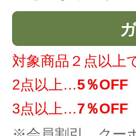
対象商品２点以上
2点以上…
5％OFF
3点以上…
7％OFF
※会員割引、クー