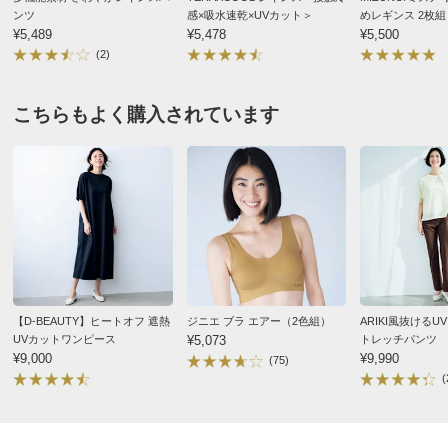
■原産国：日本製
ンツ
感×吸水速乾×UVカット＞
めレギンス 2枚組
¥5,489
¥5,478
¥5,500
サイズ表記について（ファッション）
商品の測定について
(2)
商品の特徴
こちらもよく購入されています
洗濯機
ご家庭の洗濯機で洗えます。
【D-BEAUTY】ヒートオフ 遮熱
ジニエ ブラ エアー（2色組）
ARIKI風抜けるU
UVカットワンピース
¥5,073
トレッチパンツ
¥9,000
¥9,990
(75)
(