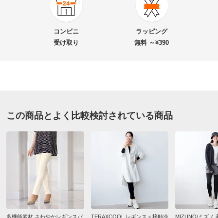
商品番号
900-M864-04
商品名・特徴
多機能レギンス 1組
コンビニ
ラッピング
受け取り
無料 ～
¥
390
価格
¥6,930
税込 ¥6,300 税抜
送料・送料種
基本配送料：¥
880
別
※お届け先が同じであれば複数個ご購入いただいても¥880です。
この商品とよく比較検討されている商品
お支払い方法
送料について
■色：ブラック、グレージュ
■サイズ：M・L
■適応サイズ：
M…ヒップ（87～95）・総丈94・股下丈67cm
L…ヒップ（92～100）・総丈95・股下丈67cm
■素材：ポリエステル85・ポリウレタン15％
■UVカット率：各色99％
多機能素材 さわやかレギンスパ
TERAXCOOL レギンス＜接触冷
MIZUNO/ミズノ