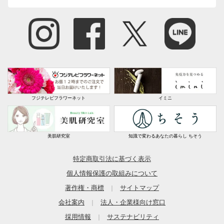
フジテレビフラワーネット
イミニ
美肌研究室
知識で変わるあなたの暮らし ちそう
特定商取引法に基づく表示
個人情報保護の取組みについて
著作権・商標
サイトマップ
｜
会社案内
法人・企業様向け窓口
｜
採用情報
サステナビリティ
｜