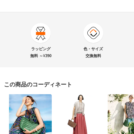
商品番号
900-1893-01
商品名・特徴
Arukan/アルカンエフ レザー メッシュ トートバッグ
ラッピング
色・サイズ
無料 ～
¥
390
交換無料
価格
¥57,200
税込 ¥52,000 税抜
送料・送料種
基本配送料：¥
880
この商品のコーディネート
別
※お届け先が同じであれば複数個ご購入いただいても¥880です。
お支払い方法
送料について
■色：（ア）グレージュ、（イ）ブルーグレー、（ウ）グ
リーン
■サイズ：約幅37・マチ11・高さ19.5・持ち手高さ12cm