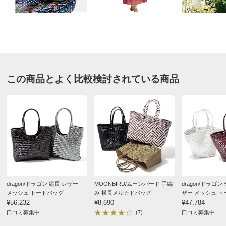
■素材：本体・持ち手…やぎ革
■オープン式開閉
■インポーチ付き（約幅36・マチ10・高さ19.5cm、ファス
ナー式開閉、内部にオープンポケット×2）
■重さ：（本体のみ）約400g
■原産国：インド製
この商品とよく比較検討されている商品
■天然皮革の特性上、商品により色ムラ・シワ・傷がある
場合があります。
■商品により、柄の出方が多少異なります。
サイズ表記について（ファッション雑貨）
dragon/ドラゴン 縦長 レザー
MOONBIRD/ムーンバード 手編
dragon/ドラゴ
メッシュ トートバッグ
み 横長メルカドバッグ
ザー メッシュ 
¥56,232
¥8,690
¥47,784
口コミ募集中
(7)
口コミ募集中