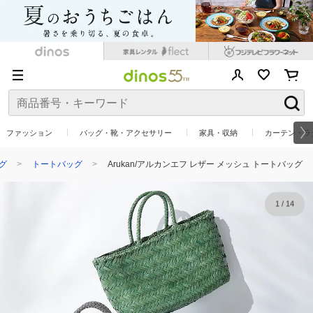
ファッション
バッグ・靴・アクセサリー
家具・収納
カーテン・ラ
グ
トートバッグ
Arukan/アルカンエフ レザー メッシュ トートバッグ
1
/
14