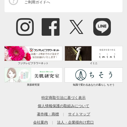
ご利用ガイドへ
フジテレビフラワーネット
イミニ
美肌研究室
知識で変わるあなたの暮らし ちそう
特定商取引法に基づく表示
個人情報保護の取組みについて
著作権・商標
サイトマップ
｜
会社案内
法人・企業様向け窓口
｜