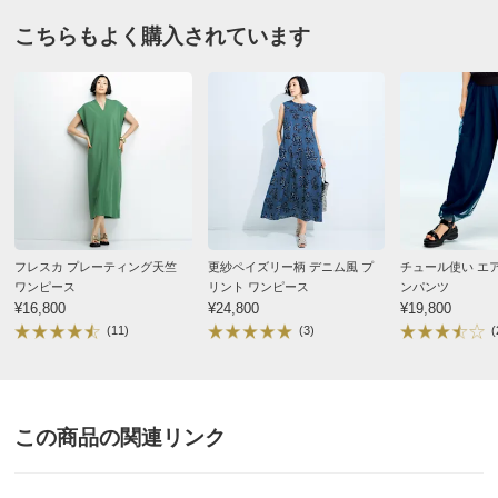
こちらもよく購入されています
フレスカ プレーティング天竺
更紗ペイズリー柄 デニム風 プ
チュール使い エ
ワンピース
リント ワンピース
ンパンツ
¥16,800
¥24,800
¥19,800
(11)
(3)
(
この商品の関連リンク